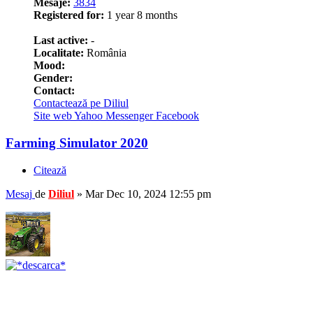
Mesaje:
3834
Registered for:
1 year 8 months
1
Last active:
-
Localitate:
România
Mood:
Gender:
Contact:
Contactează pe Diliul
Site web
Yahoo Messenger
Facebook
Farming Simulator 2020
Citează
Mesaj
de
Diliul
»
Mar Dec 10, 2024 12:55 pm