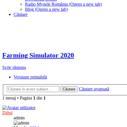
Radio Mynele România
(Opens a new tab)
Blog
(Opens a new tab)
Căutare
Farming Simulator 2020
Scrie răspuns
Versiune printabilă
Căutare avansată
Căutare
1 mesaj
•
Pagina
1
din
1
Diliul
admin