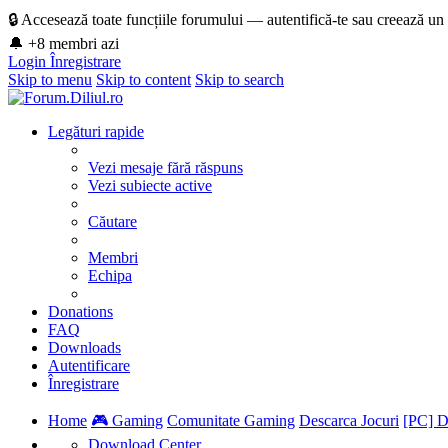
🔒 Accesează toate funcțiile forumului — autentifică-te sau creează un
🔔 +8 membri azi
Login
Înregistrare
Skip to menu
Skip to content
Skip to search
Legături rapide
Vezi mesaje fără răspuns
Vezi subiecte active
Căutare
Membri
Echipa
Donations
FAQ
Downloads
Autentificare
Înregistrare
Home
🎮 Gaming
Comunitate Gaming
Descarca Jocuri
[PC] D
Download Center