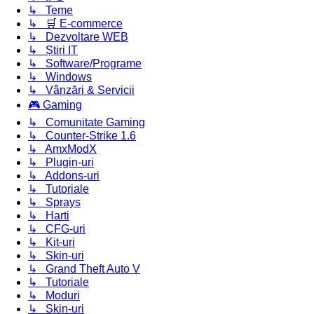
↳ Teme
↳ 🛒 E-commerce
↳ Dezvoltare WEB
↳ Știri IT
↳ Software/Programe
↳ Windows
↳ Vânzări & Servicii
🎮 Gaming
↳ Comunitate Gaming
↳ Counter-Strike 1.6
↳ AmxModX
↳ Plugin-uri
↳ Addons-uri
↳ Tutoriale
↳ Sprays
↳ Harti
↳ CFG-uri
↳ Kit-uri
↳ Skin-uri
↳ Grand Theft Auto V
↳ Tutoriale
↳ Moduri
↳ Skin-uri