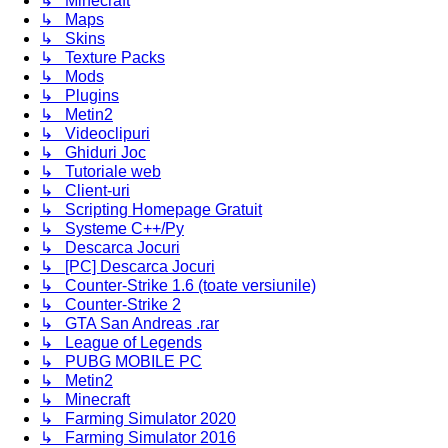
↳ Minecraft
↳ Maps
↳ Skins
↳ Texture Packs
↳ Mods
↳ Plugins
↳ Metin2
↳ Videoclipuri
↳ Ghiduri Joc
↳ Tutoriale web
↳ Client-uri
↳ Scripting Homepage Gratuit
↳ Systeme C++/Py
↳ Descarca Jocuri
↳ [PC] Descarca Jocuri
↳ Counter-Strike 1.6 (toate versiunile)
↳ Counter-Strike 2
↳ GTA San Andreas .rar
↳ League of Legends
↳ PUBG MOBILE PC
↳ Metin2
↳ Minecraft
↳ Farming Simulator 2020
↳ Farming Simulator 2016