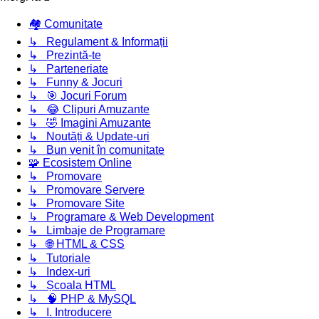
🏘️ Comunitate
↳ Regulament & Informații
↳ Prezintă-te
↳ Parteneriate
↳ Funny & Jocuri
↳ 🎯 Jocuri Forum
↳ 😂 Clipuri Amuzante
↳ 🤣 Imagini Amuzante
↳ Noutăți & Update-uri
↳ Bun venit în comunitate
🧩 Ecosistem Online
↳ Promovare
↳ Promovare Servere
↳ Promovare Site
↳ Programare & Web Development
↳ Limbaje de Programare
↳ 🌐 HTML & CSS
↳ Tutoriale
↳ Index-uri
↳ Școala HTML
↳ 🧠 PHP & MySQL
↳ I. Introducere