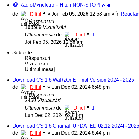
🎧 RadioMynele.ro – Hituri NON-STOP! 🎉🔥
de
»
Joi Feb 05, 2026 12:58 am
» în
Regulam
Diliul
0
Răspunsuri
163589
Vizualizări
Ultimul mesaj
de
Diliul
Joi Feb 05, 2026 12:58 am
Subiecte
Răspunsuri
Vizualizări
Ultimul mesaj
Download CS 1.6 WaRzOnE Final Version 2024 - 2025
de
»
Lun Dec 02, 2024 6:48 pm
Diliul
0
Răspunsuri
2450
Vizualizări
Ultimul mesaj
de
Diliul
Lun Dec 02, 2024 6:48 pm
Download CS 1.6 Original [UPDATED 02.12.2024] - 202
de
»
Lun Dec 02, 2024 6:44 pm
Diliul