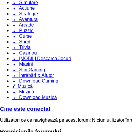
↳ Simulare
↳ Actiune
↳ Strategie
↳ Aventura
↳ Arcade
↳ Puzzle
↳ Curse
↳ Sport
↳ Trivia
↳ Cazinou
↳ [MOBIL] Descarca Jocuri
↳ Masini
↳ Știri Gaming
↳ Întrebări & Ajutor
↳ Download Gaming
🎵 Muzică
↳ Muzică
↳ Download Muzică
Cine este conectat
Utilizatori ce ce navighează pe acest forum: Niciun utilizator înreg
Permisiunile forumului