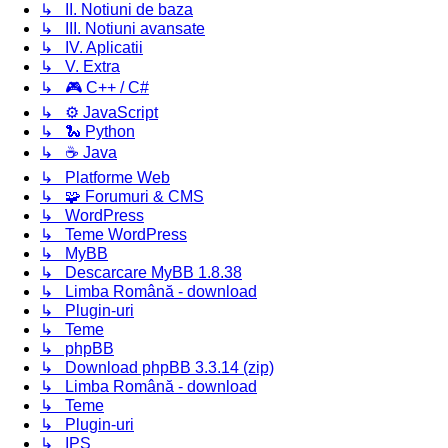
↳ II. Notiuni de baza
↳ III. Notiuni avansate
↳ IV. Aplicatii
↳ V. Extra
↳ 🎮 C++ / C#
↳ ⚙️ JavaScript
↳ 🐍 Python
↳ ☕ Java
↳ Platforme Web
↳ 🧩 Forumuri & CMS
↳ WordPress
↳ Teme WordPress
↳ MyBB
↳ Descarcare MyBB 1.8.38
↳ Limba Română - download
↳ Plugin-uri
↳ Teme
↳ phpBB
↳ Download phpBB 3.3.14 (zip)
↳ Limba Română - download
↳ Teme
↳ Plugin-uri
↳ IPS