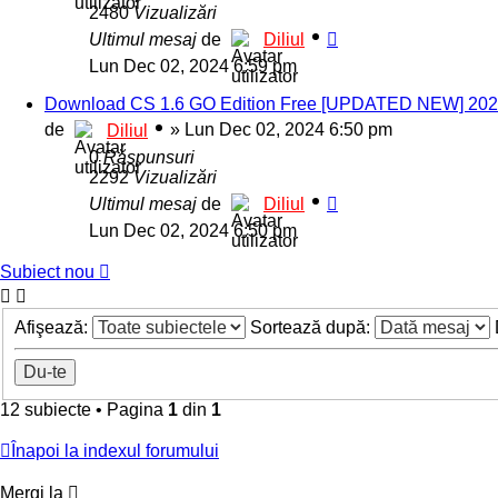
2480
Vizualizări
Ultimul mesaj
de
Diliul
Lun Dec 02, 2024 6:59 pm
Download CS 1.6 GO Edition Free [UPDATED NEW] 202
de
»
Lun Dec 02, 2024 6:50 pm
Diliul
0
Răspunsuri
2292
Vizualizări
Ultimul mesaj
de
Diliul
Lun Dec 02, 2024 6:50 pm
Subiect nou
Afişează:
Sortează după:
12 subiecte
•
Pagina
1
din
1
Înapoi la indexul forumului
Mergi la