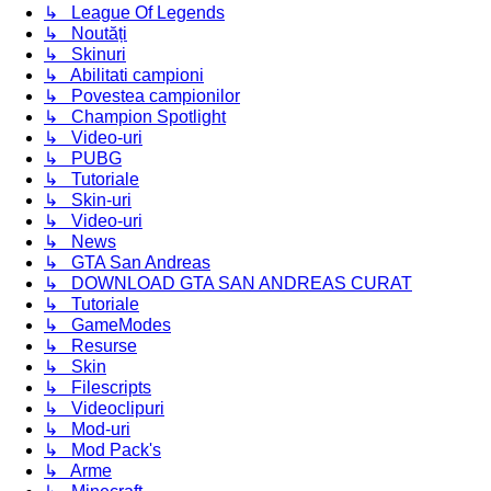
↳ League Of Legends
↳ Noutăți
↳ Skinuri
↳ Abilitati campioni
↳ Povestea campionilor
↳ Champion Spotlight
↳ Video-uri
↳ PUBG
↳ Tutoriale
↳ Skin-uri
↳ Video-uri
↳ News
↳ GTA San Andreas
↳ DOWNLOAD GTA SAN ANDREAS CURAT
↳ Tutoriale
↳ GameModes
↳ Resurse
↳ Skin
↳ Filescripts
↳ Videoclipuri
↳ Mod-uri
↳ Mod Pack's
↳ Arme