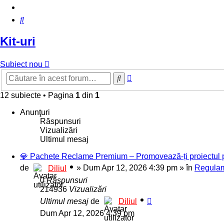
Căutare
Kit-uri
Subiect nou
Căutare
Căutare
avansată
12 subiecte
•
Pagina
1
din
1
Anunţuri
Răspunsuri
Vizualizări
Ultimul mesaj
💎 Pachete Reclame Premium – Promovează-ți proiectul pe 
de
»
Dum Apr 12, 2026 4:39 pm
» în
Regulam
Diliul
0
Răspunsuri
214936
Vizualizări
Ultimul mesaj
de
Diliul
Dum Apr 12, 2026 4:39 pm