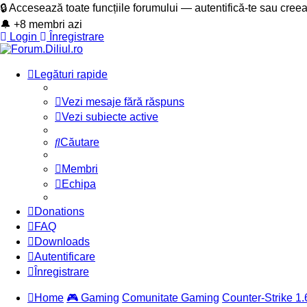
🔒 Accesează toate funcțiile forumului — autentifică-te sau cree
🔔 +8 membri azi
Login
Înregistrare
Legături rapide
Vezi mesaje fără răspuns
Vezi subiecte active
Căutare
Membri
Echipa
Donations
FAQ
Downloads
Autentificare
Înregistrare
Home
🎮 Gaming
Comunitate Gaming
Counter-Strike 1.