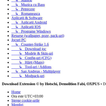
↳
Manele
↳
Muzica cu Bass
↳
Petrecere
↳
Romaneasca
Aplicații & Software
↳
Aplicații Android
↳
Aplicații IOS
↳
Programe Windows
Resurse (wallpaper, poze, pack-uri)
Jocuri PC
↳
Counter-Strike 1.6
↳
Download joc
↳
Modele & Skin-uri
↳
Config-uri (CFG)
↳
Hărți (Maps)
↳
Tool-uri / Addons
↳
San Andreas - Multiplayer
↳
Modpack-uri
Download Extension © by Hotschi, Demolition Fabi, OXPUS
• D
Home
Ora este
UTC+03:00
Şterge cookie-urile
Membri