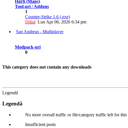
Hărți (Maps)
Tool-uri / Addons
1
Counter-Strike 1.6 (.exe)
Diliul
Lun Apr 06, 2026 6:34 pm
San Andreas - Multiplayer
Modpack-uri
0
This category does not contain any downloads
Legendă
Legendă
No more overall traffic or file/category traffic left for thi
Insufficient posts