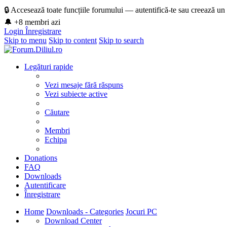
🔒 Accesează toate funcțiile forumului — autentifică-te sau creează un
🔔 +8 membri azi
Login
Înregistrare
Skip to menu
Skip to content
Skip to search
Legături rapide
Vezi mesaje fără răspuns
Vezi subiecte active
Căutare
Membri
Echipa
Donations
FAQ
Downloads
Autentificare
Înregistrare
Home
Downloads - Categories
Jocuri PC
Download Center