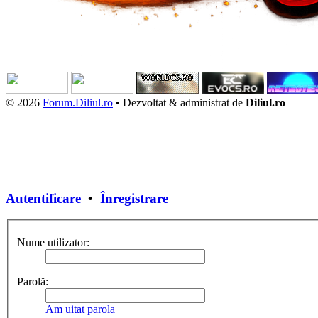
© 2026
Forum.Diliul.ro
•
Dezvoltat & administrat de
Diliul.ro
Autentificare
•
Înregistrare
Nume utilizator:
Parolă:
Am uitat parola