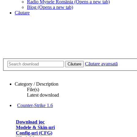
Radio Mynele România
(Opens a new tab)
Blog
(Opens a new tab)
Căutare
Căutare avansată
Căutare
Category / Description
File(s)
Latest download
Counter-Strike 1.6
Download joc
Modele & Skin-uri
Config-uri (CFG)