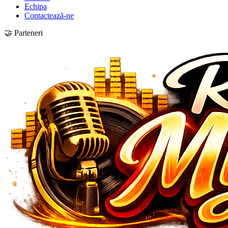
Echipa
Contactează-ne
🤝 Parteneri