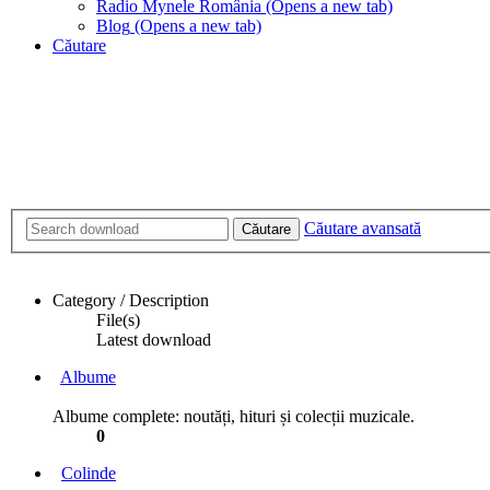
Radio Mynele România
(Opens a new tab)
Blog
(Opens a new tab)
Căutare
Căutare avansată
Căutare
Category / Description
File(s)
Latest download
Albume
Albume complete: noutăți, hituri și colecții muzicale.
0
Colinde