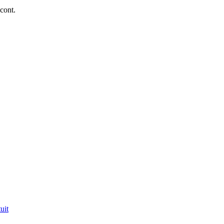
 cont.
uit