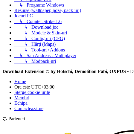
↳
Programe Windows
Resurse (wallpaper, poze, pack-uri)
Jocuri PC
↳
Counter-Strike 1.6
↳
Download joc
↳
Modele & Skin-uri
↳
Config-uri (CFG)
↳
Hărți (Maps)
↳
Tool-uri / Addons
↳
San Andreas - Multiplayer
↳
Modpack-uri
Download Extension © by Hotschi, Demolition Fabi, OXPUS
• D
Home
Ora este
UTC+03:00
Şterge cookie-urile
Membri
Echipa
Contactează-ne
🤝 Parteneri