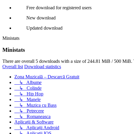
Free download for registered users
New download
Updated download
Ministats
Ministats
There are overall 5 downloads with a size of 244.81 MiB / 500 MiB. 
Overall list
Download statistics
Zona Muzicală – Descarcă Gratuit
↳
Albume
↳
Colinde
↳
Hip Hop
↳
Manele
↳
Muzica cu Bass
↳
Petrecere
↳
Romaneasca
Aplicații & Software
↳
Aplicații Android
↳
Aplicații IOS