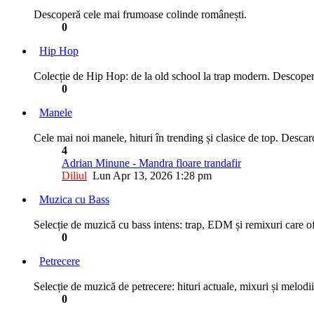
Descoperă cele mai frumoase colinde românești.
0
Hip Hop
Colecție de Hip Hop: de la old school la trap modern. Descoperă 
0
Manele
Cele mai noi manele, hituri în trending și clasice de top. Descarc
4
Adrian Minune - Mandra floare trandafir
Diliul
Lun Apr 13, 2026 1:28 pm
Muzica cu Bass
Selecție de muzică cu bass intens: trap, EDM și remixuri care of
0
Petrecere
Selecție de muzică de petrecere: hituri actuale, mixuri și melodi
0