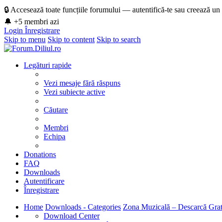
🔒 Accesează toate funcțiile forumului — autentifică-te sau creează un
🔔 +5 membri azi
Login
Înregistrare
Skip to menu
Skip to content
Skip to search
Legături rapide
Vezi mesaje fără răspuns
Vezi subiecte active
Căutare
Membri
Echipa
Donations
FAQ
Downloads
Autentificare
Înregistrare
Home
Downloads - Categories
Zona Muzicală – Descarcă Grat
Download Center