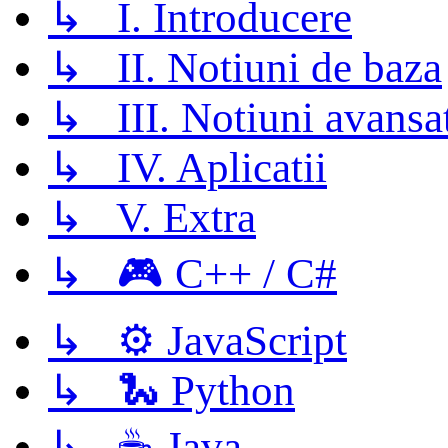
↳ I. Introducere
↳ II. Notiuni de baza
↳ III. Notiuni avansa
↳ IV. Aplicatii
↳ V. Extra
↳ 🎮 C++ / C#
↳ ⚙️ JavaScript
↳ 🐍 Python
↳ ☕ Java