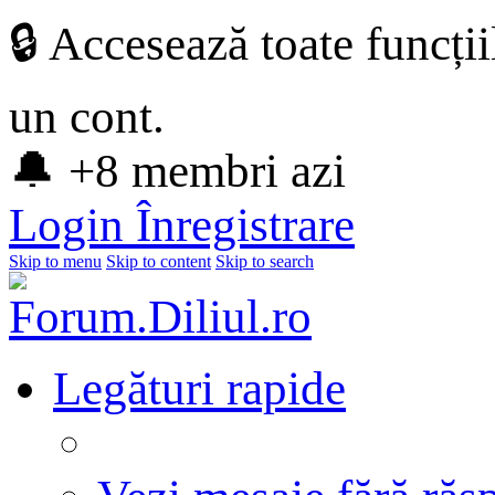
🔒 Accesează toate funcți
un cont.
🔔 +8 membri azi
Login
Înregistrare
Skip to menu
Skip to content
Skip to search
Legături rapide