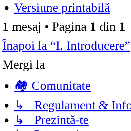
Versiune printabilă
1 mesaj
•
Pagina
1
din
1
Înapoi la “I. Introducere”
Mergi la
🏘️ Comunitate
↳ Regulament & Info
↳ Prezintă-te