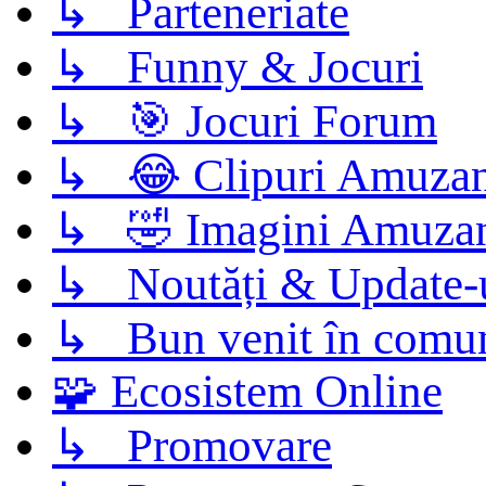
↳ Parteneriate
↳ Funny & Jocuri
↳ 🎯 Jocuri Forum
↳ 😂 Clipuri Amuzan
↳ 🤣 Imagini Amuza
↳ Noutăți & Update-
↳ Bun venit în comun
🧩 Ecosistem Online
↳ Promovare