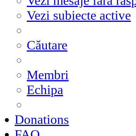
Vezi mesaje fără răs
Vezi subiecte active
Căutare
Membri
Echipa
Donations
FAQ