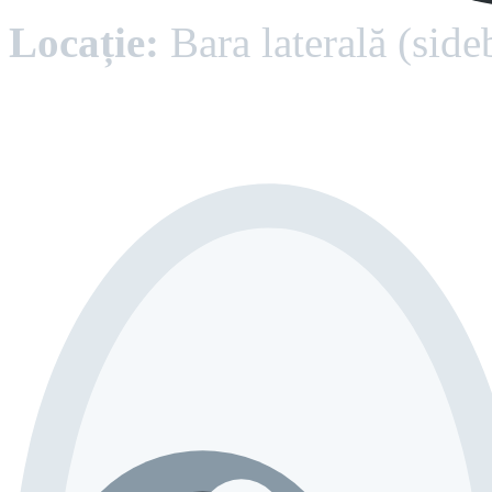
Locație:
Bara laterală (side