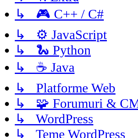
↳ 🎮 C++ / C#
↳ ⚙️ JavaScript
↳ 🐍 Python
↳ ☕ Java
↳ Platforme Web
↳ 🧩 Forumuri & C
↳ WordPress
↳ Teme WordPress