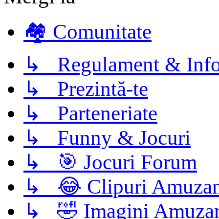
🏘️ Comunitate
↳ Regulament & Info
↳ Prezintă-te
↳ Parteneriate
↳ Funny & Jocuri
↳ 🎯 Jocuri Forum
↳ 😂 Clipuri Amuzan
↳ 🤣 Imagini Amuza