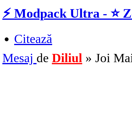
⚡️ Modpack Ultra - ⭐️ Z
Citează
Mesaj
de
Diliul
»
Joi Ma