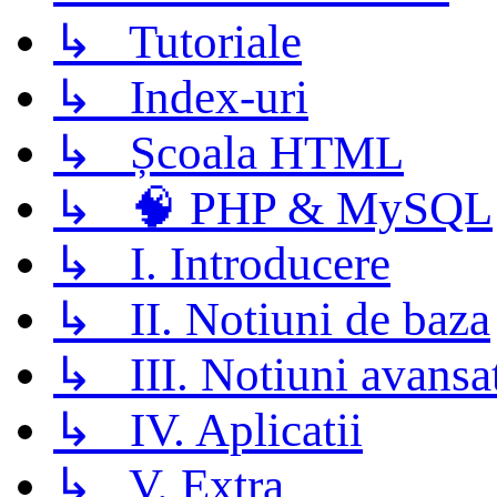
↳ Tutoriale
↳ Index-uri
↳ Școala HTML
↳ 🧠 PHP & MySQL
↳ I. Introducere
↳ II. Notiuni de baza
↳ III. Notiuni avansa
↳ IV. Aplicatii
↳ V. Extra