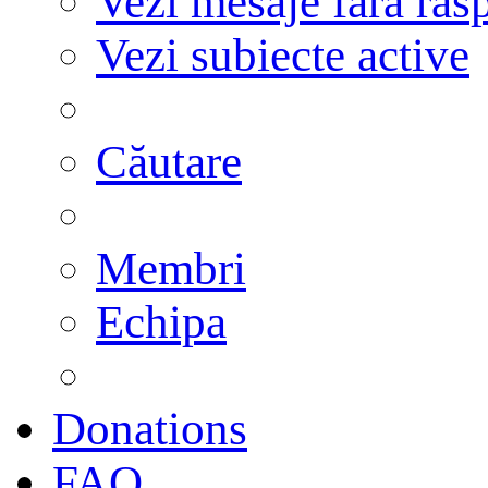
Vezi mesaje fără răs
Vezi subiecte active
Căutare
Membri
Echipa
Donations
FAQ