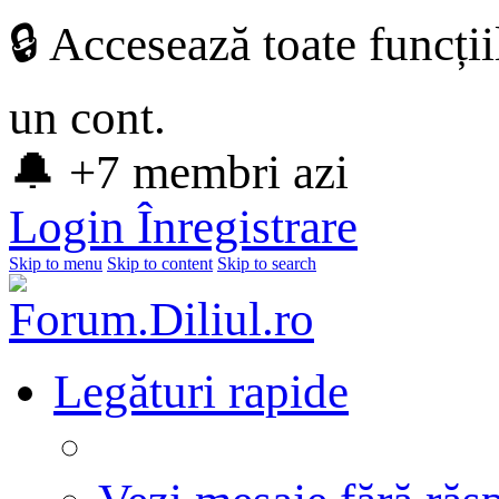
🔒 Accesează toate funcți
un cont.
🔔 +7 membri azi
Login
Înregistrare
Skip to menu
Skip to content
Skip to search
Legături rapide