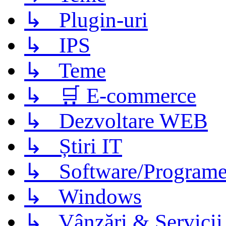
↳ Plugin-uri
↳ IPS
↳ Teme
↳ 🛒 E-commerce
↳ Dezvoltare WEB
↳ Știri IT
↳ Software/Program
↳ Windows
↳ Vânzări & Servicii