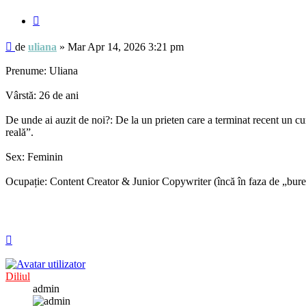
Citează
Mesaj
de
uliana
»
Mar Apr 14, 2026 3:21 pm
Prenume: Uliana
Vârstă: 26 de ani
De unde ai auzit de noi?: De la un prieten care a terminat recent un cur
reală”.
Sex: Feminin
Ocupație: Content Creator & Junior Copywriter (încă în faza de „bure
Sus
Diliul
admin