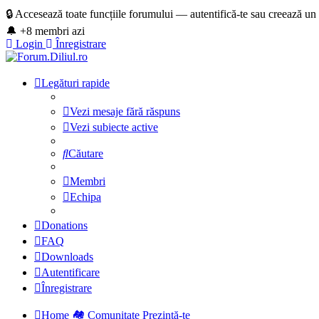
🔒 Accesează toate funcțiile forumului — autentifică-te sau creează un
🔔 +8 membri azi
Login
Înregistrare
Legături rapide
Vezi mesaje fără răspuns
Vezi subiecte active
Căutare
Membri
Echipa
Donations
FAQ
Downloads
Autentificare
Înregistrare
Home
🏘️ Comunitate
Prezintă-te