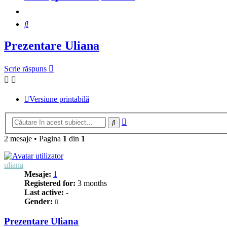
Căutare
Prezentare Uliana
Scrie răspuns
Versiune printabilă
Căutare
Căutare
avansată
2 mesaje
•
Pagina
1
din
1
uliana
Mesaje:
1
Registered for:
3 months
Last active:
-
Gender:
Prezentare Uliana