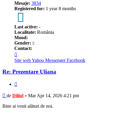
Mesaje:
3834
Registered for:
1 year 8 months
1
Last active:
-
Localitate:
România
Mood:
Gender:
Contact:
Contactează
pe
Site web
Yahoo Messenger
Facebook
Diliul
Re: Prezentare Uliana
Citează
Mesaj
de
Diliul
»
Mar Apr 14, 2026 4:21 pm
Bine ai venit alături de noi.