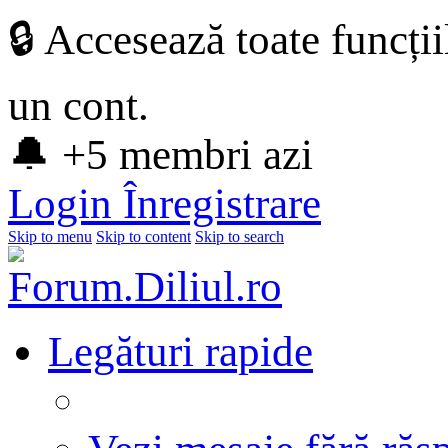
🔒 Accesează toate funcți
un cont.
🔔 +5 membri azi
Login
Înregistrare
Skip to menu
Skip to content
Skip to search
Legături rapide