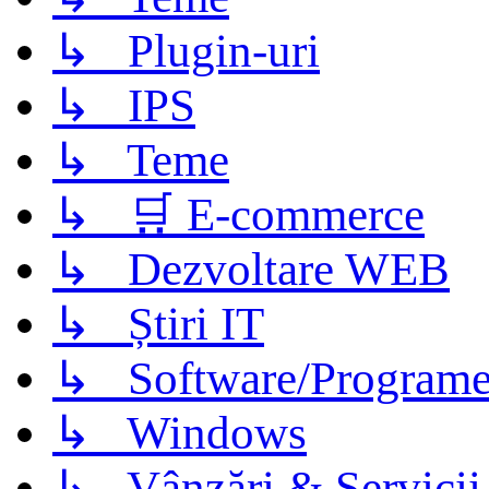
↳ Plugin-uri
↳ IPS
↳ Teme
↳ 🛒 E-commerce
↳ Dezvoltare WEB
↳ Știri IT
↳ Software/Program
↳ Windows
↳ Vânzări & Servicii