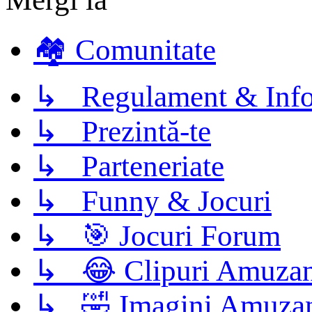
🏘️ Comunitate
↳ Regulament & Info
↳ Prezintă-te
↳ Parteneriate
↳ Funny & Jocuri
↳ 🎯 Jocuri Forum
↳ 😂 Clipuri Amuzan
↳ 🤣 Imagini Amuza