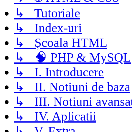
↳ Tutoriale
↳ Index-uri
↳ Școala HTML
↳ 🧠 PHP & MySQL
↳ I. Introducere
↳ II. Notiuni de baza
↳ III. Notiuni avansa
↳ IV. Aplicatii
↳ V. Extra