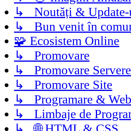
↳ Noutăți & Update-
↳ Bun venit în comun
🧩 Ecosistem Online
↳ Promovare
↳ Promovare Servere
↳ Promovare Site
↳ Programare & Web
↳ Limbaje de Progra
↳ 🌐 HTML & CSS