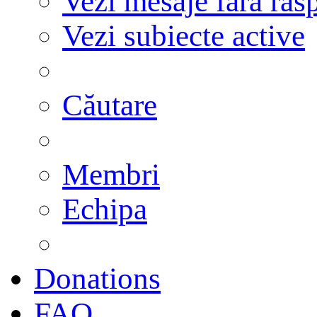
Vezi mesaje fără răs
Vezi subiecte active
Căutare
Membri
Echipa
Donations
FAQ