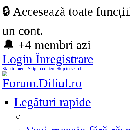
🔒 Accesează toate funcți
un cont.
🔔 +4 membri azi
Login
Înregistrare
Skip to menu
Skip to content
Skip to search
Legături rapide