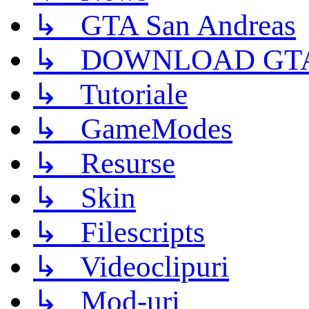
↳ GTA San Andreas
↳ DOWNLOAD GTA
↳ Tutoriale
↳ GameModes
↳ Resurse
↳ Skin
↳ Filescripts
↳ Videoclipuri
↳ Mod-uri