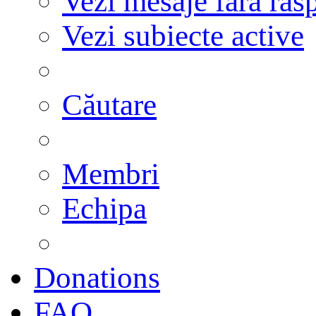
Vezi mesaje fără răs
Vezi subiecte active
Căutare
Membri
Echipa
Donations
FAQ