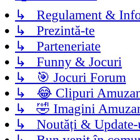
↳ Regulament & Info
↳ Prezintă-te
↳ Parteneriate
↳ Funny & Jocuri
↳ 🎯 Jocuri Forum
↳ 😂 Clipuri Amuzan
↳ 🤣 Imagini Amuza
↳ Noutăți & Update-
↳ Bun venit în comun