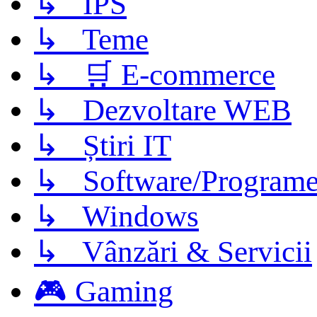
↳ IPS
↳ Teme
↳ 🛒 E-commerce
↳ Dezvoltare WEB
↳ Știri IT
↳ Software/Program
↳ Windows
↳ Vânzări & Servicii
🎮 Gaming