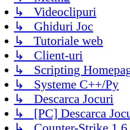
↳ Videoclipuri
↳ Ghiduri Joc
↳ Tutoriale web
↳ Client-uri
↳ Scripting Homepage
↳ Systeme C++/Py
↳ Descarca Jocuri
↳ [PC] Descarca Jocu
↳ Counter-Strike 1.6 (