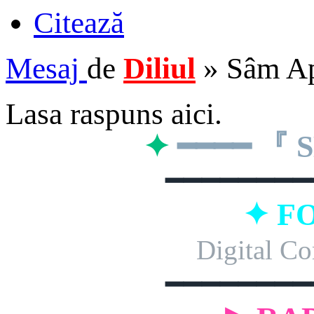
Citează
Mesaj
de
Diliul
»
Sâm Ap
Lasa raspuns aici.
✦
━━━━ 『
━━━━━━━━
✦ F
Digital Co
━━━━━━━━