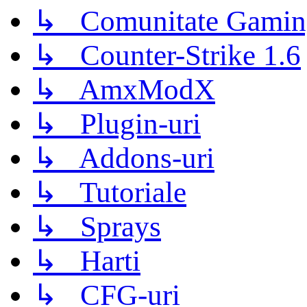
↳ Comunitate Gamin
↳ Counter-Strike 1.6
↳ AmxModX
↳ Plugin-uri
↳ Addons-uri
↳ Tutoriale
↳ Sprays
↳ Harti
↳ CFG-uri