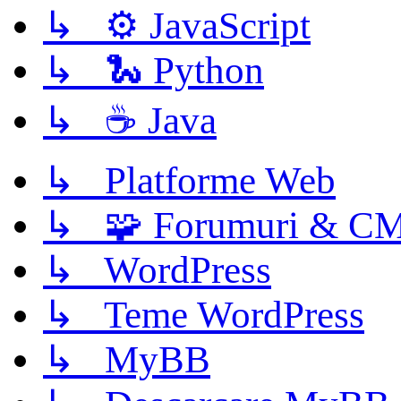
↳ ⚙️ JavaScript
↳ 🐍 Python
↳ ☕ Java
↳ Platforme Web
↳ 🧩 Forumuri & C
↳ WordPress
↳ Teme WordPress
↳ MyBB