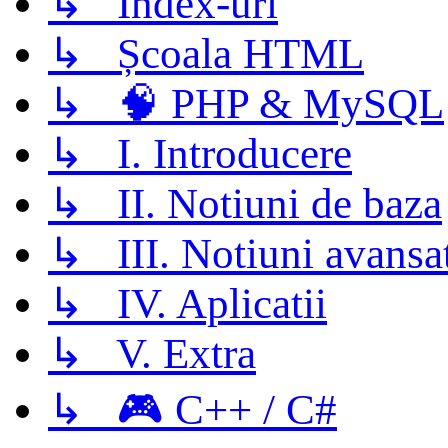
↳ Index-uri
↳ Școala HTML
↳ 🧠 PHP & MySQL
↳ I. Introducere
↳ II. Notiuni de baza
↳ III. Notiuni avansa
↳ IV. Aplicatii
↳ V. Extra
↳ 🎮 C++ / C#