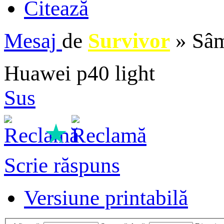
Citează
Mesaj
de
Survivor
»
Sâm
Huawei p40 light
Sus
★
Scrie răspuns
Versiune printabilă