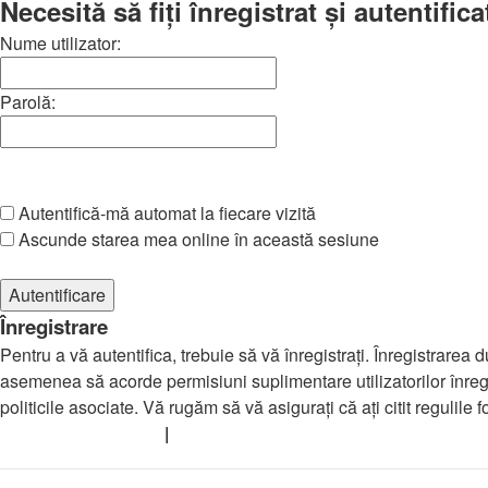
Necesită să fiţi înregistrat şi autentifi
Nume utilizator:
Parolă:
Am uitat parola
Autentifică-mă automat la fiecare vizită
Ascunde starea mea online în această sesiune
Înregistrare
Pentru a vă autentifica, trebuie să vă înregistraţi. Înregistrarea
asemenea să acorde permisiuni suplimentare utilizatorilor înregistr
politicile asociate. Vă rugăm să vă asiguraţi că aţi citit regulile
Termeni de utilizare
|
Politica de confidenţialitate