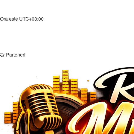
Înregistrare
Home
Ora este
UTC+03:00
Şterge cookie-urile
Membri
Echipa
Contactează-ne
🤝 Parteneri