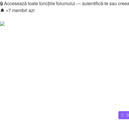
🔒 Accesează toate funcțiile forumului — autentifică-te sau cree
🔔 +7 membri azi
Login
Înregistrare
Legături rapide
Vezi mesaje fără răspuns
Vezi subiecte active
Căutare
Membri
Echipa
Donations
FAQ
Downloads
Autentificare
Înregistrare
Home
D
Căutare