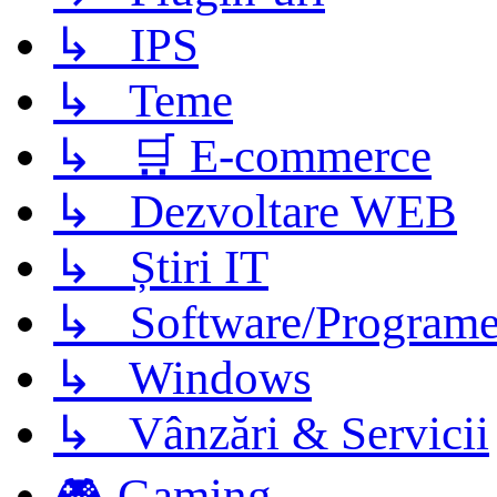
↳ IPS
↳ Teme
↳ 🛒 E-commerce
↳ Dezvoltare WEB
↳ Știri IT
↳ Software/Program
↳ Windows
↳ Vânzări & Servicii
🎮 Gaming