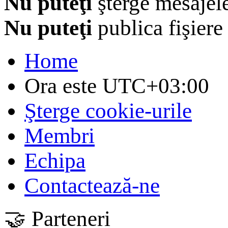
Nu puteţi
şterge mesajel
Nu puteţi
publica fişiere
Home
Ora este
UTC+03:00
Şterge cookie-urile
Membri
Echipa
Contactează-ne
🤝 Parteneri