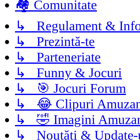
🏘️ Comunitate
↳ Regulament & Info
↳ Prezintă-te
↳ Parteneriate
↳ Funny & Jocuri
↳ 🎯 Jocuri Forum
↳ 😂 Clipuri Amuzan
↳ 🤣 Imagini Amuza
↳ Noutăți & Update-