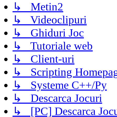
↳ Metin2
↳ Videoclipuri
↳ Ghiduri Joc
↳ Tutoriale web
↳ Client-uri
↳ Scripting Homepage
↳ Systeme C++/Py
↳ Descarca Jocuri
↳ [PC] Descarca Jocu