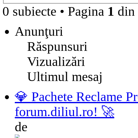
0 subiecte
•
Pagina
1
di
Anunţuri
Răspunsuri
Vizualizări
Ultimul mesaj
💎 Pachete Reclame Pr
forum.diliul.ro! 🚀
de