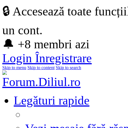
🔒 Accesează toate funcți
un cont.
🔔 +8 membri azi
Login
Înregistrare
Skip to menu
Skip to content
Skip to search
Legături rapide