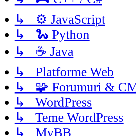
↳ ⚙️ JavaScript
↳ 🐍 Python
↳ ☕ Java
↳ Platforme Web
↳ 🧩 Forumuri & C
↳ WordPress
↳ Teme WordPress
↳ MyBB