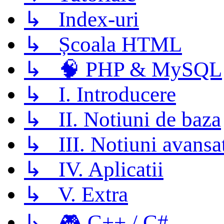
↳ Index-uri
↳ Școala HTML
↳ 🧠 PHP & MySQL
↳ I. Introducere
↳ II. Notiuni de baza
↳ III. Notiuni avansa
↳ IV. Aplicatii
↳ V. Extra
↳ 🎮 C++ / C#