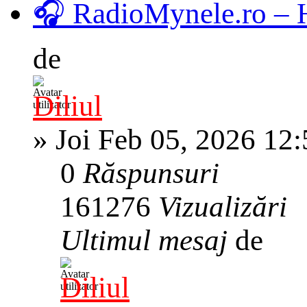
🎧 RadioMynele.ro –
de
Diliul
»
Joi Feb 05, 2026 12
0
Răspunsuri
161276
Vizualizări
Ultimul mesaj
de
Diliul