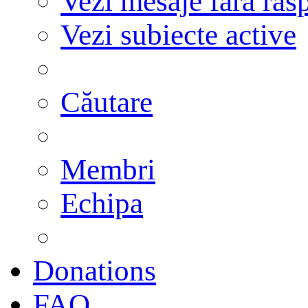
Vezi mesaje fără răs
Vezi subiecte active
Căutare
Membri
Echipa
Donations
FAQ