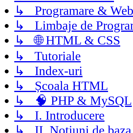
↳ Programare & Web
↳ Limbaje de Progra
↳ 🌐 HTML & CSS
↳ Tutoriale
↳ Index-uri
↳ Școala HTML
↳ 🧠 PHP & MySQL
↳ I. Introducere
↳ II. Notiuni de baza