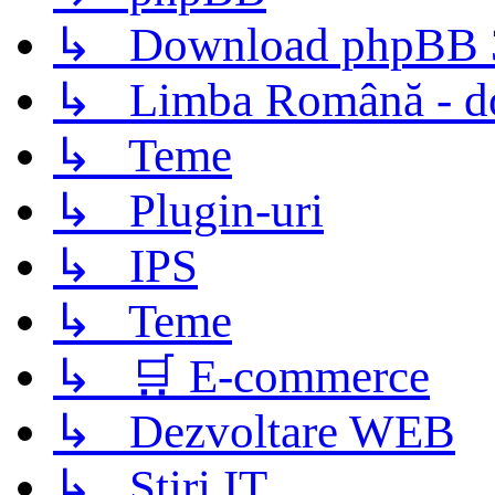
↳ Download phpBB 3.
↳ Limba Română - d
↳ Teme
↳ Plugin-uri
↳ IPS
↳ Teme
↳ 🛒 E-commerce
↳ Dezvoltare WEB
↳ Știri IT