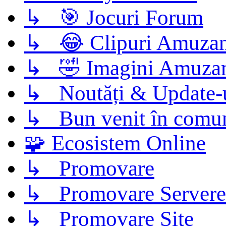
↳ 🎯 Jocuri Forum
↳ 😂 Clipuri Amuzan
↳ 🤣 Imagini Amuza
↳ Noutăți & Update-
↳ Bun venit în comun
🧩 Ecosistem Online
↳ Promovare
↳ Promovare Servere
↳ Promovare Site