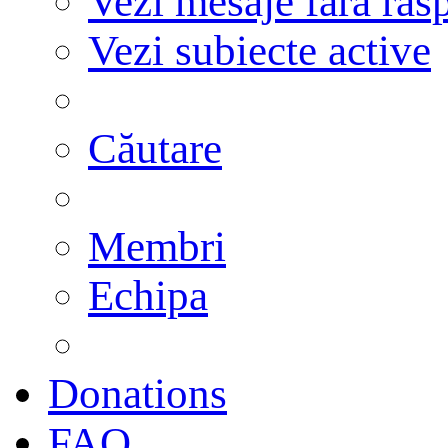
Vezi mesaje fără răs
Vezi subiecte active
Căutare
Membri
Echipa
Donations
FAQ