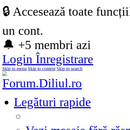
🔒 Accesează toate funcți
un cont.
🔔 +5 membri azi
Login
Înregistrare
Skip to menu
Skip to content
Skip to search
Legături rapide