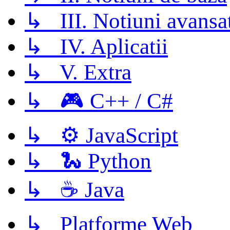
↳ III. Notiuni avansa
↳ IV. Aplicatii
↳ V. Extra
↳ 🎮 C++ / C#
↳ ⚙️ JavaScript
↳ 🐍 Python
↳ ☕ Java
↳ Platforme Web