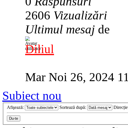
0
Răspunsuri
2606
Vizualizări
Ultimul mesaj
de
Diliul
Mar Noi 26, 2024 1
Subiect nou
Afişează:
Sortează după:
Direcți