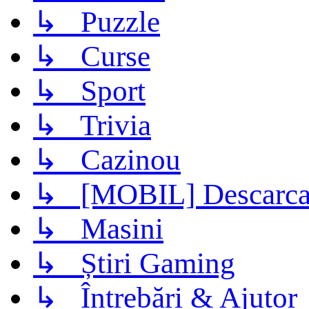
↳ Puzzle
↳ Curse
↳ Sport
↳ Trivia
↳ Cazinou
↳ [MOBIL] Descarca 
↳ Masini
↳ Știri Gaming
↳ Întrebări & Ajutor