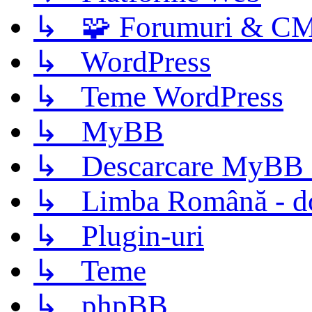
↳ 🧩 Forumuri & C
↳ WordPress
↳ Teme WordPress
↳ MyBB
↳ Descarcare MyBB 
↳ Limba Română - d
↳ Plugin-uri
↳ Teme
↳ phpBB