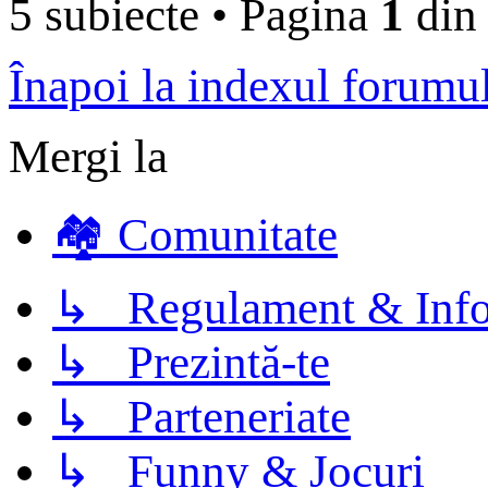
5 subiecte
•
Pagina
1
di
Înapoi la indexul forumu
Mergi la
🏘️ Comunitate
↳ Regulament & Info
↳ Prezintă-te
↳ Parteneriate
↳ Funny & Jocuri