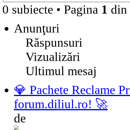
0 subiecte
•
Pagina
1
di
Anunţuri
Răspunsuri
Vizualizări
Ultimul mesaj
💎 Pachete Reclame Pr
forum.diliul.ro! 🚀
de