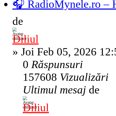
🎧 RadioMynele.ro –
de
Diliul
»
Joi Feb 05, 2026 12
0
Răspunsuri
157608
Vizualizări
Ultimul mesaj
de
Diliul