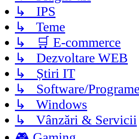
↳ IPS
↳ Teme
↳ 🛒 E-commerce
↳ Dezvoltare WEB
↳ Știri IT
↳ Software/Program
↳ Windows
↳ Vânzări & Servicii
🎮 Gaming