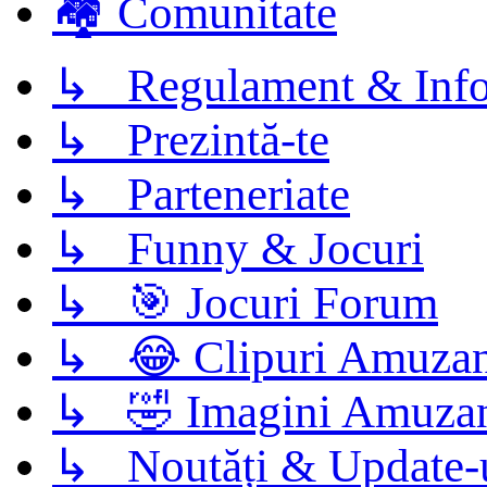
🏘️ Comunitate
↳ Regulament & Info
↳ Prezintă-te
↳ Parteneriate
↳ Funny & Jocuri
↳ 🎯 Jocuri Forum
↳ 😂 Clipuri Amuzan
↳ 🤣 Imagini Amuza
↳ Noutăți & Update-