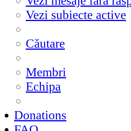
Vezi mesaje fără răs
Vezi subiecte active
Căutare
Membri
Echipa
Donations
FAQ