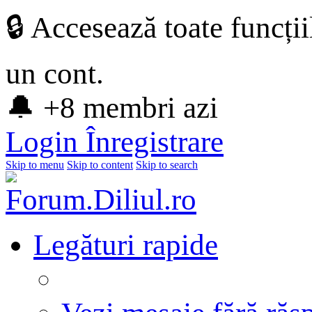
🔒 Accesează toate funcți
un cont.
🔔 +8 membri azi
Login
Înregistrare
Skip to menu
Skip to content
Skip to search
Legături rapide