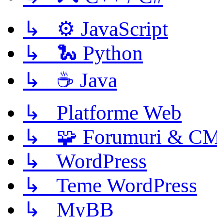
↳ ⚙️ JavaScript
↳ 🐍 Python
↳ ☕ Java
↳ Platforme Web
↳ 🧩 Forumuri & C
↳ WordPress
↳ Teme WordPress
↳ MyBB