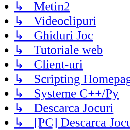
↳ Metin2
↳ Videoclipuri
↳ Ghiduri Joc
↳ Tutoriale web
↳ Client-uri
↳ Scripting Homepage
↳ Systeme C++/Py
↳ Descarca Jocuri
↳ [PC] Descarca Jocu