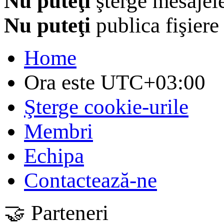
Nu puteţi
şterge mesajel
Nu puteţi
publica fişiere
Home
Ora este
UTC+03:00
Şterge cookie-urile
Membri
Echipa
Contactează-ne
🤝 Parteneri