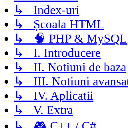
↳ Index-uri
↳ Școala HTML
↳ 🧠 PHP & MySQL
↳ I. Introducere
↳ II. Notiuni de baza
↳ III. Notiuni avansa
↳ IV. Aplicatii
↳ V. Extra
↳ 🎮 C++ / C#