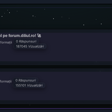
pe forum.diliul.ro! 🚀
0
Răspunsuri
formații
187045
Vizualizări
0
Răspunsuri
formații
155101
Vizualizări