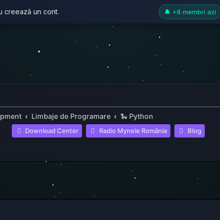
au creează un cont.
🔔 +8 membri azi
opment
Limbaje de Programare
🐍 Python
(Opens a new tab
(Open
Download Center
Radio Mynele România
Blog