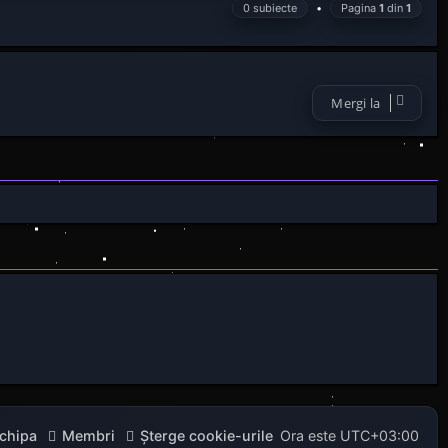
0 subiecte
•
Pagina
1
din
1
Mergi la
chipa
Membri
Şterge cookie-urile
Ora este
UTC+03:00