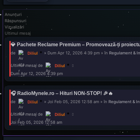
Anunţuri
Răspunsuri
Vizualizări
Ultimul mesaj
💎 Pachete Reclame Premium – Promovează-ți proiectul 
de
»
Dum Apr 12, 2026 4:39 pm
» în
Regulament & In
Diliul
Ultimul mesaj
de
Diliul
Dum Apr 12, 2026 4:39 pm
🎧 RadioMynele.ro – Hituri NON-STOP! 🎉🔥
de
»
Joi Feb 05, 2026 12:58 am
» în
Regulament & In
Diliul
Ultimul mesaj
de
Diliul
Joi Feb 05, 2026 12:58 am