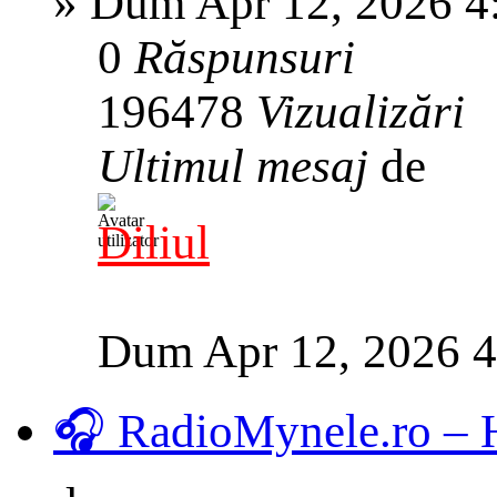
»
Dum Apr 12, 2026 4
0
Răspunsuri
196478
Vizualizări
Ultimul mesaj
de
Diliul
Dum Apr 12, 2026 
🎧 RadioMynele.ro –