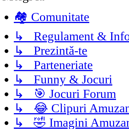
🏘️ Comunitate
↳ Regulament & Info
↳ Prezintă-te
↳ Parteneriate
↳ Funny & Jocuri
↳ 🎯 Jocuri Forum
↳ 😂 Clipuri Amuzan
↳ 🤣 Imagini Amuza