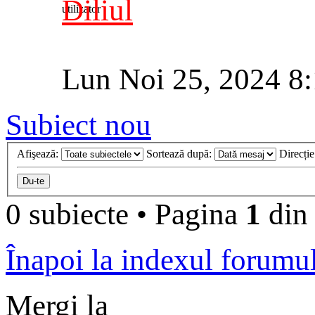
Diliul
Lun Noi 25, 2024 8
Subiect nou
Afişează:
Sortează după:
Direcți
0 subiecte
•
Pagina
1
di
Înapoi la indexul forumu
Mergi la