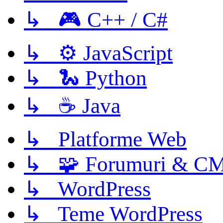
↳ 🎮 C++ / C#
↳ ⚙️ JavaScript
↳ 🐍 Python
↳ ☕ Java
↳ Platforme Web
↳ 🧩 Forumuri & C
↳ WordPress
↳ Teme WordPress