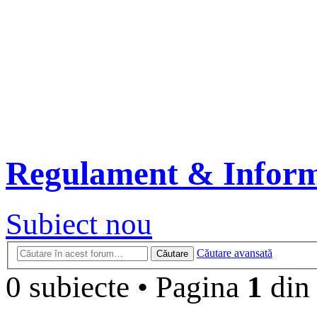
Regulament & Inform
Subiect nou
Căutare avansată
Căutare
0 subiecte
•
Pagina
1
di