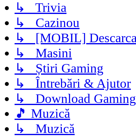
↳ Trivia
↳ Cazinou
↳ [MOBIL] Descarca 
↳ Masini
↳ Știri Gaming
↳ Întrebări & Ajutor
↳ Download Gaming
🎵 Muzică
↳ Muzică