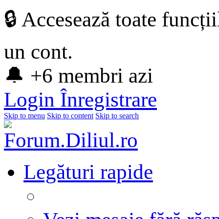
🔒 Accesează toate funcți
un cont.
🔔 +6 membri azi
Login
Înregistrare
Skip to menu
Skip to content
Skip to search
Legături rapide