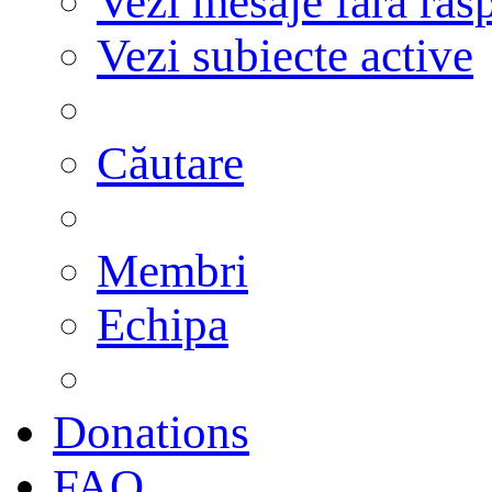
Vezi mesaje fără răs
Vezi subiecte active
Căutare
Membri
Echipa
Donations
FAQ