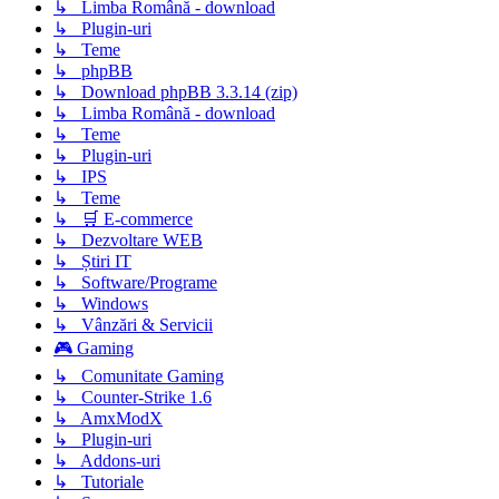
↳ Limba Română - download
↳ Plugin-uri
↳ Teme
↳ phpBB
↳ Download phpBB 3.3.14 (zip)
↳ Limba Română - download
↳ Teme
↳ Plugin-uri
↳ IPS
↳ Teme
↳ 🛒 E-commerce
↳ Dezvoltare WEB
↳ Știri IT
↳ Software/Programe
↳ Windows
↳ Vânzări & Servicii
🎮 Gaming
↳ Comunitate Gaming
↳ Counter-Strike 1.6
↳ AmxModX
↳ Plugin-uri
↳ Addons-uri
↳ Tutoriale