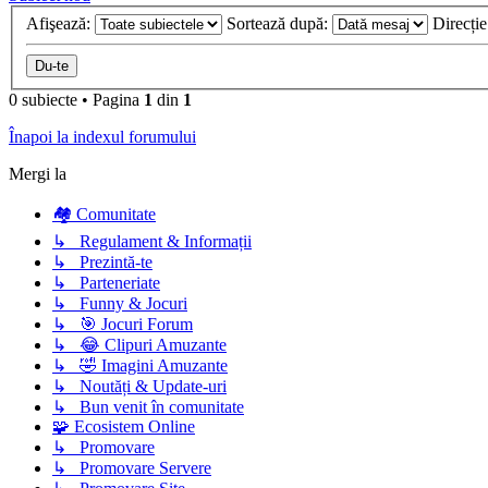
Afişează:
Sortează după:
Direcți
0 subiecte
•
Pagina
1
din
1
Înapoi la indexul forumului
Mergi la
🏘️ Comunitate
↳ Regulament & Informații
↳ Prezintă-te
↳ Parteneriate
↳ Funny & Jocuri
↳ 🎯 Jocuri Forum
↳ 😂 Clipuri Amuzante
↳ 🤣 Imagini Amuzante
↳ Noutăți & Update-uri
↳ Bun venit în comunitate
🧩 Ecosistem Online
↳ Promovare
↳ Promovare Servere