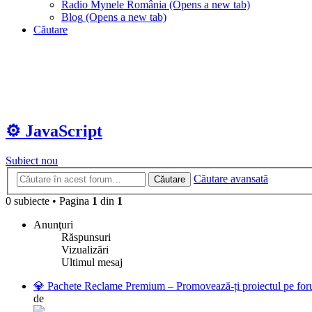
Radio Mynele România
(Opens a new tab)
Blog
(Opens a new tab)
Căutare
⚙️ JavaScript
Subiect nou
Căutare avansată
Căutare
0 subiecte
•
Pagina
1
din
1
Anunţuri
Răspunsuri
Vizualizări
Ultimul mesaj
💎 Pachete Reclame Premium – Promovează-ți proiectul pe foru
de