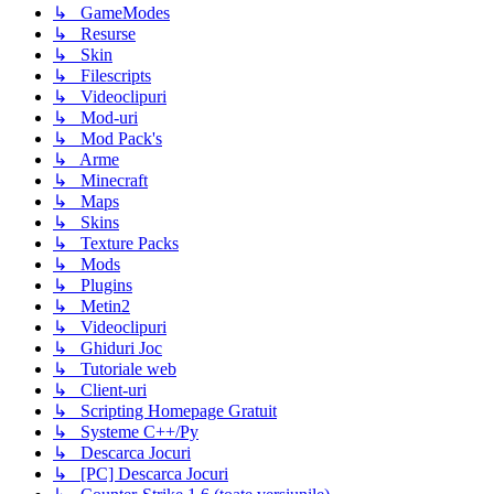
↳ GameModes
↳ Resurse
↳ Skin
↳ Filescripts
↳ Videoclipuri
↳ Mod-uri
↳ Mod Pack's
↳ Arme
↳ Minecraft
↳ Maps
↳ Skins
↳ Texture Packs
↳ Mods
↳ Plugins
↳ Metin2
↳ Videoclipuri
↳ Ghiduri Joc
↳ Tutoriale web
↳ Client-uri
↳ Scripting Homepage Gratuit
↳ Systeme C++/Py
↳ Descarca Jocuri
↳ [PC] Descarca Jocuri