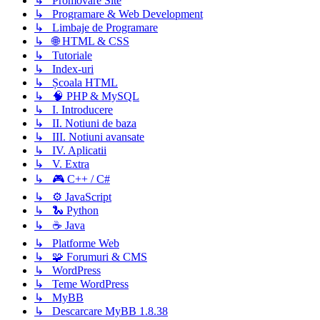
↳ Promovare Site
↳ Programare & Web Development
↳ Limbaje de Programare
↳ 🌐 HTML & CSS
↳ Tutoriale
↳ Index-uri
↳ Școala HTML
↳ 🧠 PHP & MySQL
↳ I. Introducere
↳ II. Notiuni de baza
↳ III. Notiuni avansate
↳ IV. Aplicatii
↳ V. Extra
↳ 🎮 C++ / C#
↳ ⚙️ JavaScript
↳ 🐍 Python
↳ ☕ Java
↳ Platforme Web
↳ 🧩 Forumuri & CMS
↳ WordPress
↳ Teme WordPress
↳ MyBB
↳ Descarcare MyBB 1.8.38