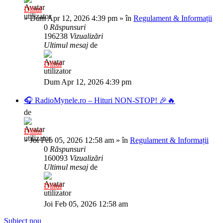
Diliul
»
Dum Apr 12, 2026 4:39 pm
» în
Regulament & Informații
0
Răspunsuri
196238
Vizualizări
Ultimul mesaj
de
Diliul
Dum Apr 12, 2026 4:39 pm
🎧 RadioMynele.ro – Hituri NON-STOP! 🎉🔥
de
Diliul
»
Joi Feb 05, 2026 12:58 am
» în
Regulament & Informații
0
Răspunsuri
160093
Vizualizări
Ultimul mesaj
de
Diliul
Joi Feb 05, 2026 12:58 am
Subiect nou