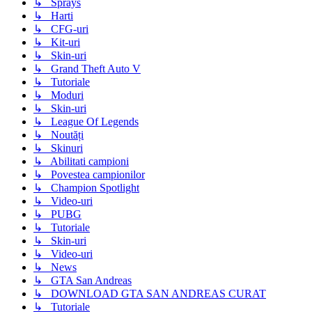
↳ Sprays
↳ Harti
↳ CFG-uri
↳ Kit-uri
↳ Skin-uri
↳ Grand Theft Auto V
↳ Tutoriale
↳ Moduri
↳ Skin-uri
↳ League Of Legends
↳ Noutăți
↳ Skinuri
↳ Abilitati campioni
↳ Povestea campionilor
↳ Champion Spotlight
↳ Video-uri
↳ PUBG
↳ Tutoriale
↳ Skin-uri
↳ Video-uri
↳ News
↳ GTA San Andreas
↳ DOWNLOAD GTA SAN ANDREAS CURAT
↳ Tutoriale