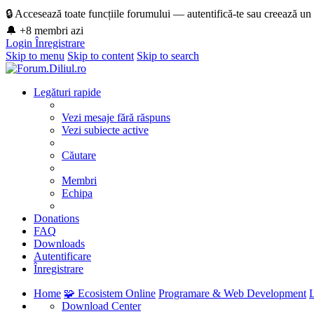
🔒 Accesează toate funcțiile forumului — autentifică-te sau creează un
🔔 +8 membri azi
Login
Înregistrare
Skip to menu
Skip to content
Skip to search
Legături rapide
Vezi mesaje fără răspuns
Vezi subiecte active
Căutare
Membri
Echipa
Donations
FAQ
Downloads
Autentificare
Înregistrare
Home
🧩 Ecosistem Online
Programare & Web Development
Download Center