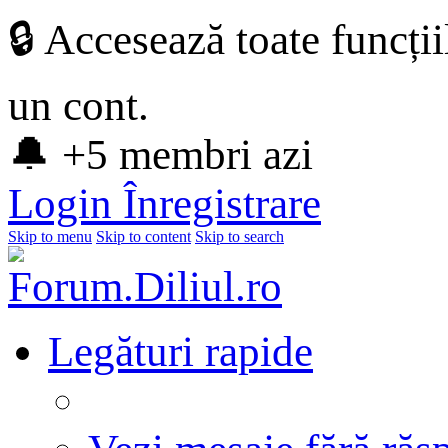
🔒 Accesează toate funcți
un cont.
🔔 +5 membri azi
Login
Înregistrare
Skip to menu
Skip to content
Skip to search
Legături rapide