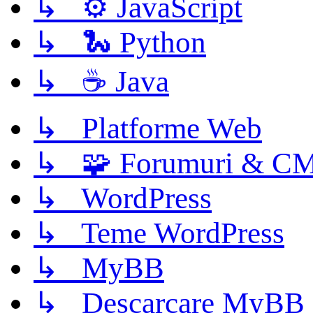
↳ ⚙️ JavaScript
↳ 🐍 Python
↳ ☕ Java
↳ Platforme Web
↳ 🧩 Forumuri & C
↳ WordPress
↳ Teme WordPress
↳ MyBB
↳ Descarcare MyBB 