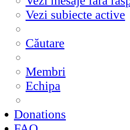
Vezi mesaje fără răs
Vezi subiecte active
Căutare
Membri
Echipa
Donations
FAQ