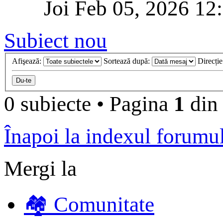
Joi Feb 05, 2026 12
Subiect nou
Afişează:
Sortează după:
Direcți
0 subiecte
•
Pagina
1
di
Înapoi la indexul forumu
Mergi la
🏘️ Comunitate