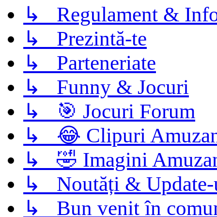
↳ Regulament & Info
↳ Prezintă-te
↳ Parteneriate
↳ Funny & Jocuri
↳ 🎯 Jocuri Forum
↳ 😂 Clipuri Amuzan
↳ 🤣 Imagini Amuza
↳ Noutăți & Update-
↳ Bun venit în comun