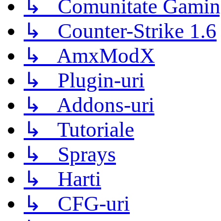
↳ Comunitate Gamin
↳ Counter-Strike 1.6
↳ AmxModX
↳ Plugin-uri
↳ Addons-uri
↳ Tutoriale
↳ Sprays
↳ Harti
↳ CFG-uri