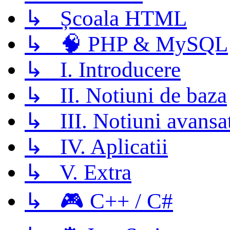
↳ Școala HTML
↳ 🧠 PHP & MySQL
↳ I. Introducere
↳ II. Notiuni de baza
↳ III. Notiuni avansa
↳ IV. Aplicatii
↳ V. Extra
↳ 🎮 C++ / C#