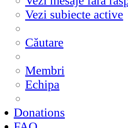
Vezi mesaje fără răs
Vezi subiecte active
Căutare
Membri
Echipa
Donations
FAQ