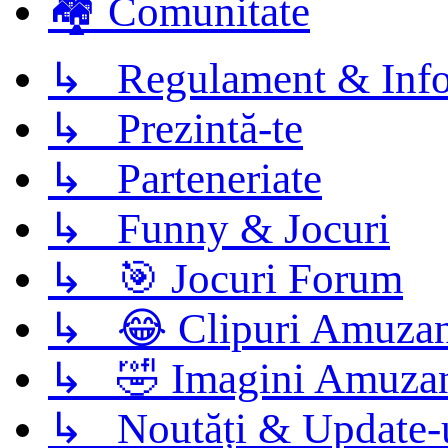
🏘️ Comunitate
↳ Regulament & Info
↳ Prezintă-te
↳ Parteneriate
↳ Funny & Jocuri
↳ 🎯 Jocuri Forum
↳ 😂 Clipuri Amuzan
↳ 🤣 Imagini Amuza
↳ Noutăți & Update-