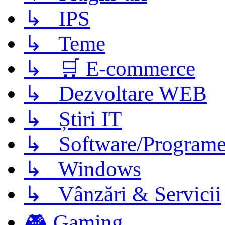
↳ IPS
↳ Teme
↳ 🛒 E-commerce
↳ Dezvoltare WEB
↳ Știri IT
↳ Software/Program
↳ Windows
↳ Vânzări & Servicii
🎮 Gaming