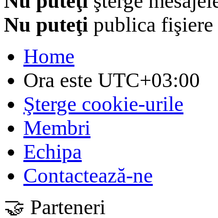
Nu puteţi
şterge mesajel
Nu puteţi
publica fişiere
Home
Ora este
UTC+03:00
Şterge cookie-urile
Membri
Echipa
Contactează-ne
🤝 Parteneri