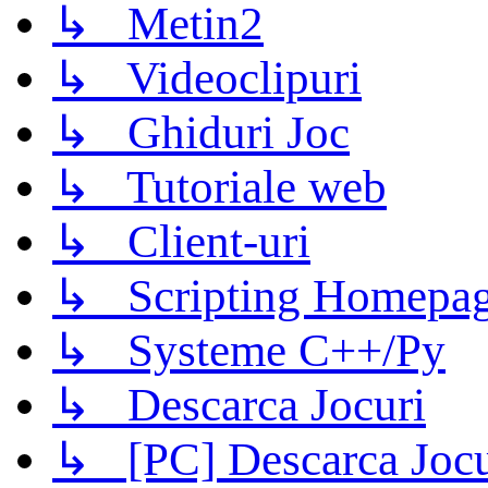
↳ Metin2
↳ Videoclipuri
↳ Ghiduri Joc
↳ Tutoriale web
↳ Client-uri
↳ Scripting Homepage
↳ Systeme C++/Py
↳ Descarca Jocuri
↳ [PC] Descarca Jocu