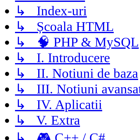
↳ Index-uri
↳ Școala HTML
↳ 🧠 PHP & MySQL
↳ I. Introducere
↳ II. Notiuni de baza
↳ III. Notiuni avansa
↳ IV. Aplicatii
↳ V. Extra
↳ 🎮 C++ / C#