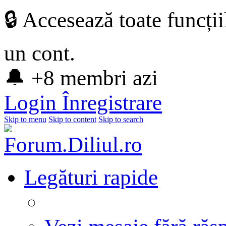
🔒 Accesează toate funcți
un cont.
🔔 +8 membri azi
Login
Înregistrare
Skip to menu
Skip to content
Skip to search
Legături rapide