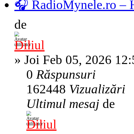
🎧 RadioMynele.ro –
de
Diliul
»
Joi Feb 05, 2026 12
0
Răspunsuri
162448
Vizualizări
Ultimul mesaj
de
Diliul