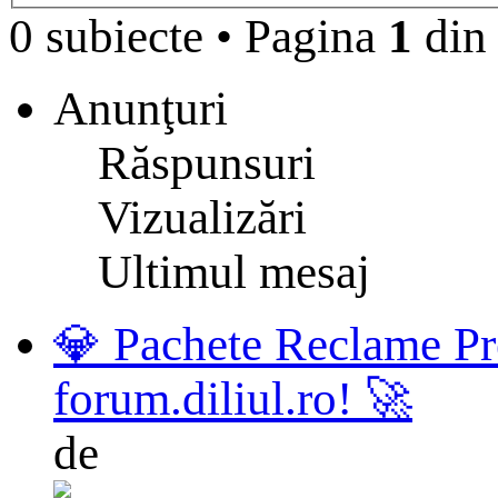
0 subiecte
•
Pagina
1
di
Anunţuri
Răspunsuri
Vizualizări
Ultimul mesaj
💎 Pachete Reclame Pr
forum.diliul.ro! 🚀
de