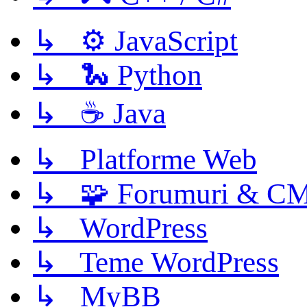
↳ ⚙️ JavaScript
↳ 🐍 Python
↳ ☕ Java
↳ Platforme Web
↳ 🧩 Forumuri & C
↳ WordPress
↳ Teme WordPress
↳ MyBB