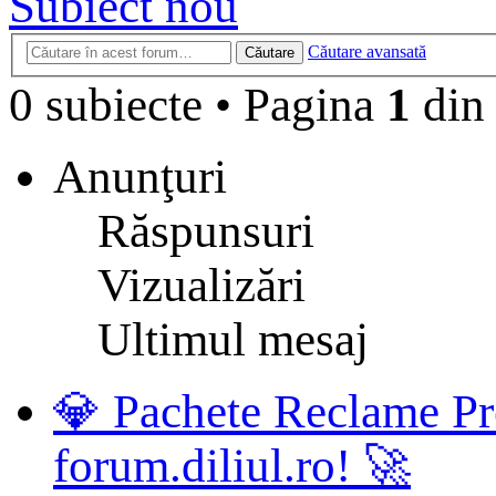
Subiect nou
Căutare avansată
Căutare
0 subiecte
•
Pagina
1
di
Anunţuri
Răspunsuri
Vizualizări
Ultimul mesaj
💎 Pachete Reclame Pr
forum.diliul.ro! 🚀