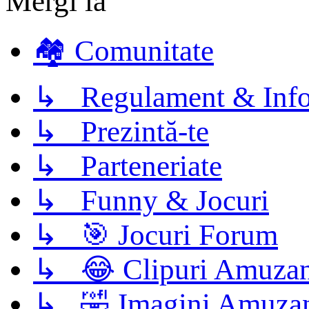
Mergi la
🏘️ Comunitate
↳ Regulament & Info
↳ Prezintă-te
↳ Parteneriate
↳ Funny & Jocuri
↳ 🎯 Jocuri Forum
↳ 😂 Clipuri Amuzan
↳ 🤣 Imagini Amuza