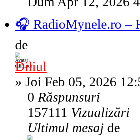
Dum Apr 12, 2026 
🎧 RadioMynele.ro –
de
Diliul
»
Joi Feb 05, 2026 12
0
Răspunsuri
157111
Vizualizări
Ultimul mesaj
de