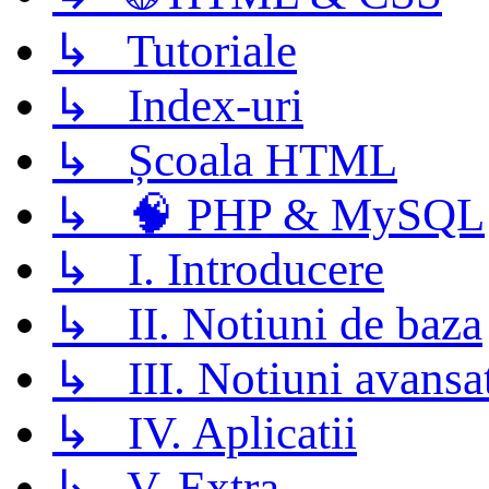
↳ Tutoriale
↳ Index-uri
↳ Școala HTML
↳ 🧠 PHP & MySQL
↳ I. Introducere
↳ II. Notiuni de baza
↳ III. Notiuni avansa
↳ IV. Aplicatii
↳ V. Extra