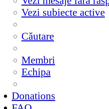
Vezi mesaje fără răs
Vezi subiecte active
Căutare
Membri
Echipa
Donations
FAQ