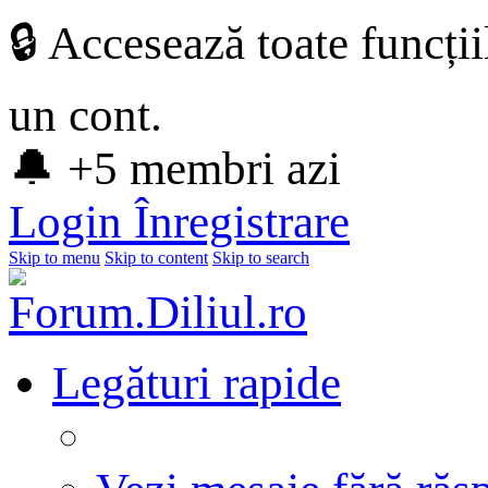
🔒 Accesează toate funcți
un cont.
🔔 +5 membri azi
Login
Înregistrare
Skip to menu
Skip to content
Skip to search
Legături rapide