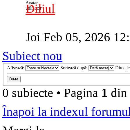
Diliul
Joi Feb 05, 2026 12
Subiect nou
Afişează:
Sortează după:
Direcți
0 subiecte
•
Pagina
1
di
Înapoi la indexul forumu