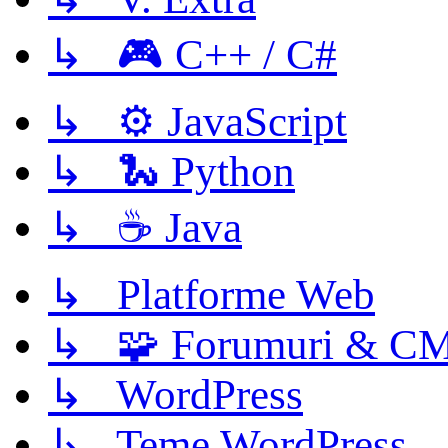
↳ 🎮 C++ / C#
↳ ⚙️ JavaScript
↳ 🐍 Python
↳ ☕ Java
↳ Platforme Web
↳ 🧩 Forumuri & C
↳ WordPress
↳ Teme WordPress