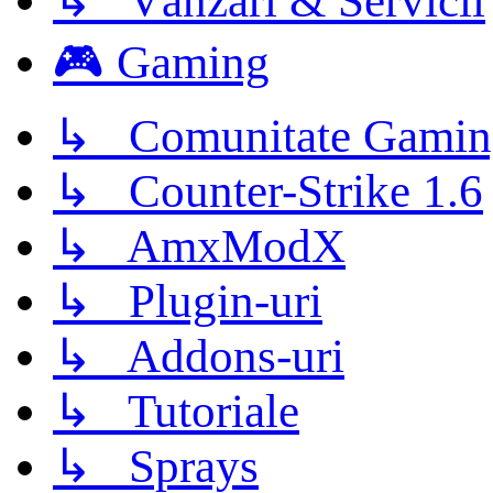
↳ Vânzări & Servicii
🎮 Gaming
↳ Comunitate Gamin
↳ Counter-Strike 1.6
↳ AmxModX
↳ Plugin-uri
↳ Addons-uri
↳ Tutoriale
↳ Sprays