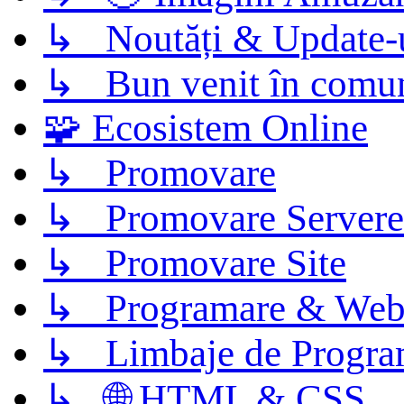
↳ Noutăți & Update-
↳ Bun venit în comun
🧩 Ecosistem Online
↳ Promovare
↳ Promovare Servere
↳ Promovare Site
↳ Programare & Web
↳ Limbaje de Progra
↳ 🌐 HTML & CSS