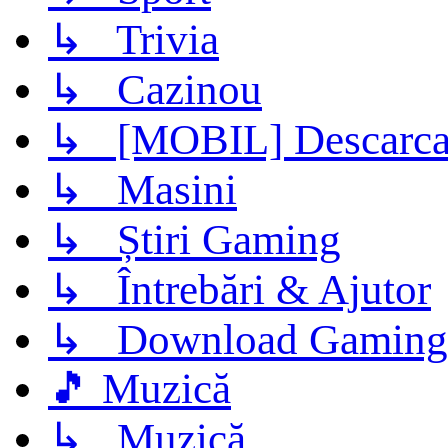
↳ Trivia
↳ Cazinou
↳ [MOBIL] Descarca 
↳ Masini
↳ Știri Gaming
↳ Întrebări & Ajutor
↳ Download Gaming
🎵 Muzică
↳ Muzică