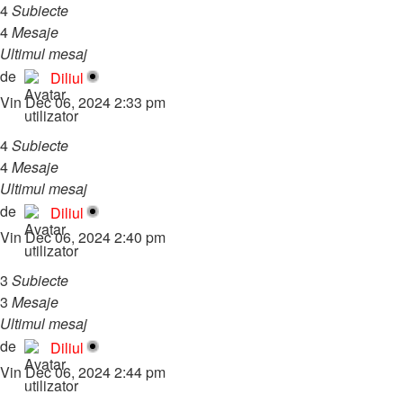
4
Subiecte
4
Mesaje
Ultimul mesaj
4. Fisiere in PHP
Vezi
de
Diliul
ultimul
Vin Dec 06, 2024 2:33 pm
mesaj
IV. Aplicatii
4
Subiecte
4
Mesaje
Ultimul mesaj
4. Formular de login
Vezi
de
Diliul
ultimul
Vin Dec 06, 2024 2:40 pm
mesaj
V. Extra
3
Subiecte
3
Mesaje
Ultimul mesaj
3. Utilitare PHP
Vezi
de
Diliul
ultimul
Vin Dec 06, 2024 2:44 pm
mesaj
Subiect nou