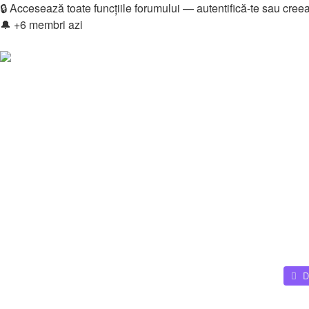
🔒 Accesează toate funcțiile forumului — autentifică-te sau cree
🔔 +6 membri azi
Login
Înregistrare
Legături rapide
Vezi mesaje fără răspuns
Vezi subiecte active
Căutare
Membri
Echipa
Donations
FAQ
Downloads
Autentificare
Înregistrare
Home
🧩 Ecosistem Online
Programare & Web Development
D
Căutare