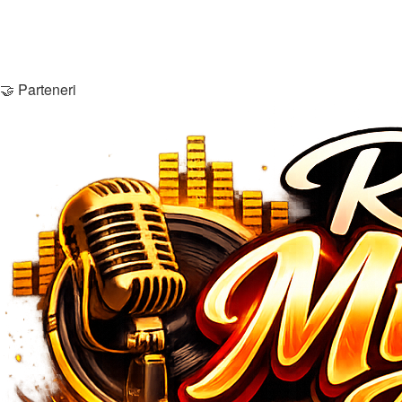
Şterge cookie-urile
Membri
Echipa
Contactează-ne
🤝 Parteneri