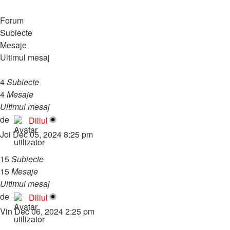
🧠 PHP & MySQL
Forum
Subiecte
Mesaje
Ultimul mesaj
I. Introducere
4
Subiecte
4
Mesaje
Ultimul mesaj
4. Instalare PHP
Vezi
de
Diliul
ultimul
Joi Dec 05, 2024 8:25 pm
mesaj
II. Notiuni de baza
15
Subiecte
15
Mesaje
Ultimul mesaj
15. Exemple de formulare
Vezi
de
Diliul
ultimul
Vin Dec 06, 2024 2:25 pm
mesaj
III. Notiuni avansate