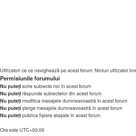
↳ [MOBIL] Descarca Jocuri
↳ Masini
↳ Știri Gaming
↳ Întrebări & Ajutor
↳ Download Gaming
🎵 Muzică
↳ Muzică
↳ Download Muzică
Cine este conectat
Utilizatori ce ce navighează pe acest forum: Niciun utilizator înreg
Permisiunile forumului
Nu puteţi
scrie subiecte noi în acest forum
Nu puteţi
răspunde subiectelor din acest forum
Nu puteţi
modifica mesajele dumneavoastră în acest forum
Nu puteţi
şterge mesajele dumneavoastră în acest forum
Nu puteţi
publica fişiere ataşate în acest forum
Home
Ora este
UTC+03:00