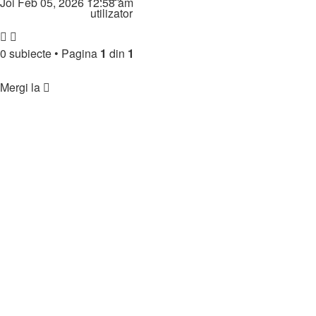
Joi Feb 05, 2026 12:58 am
Subiect nou
0 subiecte
•
Pagina
1
din
1
Înapoi la indexul forumului
Mergi la
🏘️ Comunitate
↳ Regulament & Informații
↳ Prezintă-te
↳ Parteneriate
↳ Funny & Jocuri
↳ 🎯 Jocuri Forum
↳ 😂 Clipuri Amuzante
↳ 🤣 Imagini Amuzante
↳ Noutăți & Update-uri
↳ Bun venit în comunitate
🧩 Ecosistem Online
↳ Promovare
↳ Promovare Servere