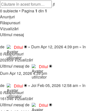
Căutare
Căutare
avansată
0 subiecte
•
Pagina
1
din
1
Anunţuri
Răspunsuri
Vizualizări
Ultimul mesaj
💎 Pachete Reclame Premium – Promovează-ți proiectul pe forum
de
»
Dum Apr 12, 2026 4:39 pm
» în
Regulament & 
Diliul
0
Răspunsuri
202859
Vizualizări
Ultimul mesaj
de
Diliul
Dum Apr 12, 2026 4:39 pm
🎧 RadioMynele.ro – Hituri NON-STOP! 🎉🔥
de
»
Joi Feb 05, 2026 12:58 am
» în
Regulament & 
Diliul
0
Răspunsuri
161346
Vizualizări
Ultimul mesaj
de
Diliul