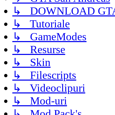
↳ DOWNLOAD GTA
↳ Tutoriale
↳ GameModes
↳ Resurse
↳ Skin
↳ Filescripts
↳ Videoclipuri
↳ Mod-uri
↳ Mod Pack's