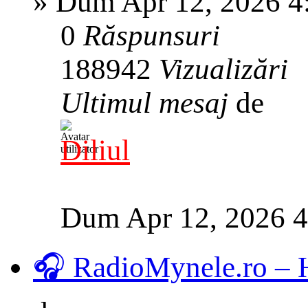
»
Dum Apr 12, 2026 4
0
Răspunsuri
188942
Vizualizări
Ultimul mesaj
de
Diliul
Dum Apr 12, 2026 
🎧 RadioMynele.ro –