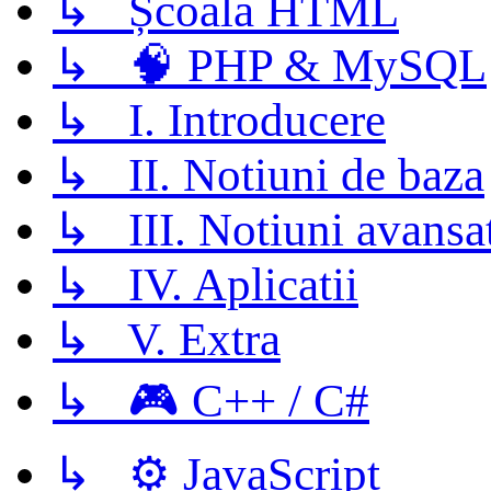
↳ Școala HTML
↳ 🧠 PHP & MySQL
↳ I. Introducere
↳ II. Notiuni de baza
↳ III. Notiuni avansa
↳ IV. Aplicatii
↳ V. Extra
↳ 🎮 C++ / C#
↳ ⚙️ JavaScript