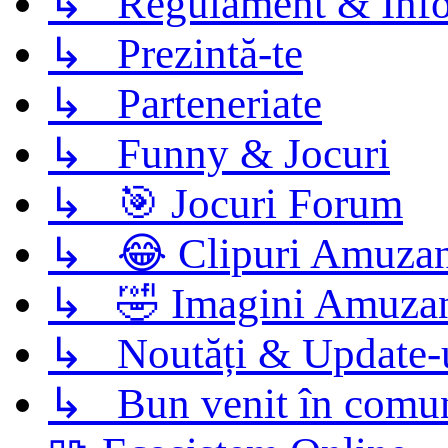
↳ Regulament & Info
↳ Prezintă-te
↳ Parteneriate
↳ Funny & Jocuri
↳ 🎯 Jocuri Forum
↳ 😂 Clipuri Amuzan
↳ 🤣 Imagini Amuza
↳ Noutăți & Update-
↳ Bun venit în comun