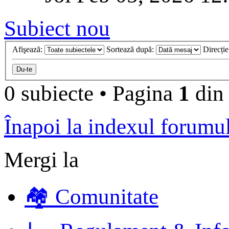
Subiect nou
Afişează:
Sortează după:
Direcți
0 subiecte
•
Pagina
1
di
Înapoi la indexul forumu
Mergi la
🏘️ Comunitate