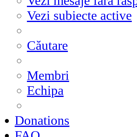
Vezi mesaje fără răs
Vezi subiecte active
Căutare
Membri
Echipa
Donations
FAQ