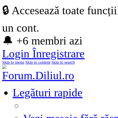
🔒 Accesează toate funcți
un cont.
🔔 +6 membri azi
Login
Înregistrare
Skip to menu
Skip to content
Skip to search
Legături rapide