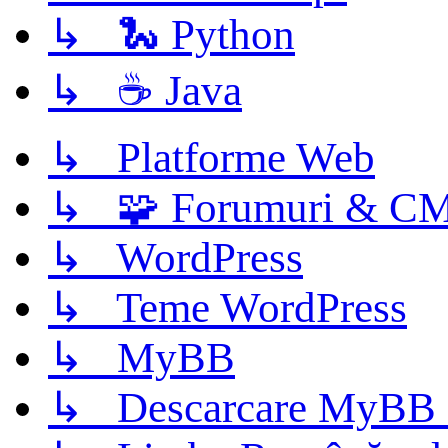
↳ 🐍 Python
↳ ☕ Java
↳ Platforme Web
↳ 🧩 Forumuri & C
↳ WordPress
↳ Teme WordPress
↳ MyBB
↳ Descarcare MyBB 