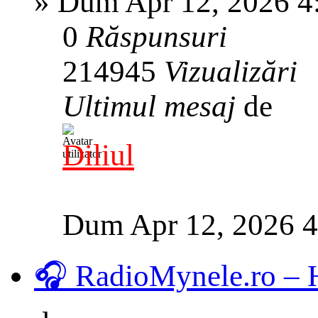
»
Dum Apr 12, 2026 4
0
Răspunsuri
214945
Vizualizări
Ultimul mesaj
de
Diliul
Dum Apr 12, 2026 
🎧 RadioMynele.ro –