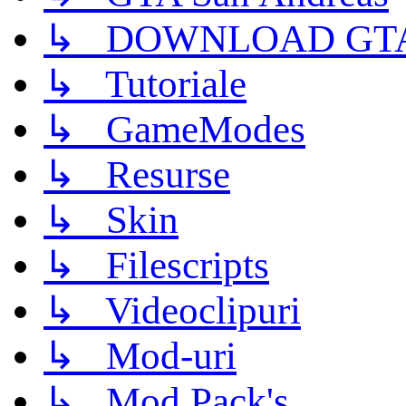
↳ DOWNLOAD GTA
↳ Tutoriale
↳ GameModes
↳ Resurse
↳ Skin
↳ Filescripts
↳ Videoclipuri
↳ Mod-uri
↳ Mod Pack's