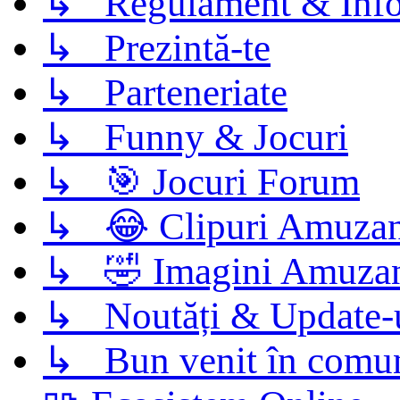
↳ Regulament & Info
↳ Prezintă-te
↳ Parteneriate
↳ Funny & Jocuri
↳ 🎯 Jocuri Forum
↳ 😂 Clipuri Amuzan
↳ 🤣 Imagini Amuza
↳ Noutăți & Update-
↳ Bun venit în comun