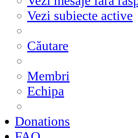
Vezi mesaje fără răs
Vezi subiecte active
Căutare
Membri
Echipa
Donations
FAQ