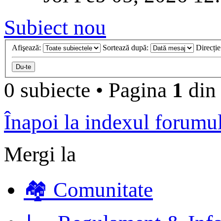
Subiect nou
Afişează:
Sortează după:
Direcți
0 subiecte
•
Pagina
1
di
Înapoi la indexul forumu
Mergi la
🏘️ Comunitate