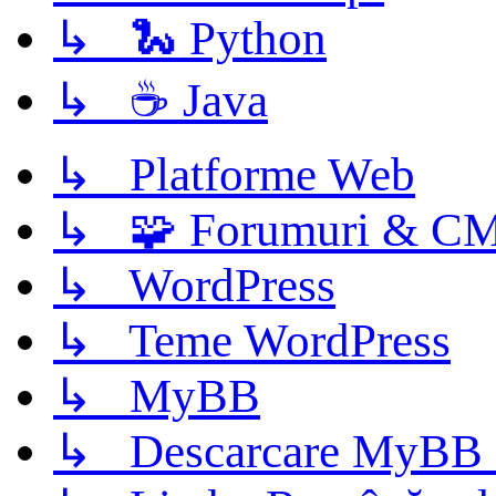
↳ 🐍 Python
↳ ☕ Java
↳ Platforme Web
↳ 🧩 Forumuri & C
↳ WordPress
↳ Teme WordPress
↳ MyBB
↳ Descarcare MyBB 