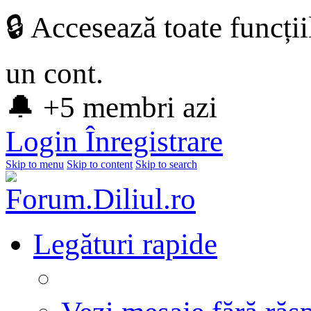
🔒 Accesează toate funcți
un cont.
🔔 +5 membri azi
Login
Înregistrare
Skip to menu
Skip to content
Skip to search
Legături rapide