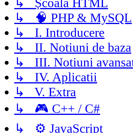
↳ Școala HTML
↳ 🧠 PHP & MySQL
↳ I. Introducere
↳ II. Notiuni de baza
↳ III. Notiuni avansa
↳ IV. Aplicatii
↳ V. Extra
↳ 🎮 C++ / C#
↳ ⚙️ JavaScript