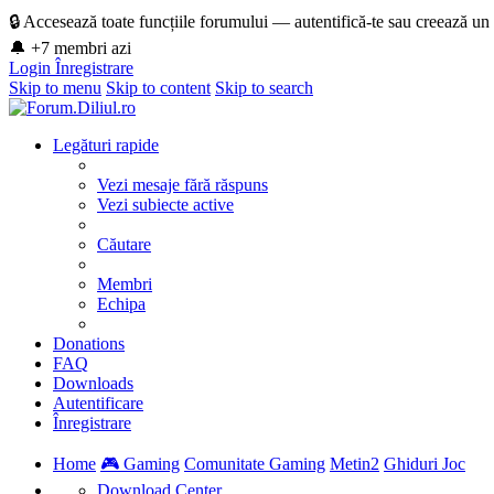
🔒 Accesează toate funcțiile forumului — autentifică-te sau creează un
🔔 +7 membri azi
Login
Înregistrare
Skip to menu
Skip to content
Skip to search
Legături rapide
Vezi mesaje fără răspuns
Vezi subiecte active
Căutare
Membri
Echipa
Donations
FAQ
Downloads
Autentificare
Înregistrare
Home
🎮 Gaming
Comunitate Gaming
Metin2
Ghiduri Joc
Download Center