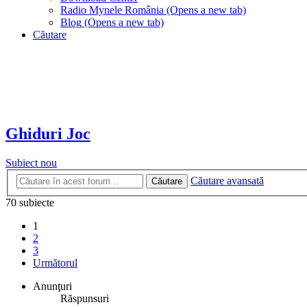
Radio Mynele România
(Opens a new tab)
Blog
(Opens a new tab)
Căutare
Ghiduri Joc
Subiect nou
Căutare avansată
Căutare
70 subiecte
1
2
3
Următorul
Anunţuri
Răspunsuri