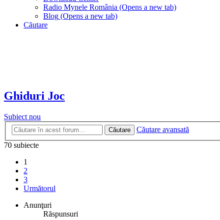
Radio Mynele România
(Opens a new tab)
Blog
(Opens a new tab)
Căutare
Ghiduri Joc
Subiect nou
Căutare avansată
Căutare
70 subiecte
1
2
3
Următorul
Anunţuri
Răspunsuri