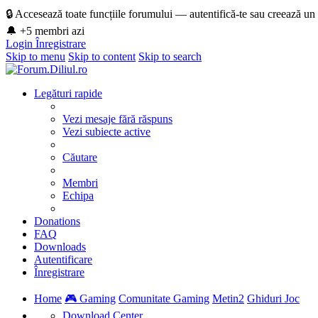
🔒 Accesează toate funcțiile forumului — autentifică-te sau creează un
🔔 +5 membri azi
Login
Înregistrare
Skip to menu
Skip to content
Skip to search
Legături rapide
Vezi mesaje fără răspuns
Vezi subiecte active
Căutare
Membri
Echipa
Donations
FAQ
Downloads
Autentificare
Înregistrare
Home
🎮 Gaming
Comunitate Gaming
Metin2
Ghiduri Joc
Download Center