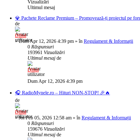
Vizualizări
Ultimul mesaj
💎 Pachete Reclame Premium – Promovează-ți proiectul pe foru
de
Diliul
»
Dum Apr 12, 2026 4:39 pm
» în
Regulament & Informații
0
Răspunsuri
193961
Vizualizări
Ultimul mesaj
de
Diliul
Dum Apr 12, 2026 4:39 pm
🎧 RadioMynele.ro – Hituri NON-STOP! 🎉🔥
de
Diliul
»
Joi Feb 05, 2026 12:58 am
» în
Regulament & Informații
0
Răspunsuri
159676
Vizualizări
Ultimul mesaj
de