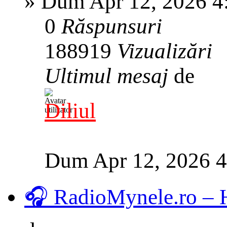
»
Dum Apr 12, 2026 4
0
Răspunsuri
188919
Vizualizări
Ultimul mesaj
de
Diliul
Dum Apr 12, 2026 
🎧 RadioMynele.ro –