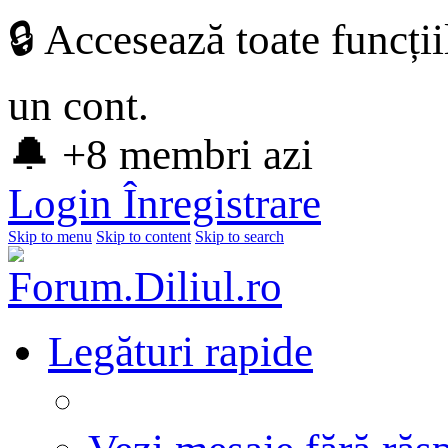
🔒 Accesează toate funcți
un cont.
🔔 +8 membri azi
Login
Înregistrare
Skip to menu
Skip to content
Skip to search
Legături rapide