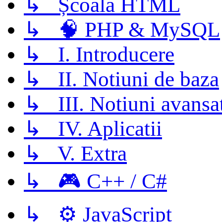
↳ Școala HTML
↳ 🧠 PHP & MySQL
↳ I. Introducere
↳ II. Notiuni de baza
↳ III. Notiuni avansa
↳ IV. Aplicatii
↳ V. Extra
↳ 🎮 C++ / C#
↳ ⚙️ JavaScript