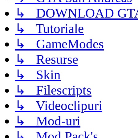
↳ DOWNLOAD GTA
↳ Tutoriale
↳ GameModes
↳ Resurse
↳ Skin
↳ Filescripts
↳ Videoclipuri
↳ Mod-uri
↳ Mod Pack's