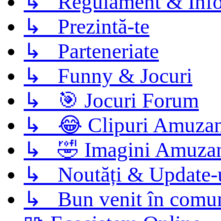
↳ Regulament & Info
↳ Prezintă-te
↳ Parteneriate
↳ Funny & Jocuri
↳ 🎯 Jocuri Forum
↳ 😂 Clipuri Amuzan
↳ 🤣 Imagini Amuza
↳ Noutăți & Update-
↳ Bun venit în comun