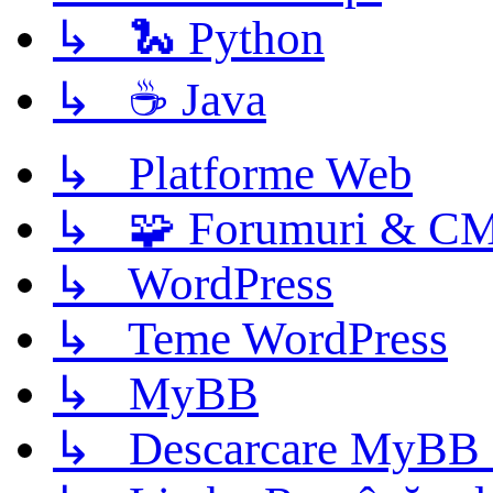
↳ 🐍 Python
↳ ☕ Java
↳ Platforme Web
↳ 🧩 Forumuri & C
↳ WordPress
↳ Teme WordPress
↳ MyBB
↳ Descarcare MyBB 