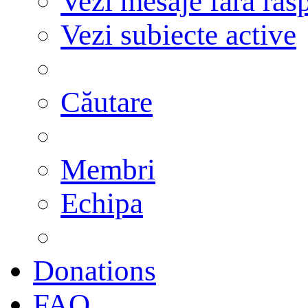
Vezi mesaje fără răs
Vezi subiecte active
Căutare
Membri
Echipa
Donations
FAQ