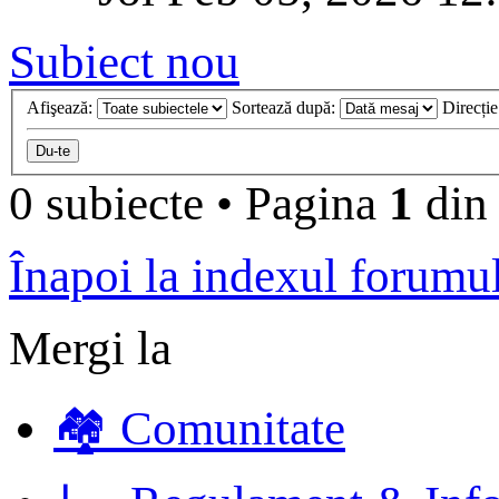
Subiect nou
Afişează:
Sortează după:
Direcți
0 subiecte
•
Pagina
1
di
Înapoi la indexul forumu
Mergi la
🏘️ Comunitate