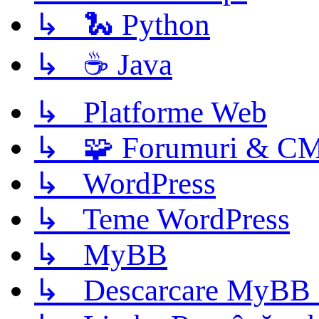
↳ 🐍 Python
↳ ☕ Java
↳ Platforme Web
↳ 🧩 Forumuri & C
↳ WordPress
↳ Teme WordPress
↳ MyBB
↳ Descarcare MyBB 