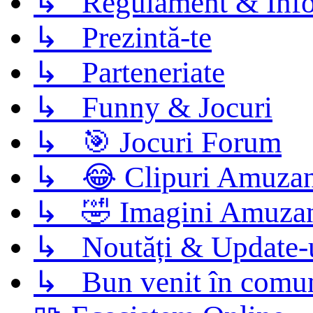
↳ Regulament & Info
↳ Prezintă-te
↳ Parteneriate
↳ Funny & Jocuri
↳ 🎯 Jocuri Forum
↳ 😂 Clipuri Amuzan
↳ 🤣 Imagini Amuza
↳ Noutăți & Update-
↳ Bun venit în comun