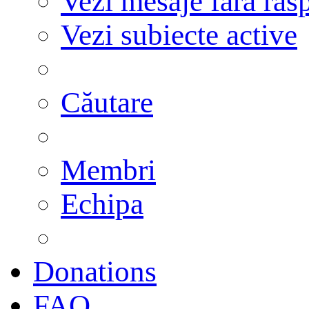
Vezi mesaje fără răs
Vezi subiecte active
Căutare
Membri
Echipa
Donations
FAQ