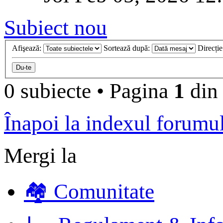
Subiect nou
Afişează:
Sortează după:
Direcți
0 subiecte
•
Pagina
1
di
Înapoi la indexul forumu
Mergi la
🏘️ Comunitate