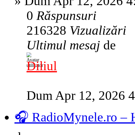
»
Dum Apr 12, 2026 4
0
Răspunsuri
216328
Vizualizări
Ultimul mesaj
de
Diliul
Dum Apr 12, 2026 
🎧 RadioMynele.ro –