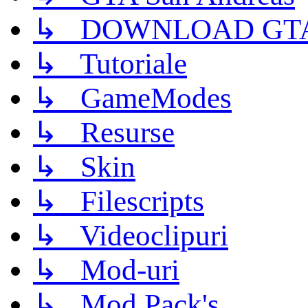
↳ DOWNLOAD GTA
↳ Tutoriale
↳ GameModes
↳ Resurse
↳ Skin
↳ Filescripts
↳ Videoclipuri
↳ Mod-uri
↳ Mod Pack's