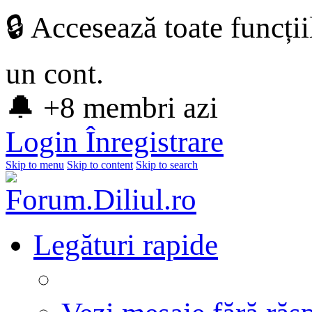
🔒 Accesează toate funcți
un cont.
🔔 +8 membri azi
Login
Înregistrare
Skip to menu
Skip to content
Skip to search
Legături rapide