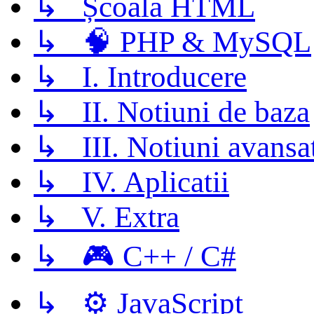
↳ Școala HTML
↳ 🧠 PHP & MySQL
↳ I. Introducere
↳ II. Notiuni de baza
↳ III. Notiuni avansa
↳ IV. Aplicatii
↳ V. Extra
↳ 🎮 C++ / C#
↳ ⚙️ JavaScript