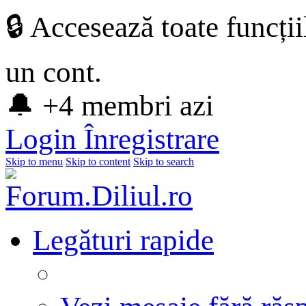
🔒 Accesează toate funcți
un cont.
🔔 +4 membri azi
Login
Înregistrare
Skip to menu
Skip to content
Skip to search
Legături rapide