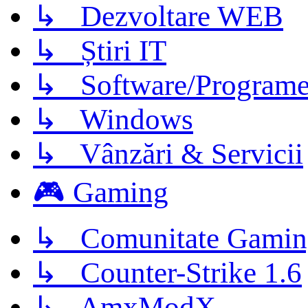
↳ Dezvoltare WEB
↳ Știri IT
↳ Software/Program
↳ Windows
↳ Vânzări & Servicii
🎮 Gaming
↳ Comunitate Gamin
↳ Counter-Strike 1.6
↳ AmxModX