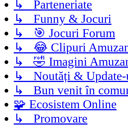
↳ Parteneriate
↳ Funny & Jocuri
↳ 🎯 Jocuri Forum
↳ 😂 Clipuri Amuzan
↳ 🤣 Imagini Amuza
↳ Noutăți & Update-
↳ Bun venit în comun
🧩 Ecosistem Online
↳ Promovare