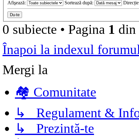
Afişează:
Sortează după:
Direcți
0 subiecte
•
Pagina
1
di
Înapoi la indexul forumu
Mergi la
🏘️ Comunitate
↳ Regulament & Info
↳ Prezintă-te