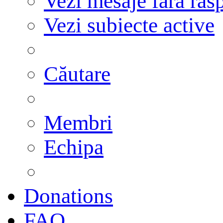
Vezi mesaje fără răs
Vezi subiecte active
Căutare
Membri
Echipa
Donations
FAQ