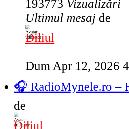
193773
Vizualizări
Ultimul mesaj
de
Diliul
Dum Apr 12, 2026 
🎧 RadioMynele.ro –
de
Diliul