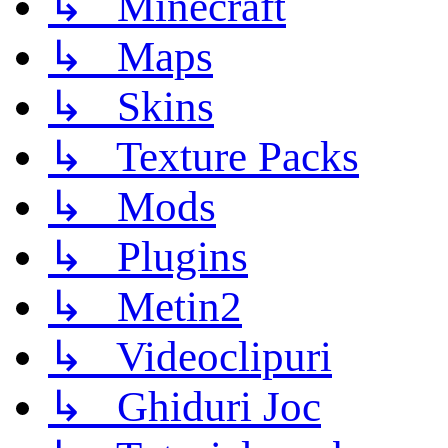
↳ Minecraft
↳ Maps
↳ Skins
↳ Texture Packs
↳ Mods
↳ Plugins
↳ Metin2
↳ Videoclipuri
↳ Ghiduri Joc