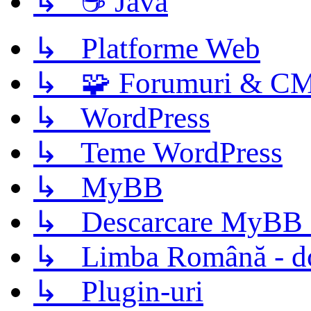
↳ ☕ Java
↳ Platforme Web
↳ 🧩 Forumuri & C
↳ WordPress
↳ Teme WordPress
↳ MyBB
↳ Descarcare MyBB 
↳ Limba Română - d
↳ Plugin-uri