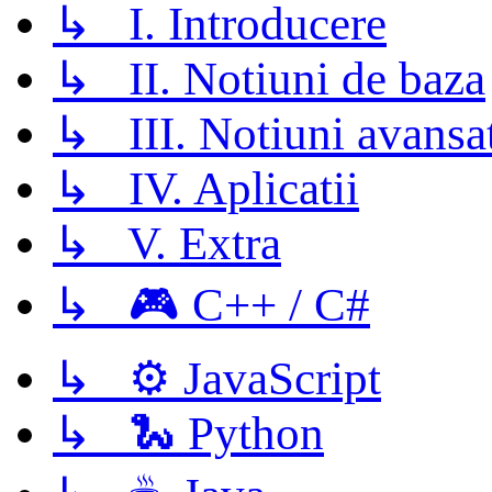
↳ I. Introducere
↳ II. Notiuni de baza
↳ III. Notiuni avansa
↳ IV. Aplicatii
↳ V. Extra
↳ 🎮 C++ / C#
↳ ⚙️ JavaScript
↳ 🐍 Python