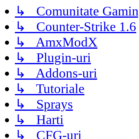
↳ Comunitate Gamin
↳ Counter-Strike 1.6
↳ AmxModX
↳ Plugin-uri
↳ Addons-uri
↳ Tutoriale
↳ Sprays
↳ Harti
↳ CFG-uri