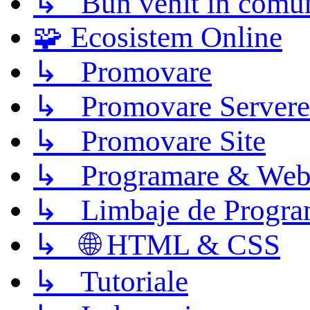
↳ Bun venit în comun
🧩 Ecosistem Online
↳ Promovare
↳ Promovare Servere
↳ Promovare Site
↳ Programare & Web
↳ Limbaje de Progra
↳ 🌐 HTML & CSS
↳ Tutoriale