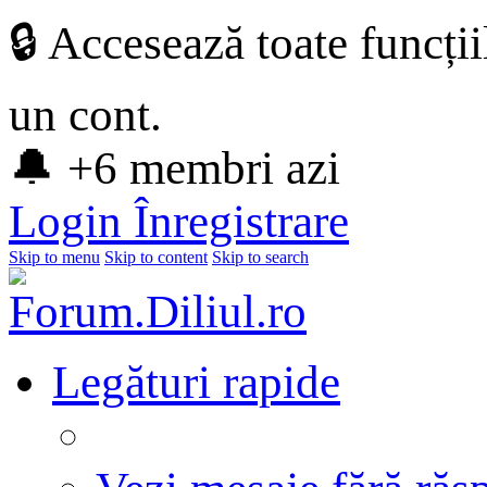
🔒 Accesează toate funcți
un cont.
🔔 +6 membri azi
Login
Înregistrare
Skip to menu
Skip to content
Skip to search
Legături rapide