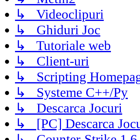
↳ Videoclipuri
↳ Ghiduri Joc
↳ Tutoriale web
↳ Client-uri
↳ Scripting Homepage
↳ Systeme C++/Py
↳ Descarca Jocuri
↳ [PC] Descarca Jocu
↳ Counter-Strike 1.6 (