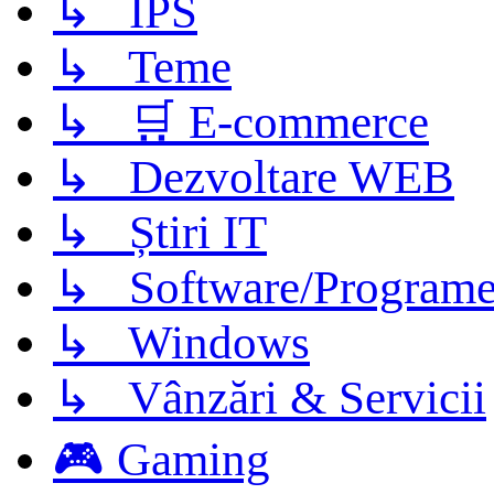
↳ IPS
↳ Teme
↳ 🛒 E-commerce
↳ Dezvoltare WEB
↳ Știri IT
↳ Software/Program
↳ Windows
↳ Vânzări & Servicii
🎮 Gaming