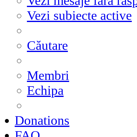
Vezi mesaje fără răs
Vezi subiecte active
Căutare
Membri
Echipa
Donations
FAQ