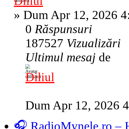
Diliul
»
Dum Apr 12, 2026 4
0
Răspunsuri
187527
Vizualizări
Ultimul mesaj
de
Diliul
Dum Apr 12, 2026 
🎧 RadioMynele.ro –