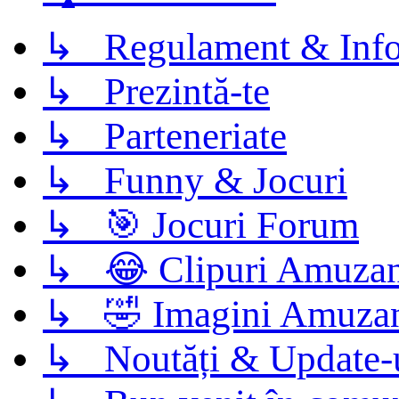
↳ Regulament & Info
↳ Prezintă-te
↳ Parteneriate
↳ Funny & Jocuri
↳ 🎯 Jocuri Forum
↳ 😂 Clipuri Amuzan
↳ 🤣 Imagini Amuza
↳ Noutăți & Update-