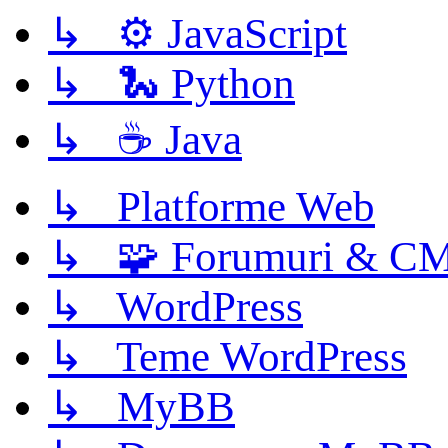
↳ ⚙️ JavaScript
↳ 🐍 Python
↳ ☕ Java
↳ Platforme Web
↳ 🧩 Forumuri & C
↳ WordPress
↳ Teme WordPress
↳ MyBB