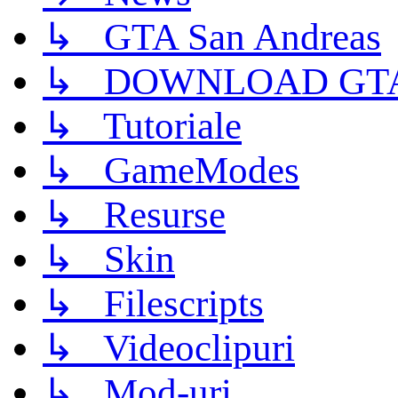
↳ GTA San Andreas
↳ DOWNLOAD GTA
↳ Tutoriale
↳ GameModes
↳ Resurse
↳ Skin
↳ Filescripts
↳ Videoclipuri
↳ Mod-uri