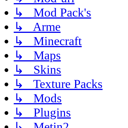
↳ Mod Pack's
↳ Arme
↳ Minecraft
↳ Maps
↳ Skins
↳ Texture Packs
↳ Mods
↳ Plugins
↳ Metin2