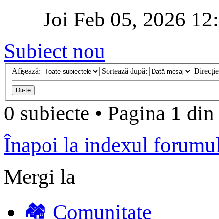
Joi Feb 05, 2026 12
Subiect nou
Afişează:
Sortează după:
Direcți
0 subiecte
•
Pagina
1
di
Înapoi la indexul forumu
Mergi la
🏘️ Comunitate