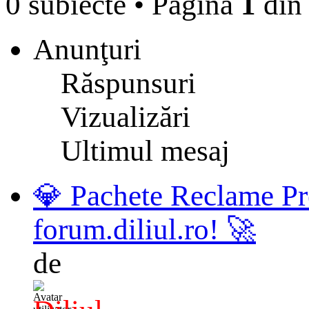
0 subiecte
•
Pagina
1
di
Anunţuri
Răspunsuri
Vizualizări
Ultimul mesaj
💎 Pachete Reclame Pr
forum.diliul.ro! 🚀
de