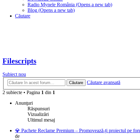
Radio Mynele România
(Opens a new tab)
Blog
(Opens a new tab)
Căutare
Filescripts
Subiect nou
Căutare avansată
Căutare
2 subiecte
•
Pagina
1
din
1
Anunţuri
Răspunsuri
Vizualizări
Ultimul mesaj
💎 Pachete Reclame Premium – Promovează-ți proiectul pe foru
de