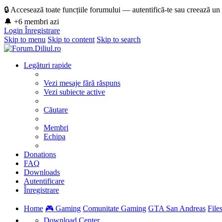
🔒 Accesează toate funcțiile forumului — autentifică-te sau creează un
🔔 +6 membri azi
Login
Înregistrare
Skip to menu
Skip to content
Skip to search
Legături rapide
Vezi mesaje fără răspuns
Vezi subiecte active
Căutare
Membri
Echipa
Donations
FAQ
Downloads
Autentificare
Înregistrare
Home
🎮 Gaming
Comunitate Gaming
GTA San Andreas
File
Download Center