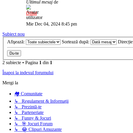
Ultimul mesaj
de
Diliul
Mie Dec 04, 2024 8:45 pm
Subiect nou
Afişează:
Sortează după:
Direcți
2 subiecte
•
Pagina
1
din
1
Înapoi la indexul forumului
Mergi la
🏘️ Comunitate
↳ Regulament & Informații
↳ Prezintă-te
↳ Parteneriate
↳ Funny & Jocuri
↳ 🎯 Jocuri Forum
↳ 😂 Clipuri Amuzante