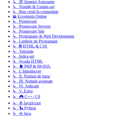
↳ 🤣 Imagini Amuzante
↳ Noutăți & Update-uri
↳ Bun venit în comunitate
🧩 Ecosistem Online
↳ Promovare
↳ Promovare Servere
↳ Promovare Site
↳ Programare & Web Development
↳ Limbaje de Programare
↳ 🌐 HTML & CSS
↳ Tutoriale
↳ Index-uri
↳ Școala HTML
↳ 🧠 PHP & MySQL
↳ I. Introducere
↳ II. Notiuni de baza
↳ III. Notiuni avansate
↳ IV. Aplicatii
↳ V. Extra
↳ 🎮 C++ / C#
↳ ⚙️ JavaScript
↳ 🐍 Python
↳ ☕ Java