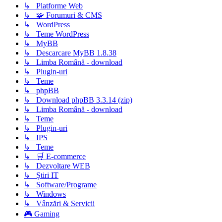
↳ Platforme Web
↳ 🧩 Forumuri & CMS
↳ WordPress
↳ Teme WordPress
↳ MyBB
↳ Descarcare MyBB 1.8.38
↳ Limba Română - download
↳ Plugin-uri
↳ Teme
↳ phpBB
↳ Download phpBB 3.3.14 (zip)
↳ Limba Română - download
↳ Teme
↳ Plugin-uri
↳ IPS
↳ Teme
↳ 🛒 E-commerce
↳ Dezvoltare WEB
↳ Știri IT
↳ Software/Programe
↳ Windows
↳ Vânzări & Servicii
🎮 Gaming