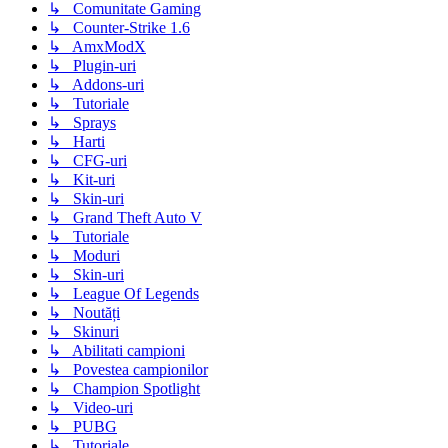
↳ Comunitate Gaming
↳ Counter-Strike 1.6
↳ AmxModX
↳ Plugin-uri
↳ Addons-uri
↳ Tutoriale
↳ Sprays
↳ Harti
↳ CFG-uri
↳ Kit-uri
↳ Skin-uri
↳ Grand Theft Auto V
↳ Tutoriale
↳ Moduri
↳ Skin-uri
↳ League Of Legends
↳ Noutăți
↳ Skinuri
↳ Abilitati campioni
↳ Povestea campionilor
↳ Champion Spotlight
↳ Video-uri
↳ PUBG
↳ Tutoriale