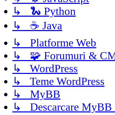
↳ 🐍 Python
↳ ☕ Java
↳ Platforme Web
↳ 🧩 Forumuri & C
↳ WordPress
↳ Teme WordPress
↳ MyBB
↳ Descarcare MyBB 