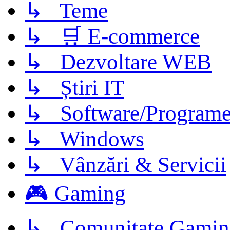
↳ Teme
↳ 🛒 E-commerce
↳ Dezvoltare WEB
↳ Știri IT
↳ Software/Program
↳ Windows
↳ Vânzări & Servicii
🎮 Gaming
↳ Comunitate Gamin