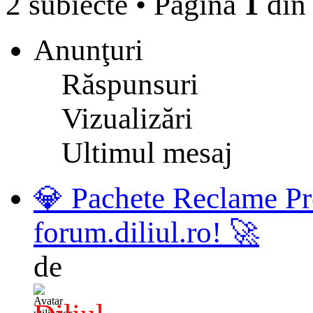
2 subiecte
•
Pagina
1
di
Anunţuri
Răspunsuri
Vizualizări
Ultimul mesaj
💎 Pachete Reclame Pr
forum.diliul.ro! 🚀
de