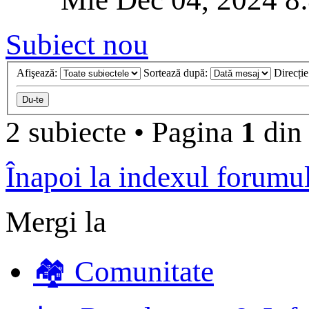
Subiect nou
Afişează:
Sortează după:
Direcți
2 subiecte
•
Pagina
1
di
Înapoi la indexul forumu
Mergi la
🏘️ Comunitate