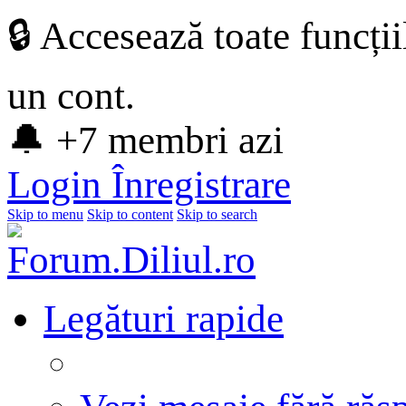
🔒 Accesează toate funcți
un cont.
🔔 +7 membri azi
Login
Înregistrare
Skip to menu
Skip to content
Skip to search
Legături rapide