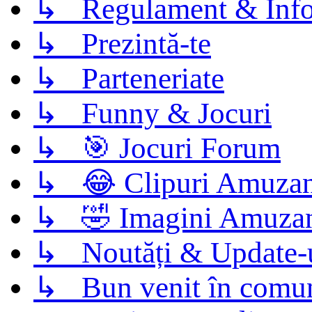
↳ Regulament & Info
↳ Prezintă-te
↳ Parteneriate
↳ Funny & Jocuri
↳ 🎯 Jocuri Forum
↳ 😂 Clipuri Amuzan
↳ 🤣 Imagini Amuza
↳ Noutăți & Update-
↳ Bun venit în comun