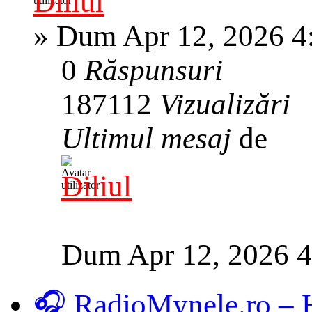
Diliul
»
Dum Apr 12, 2026 4
0
Răspunsuri
187112
Vizualizări
Ultimul mesaj
de
Diliul
Dum Apr 12, 2026 
🎧 RadioMynele.ro –