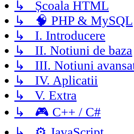
↳ Școala HTML
↳ 🧠 PHP & MySQL
↳ I. Introducere
↳ II. Notiuni de baza
↳ III. Notiuni avansa
↳ IV. Aplicatii
↳ V. Extra
↳ 🎮 C++ / C#
↳ ⚙️ JavaScript