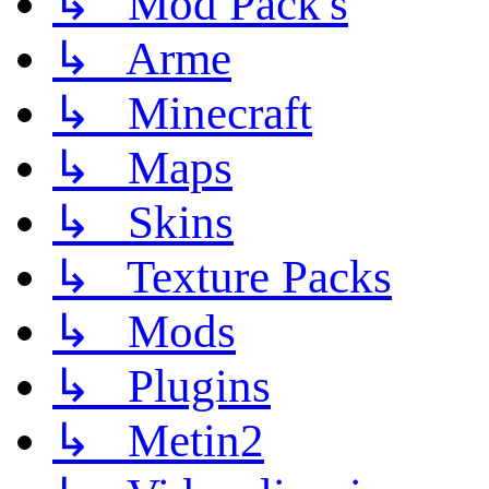
↳ Mod Pack's
↳ Arme
↳ Minecraft
↳ Maps
↳ Skins
↳ Texture Packs
↳ Mods
↳ Plugins
↳ Metin2