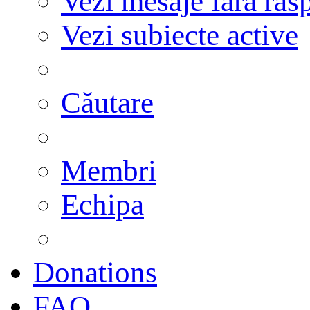
Vezi mesaje fără răs
Vezi subiecte active
Căutare
Membri
Echipa
Donations
FAQ