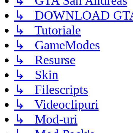
↳ GTA San Andreas
↳ DOWNLOAD GTA
↳ Tutoriale
↳ GameModes
↳ Resurse
↳ Skin
↳ Filescripts
↳ Videoclipuri
↳ Mod-uri