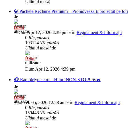
Ultimul mesaj
💎 Pachete Reclame Premium – Promovează-ți proiectul pe foru
de
Diliul
»
Dum Apr 12, 2026 4:39 pm
» în
Regulament & Informații
0
Răspunsuri
193124
Vizualizări
Ultimul mesaj
de
Diliul
Dum Apr 12, 2026 4:39 pm
🎧 RadioMynele.ro – Hituri NON-STOP! 🎉🔥
de
Diliul
»
Joi Feb 05, 2026 12:58 am
» în
Regulament & Informații
0
Răspunsuri
159448
Vizualizări
Ultimul mesaj
de