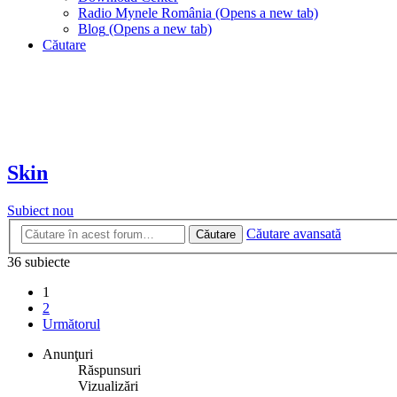
Radio Mynele România
(Opens a new tab)
Blog
(Opens a new tab)
Căutare
Skin
Subiect nou
Căutare avansată
Căutare
36 subiecte
1
2
Următorul
Anunţuri
Răspunsuri
Vizualizări