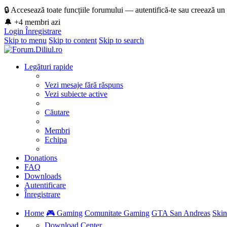
🔒 Accesează toate funcțiile forumului — autentifică-te sau creează un
🔔 +4 membri azi
Login
Înregistrare
Skip to menu
Skip to content
Skip to search
Legături rapide
Vezi mesaje fără răspuns
Vezi subiecte active
Căutare
Membri
Echipa
Donations
FAQ
Downloads
Autentificare
Înregistrare
Home
🎮 Gaming
Comunitate Gaming
GTA San Andreas
Skin
Download Center