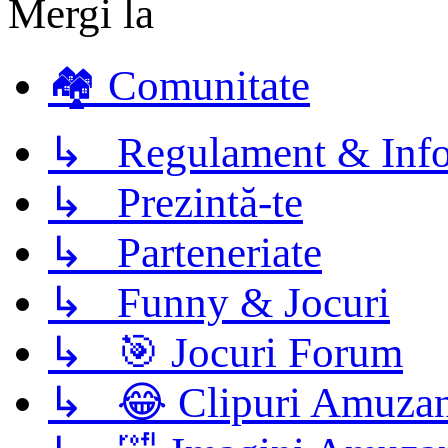
Mergi la
🏘️ Comunitate
↳ Regulament & Info
↳ Prezintă-te
↳ Parteneriate
↳ Funny & Jocuri
↳ 🎯 Jocuri Forum
↳ 😂 Clipuri Amuzan