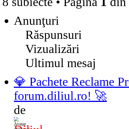
8 subiecte
•
Pagina
1
di
Anunţuri
Răspunsuri
Vizualizări
Ultimul mesaj
💎 Pachete Reclame Pr
forum.diliul.ro! 🚀
de