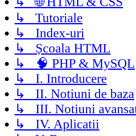
↳ 🌐 HTML & CSS
↳ Tutoriale
↳ Index-uri
↳ Școala HTML
↳ 🧠 PHP & MySQL
↳ I. Introducere
↳ II. Notiuni de baza
↳ III. Notiuni avansa
↳ IV. Aplicatii