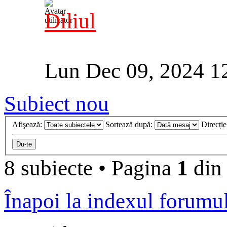
Diliul
Lun Dec 09, 2024 1
Subiect nou
Afişează:
Sortează după:
Direcți
8 subiecte
•
Pagina
1
di
Înapoi la indexul forumu