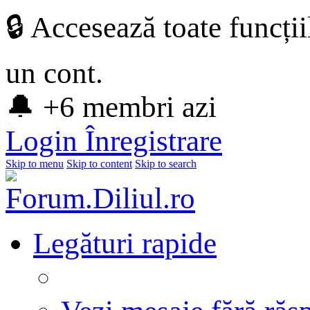
🔒 Accesează toate funcți
un cont.
🔔 +6 membri azi
Login
Înregistrare
Skip to menu
Skip to content
Skip to search
Legături rapide