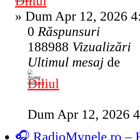
Diliul
»
Dum Apr 12, 2026 4
0
Răspunsuri
188988
Vizualizări
Ultimul mesaj
de
Diliul
Dum Apr 12, 2026 
🎧 RadioMynele.ro –