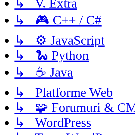
↳ V. Extra
↳ 🎮 C++ / C#
↳ ⚙️ JavaScript
↳ 🐍 Python
↳ ☕ Java
↳ Platforme Web
↳ 🧩 Forumuri & C
↳ WordPress