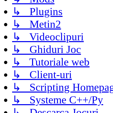
↳ Plugins
↳ Metin2
↳ Videoclipuri
↳ Ghiduri Joc
↳ Tutoriale web
↳ Client-uri
↳ Scripting Homepage
↳ Systeme C++/Py
↳ Descarca Jocuri