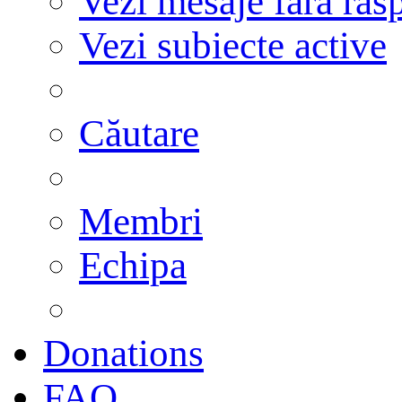
Vezi mesaje fără răs
Vezi subiecte active
Căutare
Membri
Echipa
Donations
FAQ