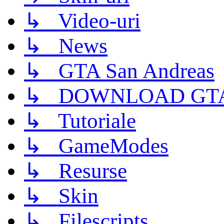
↳ Video-uri
↳ News
↳ GTA San Andreas
↳ DOWNLOAD GTA
↳ Tutoriale
↳ GameModes
↳ Resurse
↳ Skin
↳ Filescripts