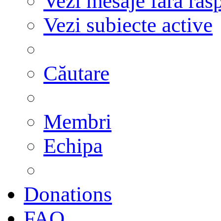
Vezi mesaje fără răs
Vezi subiecte active
Căutare
Membri
Echipa
Donations
FAQ