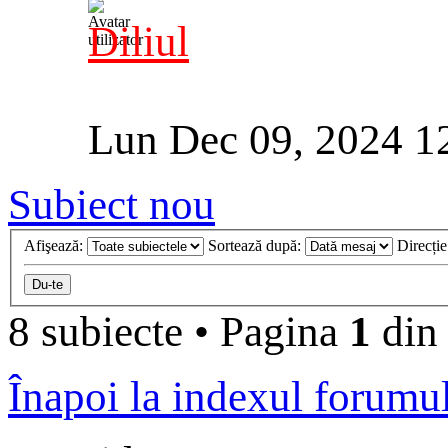
Diliul
Lun Dec 09, 2024 1
Subiect nou
Afişează:
Sortează după:
Direcți
8 subiecte
•
Pagina
1
di
Înapoi la indexul forumu