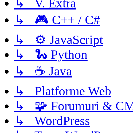
↳ V. Extra
↳ 🎮 C++ / C#
↳ ⚙️ JavaScript
↳ 🐍 Python
↳ ☕ Java
↳ Platforme Web
↳ 🧩 Forumuri & C
↳ WordPress