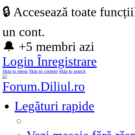
🔒 Accesează toate funcți
un cont.
🔔 +5 membri azi
Login
Înregistrare
Skip to menu
Skip to content
Skip to search
Legături rapide