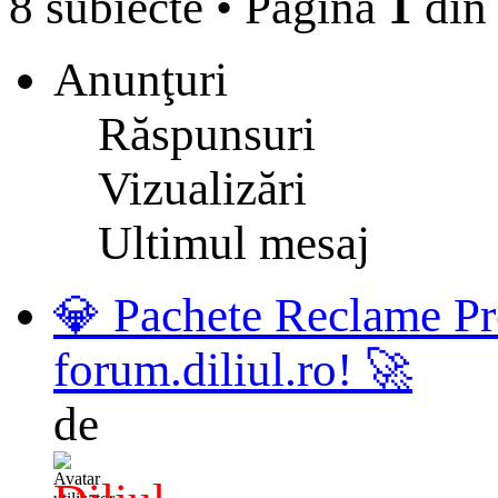
8 subiecte
•
Pagina
1
di
Anunţuri
Răspunsuri
Vizualizări
Ultimul mesaj
💎 Pachete Reclame Pr
forum.diliul.ro! 🚀
de