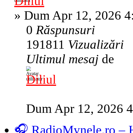
Diliul
»
Dum Apr 12, 2026 4
0
Răspunsuri
191811
Vizualizări
Ultimul mesaj
de
Diliul
Dum Apr 12, 2026 
🎧 RadioMynele.ro –