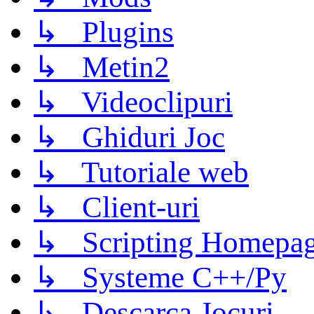
↳ Plugins
↳ Metin2
↳ Videoclipuri
↳ Ghiduri Joc
↳ Tutoriale web
↳ Client-uri
↳ Scripting Homepage
↳ Systeme C++/Py
↳ Descarca Jocuri