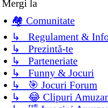
Mergi la
🏘️ Comunitate
↳ Regulament & Info
↳ Prezintă-te
↳ Parteneriate
↳ Funny & Jocuri
↳ 🎯 Jocuri Forum
↳ 😂 Clipuri Amuzan