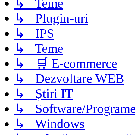
↳ Teme
↳ Plugin-uri
↳ IPS
↳ Teme
↳ 🛒 E-commerce
↳ Dezvoltare WEB
↳ Știri IT
↳ Software/Program
↳ Windows