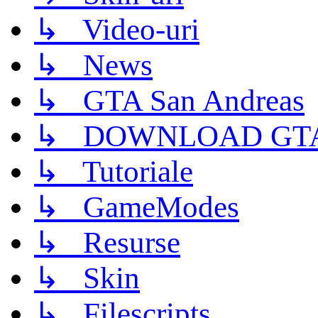
↳ Video-uri
↳ News
↳ GTA San Andreas
↳ DOWNLOAD GTA
↳ Tutoriale
↳ GameModes
↳ Resurse
↳ Skin
↳ Filescripts