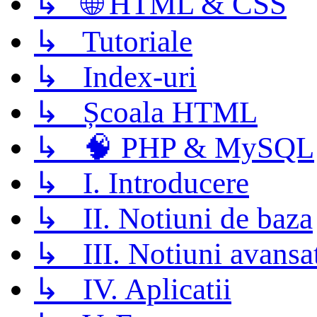
↳ 🌐 HTML & CSS
↳ Tutoriale
↳ Index-uri
↳ Școala HTML
↳ 🧠 PHP & MySQL
↳ I. Introducere
↳ II. Notiuni de baza
↳ III. Notiuni avansa
↳ IV. Aplicatii