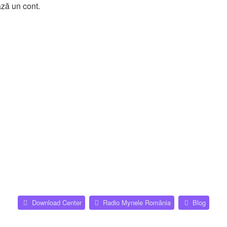
ază un cont.
eModes
(Opens a new tab)
(Opens
Download Center
Radio Mynele România
Blog