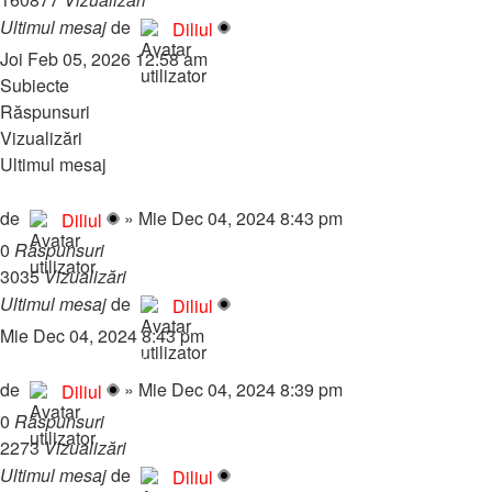
Ultimul mesaj
de
Diliul
Joi Feb 05, 2026 12:58 am
Subiecte
Răspunsuri
Vizualizări
Ultimul mesaj
Gamemode - Romania Galaxy Stunt de la 0
de
»
Mie Dec 04, 2024 8:43 pm
Diliul
0
Răspunsuri
3035
Vizualizări
Ultimul mesaj
de
Diliul
Mie Dec 04, 2024 8:43 pm
Gamemode abandonat de la 0 - Old Samp (download link on)
de
»
Mie Dec 04, 2024 8:39 pm
Diliul
0
Răspunsuri
2273
Vizualizări
Ultimul mesaj
de
Diliul