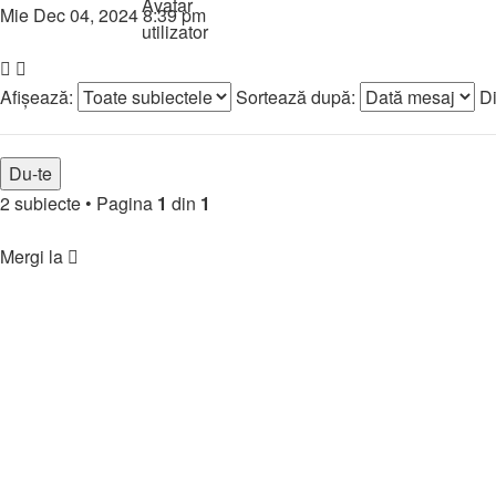
Mie Dec 04, 2024 8:39 pm
Subiect nou
Afişează:
Sortează după:
Di
2 subiecte
•
Pagina
1
din
1
Înapoi la indexul forumului
Mergi la
🏘️ Comunitate
↳ Regulament & Informații
↳ Prezintă-te
↳ Parteneriate
↳ Funny & Jocuri
↳ 🎯 Jocuri Forum
↳ 😂 Clipuri Amuzante
↳ 🤣 Imagini Amuzante
↳ Noutăți & Update-uri