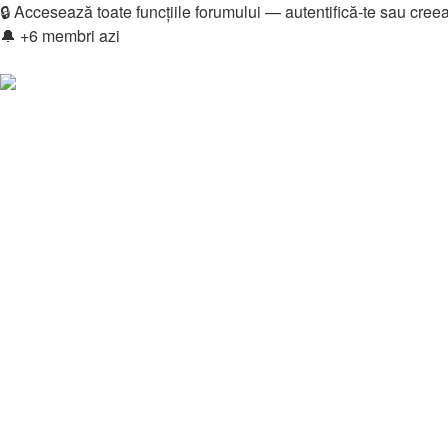
🔒 Accesează toate funcțiile forumului — autentifică-te sau cree
🔔 +6 membri azi
Login
Înregistrare
Legături rapide
Vezi mesaje fără răspuns
Vezi subiecte active
Căutare
Membri
Echipa
Donations
FAQ
Downloads
Autentificare
Înregistrare
Home
🎮 Gaming
Comunitate Gaming
GTA San Andreas
Gam
Căutare