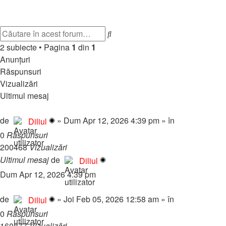
GameModes
Subiect nou
Căutare
Căutare
avansată
2 subiecte
•
Pagina
1
din
1
Anunţuri
Răspunsuri
Vizualizări
Ultimul mesaj
💎 Pachete Reclame Premium – Promovează-ți proiectul pe forum
de
»
Dum Apr 12, 2026 4:39 pm
» în
Regulament & 
Diliul
0
Răspunsuri
200468
Vizualizări
Ultimul mesaj
de
Diliul
Dum Apr 12, 2026 4:39 pm
🎧 RadioMynele.ro – Hituri NON-STOP! 🎉🔥
de
»
Joi Feb 05, 2026 12:58 am
» în
Regulament & 
Diliul
0
Răspunsuri
160877
Vizualizări