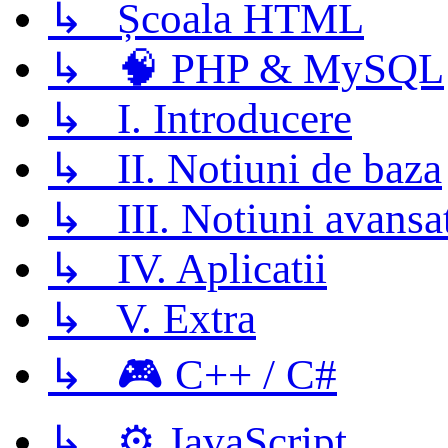
↳ Școala HTML
↳ 🧠 PHP & MySQL
↳ I. Introducere
↳ II. Notiuni de baza
↳ III. Notiuni avansa
↳ IV. Aplicatii
↳ V. Extra
↳ 🎮 C++ / C#
↳ ⚙️ JavaScript