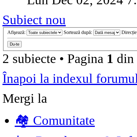
Subiect nou
Afişează:
Sortează după:
Direcți
2 subiecte
•
Pagina
1
di
Înapoi la indexul forumu
Mergi la
🏘️ Comunitate