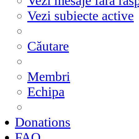
Vezi mesaje fără răs
Vezi subiecte active
Căutare
Membri
Echipa
Donations
FAQ