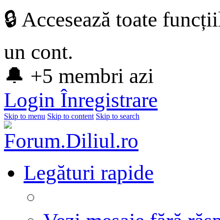
🔒 Accesează toate funcți
un cont.
🔔 +5 membri azi
Login
Înregistrare
Skip to menu
Skip to content
Skip to search
Legături rapide