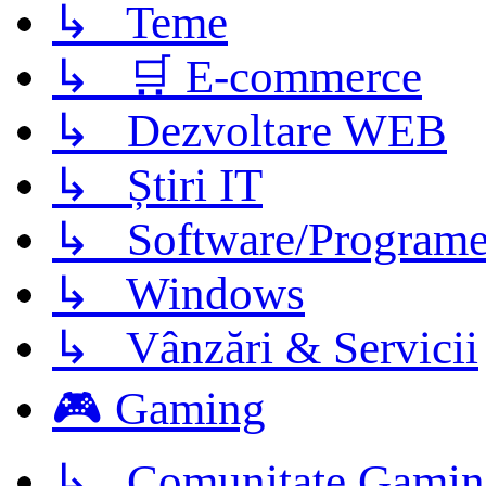
↳ Teme
↳ 🛒 E-commerce
↳ Dezvoltare WEB
↳ Știri IT
↳ Software/Program
↳ Windows
↳ Vânzări & Servicii
🎮 Gaming
↳ Comunitate Gamin