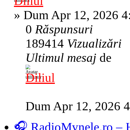
Diliul
»
Dum Apr 12, 2026 4
0
Răspunsuri
189414
Vizualizări
Ultimul mesaj
de
Diliul
Dum Apr 12, 2026 
🎧 RadioMynele.ro –