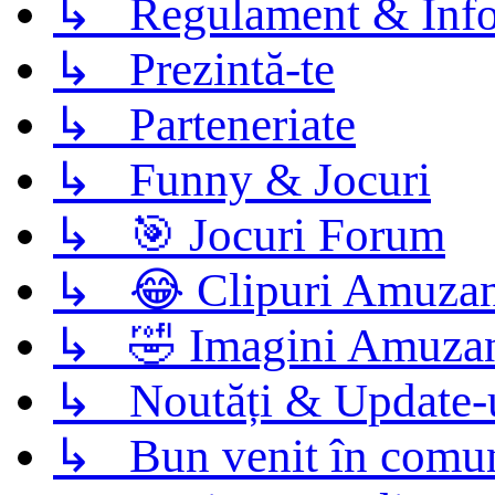
↳ Regulament & Info
↳ Prezintă-te
↳ Parteneriate
↳ Funny & Jocuri
↳ 🎯 Jocuri Forum
↳ 😂 Clipuri Amuzan
↳ 🤣 Imagini Amuza
↳ Noutăți & Update-
↳ Bun venit în comun