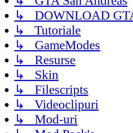
↳ GTA San Andreas
↳ DOWNLOAD GTA
↳ Tutoriale
↳ GameModes
↳ Resurse
↳ Skin
↳ Filescripts
↳ Videoclipuri
↳ Mod-uri