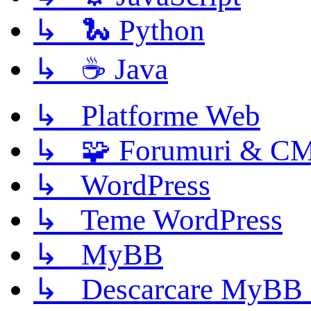
↳ 🐍 Python
↳ ☕ Java
↳ Platforme Web
↳ 🧩 Forumuri & C
↳ WordPress
↳ Teme WordPress
↳ MyBB
↳ Descarcare MyBB 