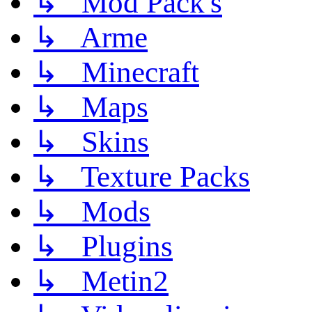
↳ Mod Pack's
↳ Arme
↳ Minecraft
↳ Maps
↳ Skins
↳ Texture Packs
↳ Mods
↳ Plugins
↳ Metin2