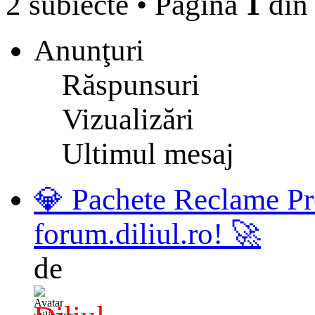
2 subiecte
•
Pagina
1
di
Anunţuri
Răspunsuri
Vizualizări
Ultimul mesaj
💎 Pachete Reclame Pr
forum.diliul.ro! 🚀
de