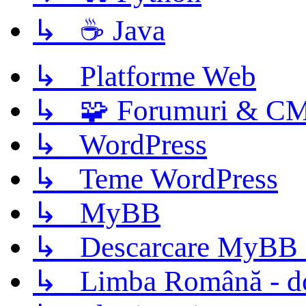
↳ ☕ Java
↳ Platforme Web
↳ 🧩 Forumuri & C
↳ WordPress
↳ Teme WordPress
↳ MyBB
↳ Descarcare MyBB 
↳ Limba Română - d