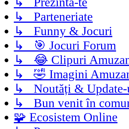
↳ Prezintă-te
↳ Parteneriate
↳ Funny & Jocuri
↳ 🎯 Jocuri Forum
↳ 😂 Clipuri Amuzan
↳ 🤣 Imagini Amuza
↳ Noutăți & Update-
↳ Bun venit în comun
🧩 Ecosistem Online