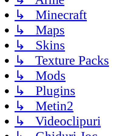
↳ Minecraft
↳ Maps
↳ Skins
↳ Texture Packs
↳ Mods
↳ Plugins
↳ Metin2
↳ Videoclipuri