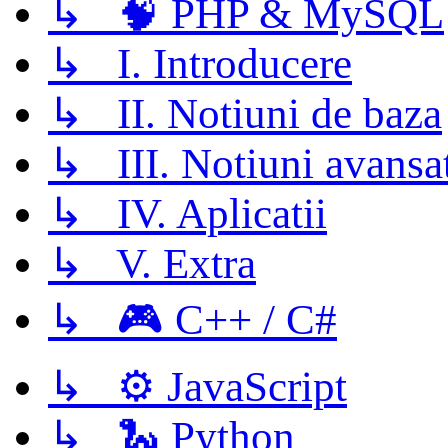
↳ 🧠 PHP & MySQL
↳ I. Introducere
↳ II. Notiuni de baza
↳ III. Notiuni avansa
↳ IV. Aplicatii
↳ V. Extra
↳ 🎮 C++ / C#
↳ ⚙️ JavaScript
↳ 🐍 Python