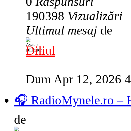
0
Răspunsuri
190398
Vizualizări
Ultimul mesaj
de
Diliul
Dum Apr 12, 2026 
🎧 RadioMynele.ro –
de