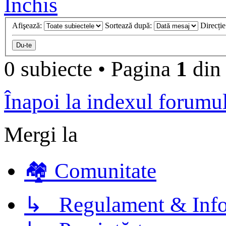
Închis
Afişează:
Sortează după:
Direcți
0 subiecte
•
Pagina
1
di
Înapoi la indexul forumu
Mergi la
🏘️ Comunitate
↳ Regulament & Info