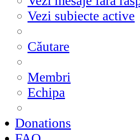
Vezi mesaje fără răs
Vezi subiecte active
Căutare
Membri
Echipa
Donations
FAQ