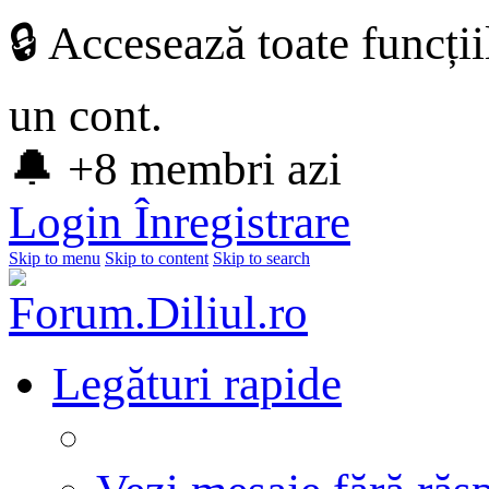
🔒 Accesează toate funcți
un cont.
🔔 +8 membri azi
Login
Înregistrare
Skip to menu
Skip to content
Skip to search
Legături rapide