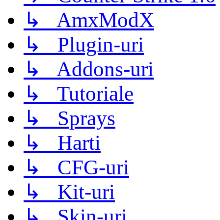
↳ AmxModX
↳ Plugin-uri
↳ Addons-uri
↳ Tutoriale
↳ Sprays
↳ Harti
↳ CFG-uri
↳ Kit-uri
↳ Skin-uri