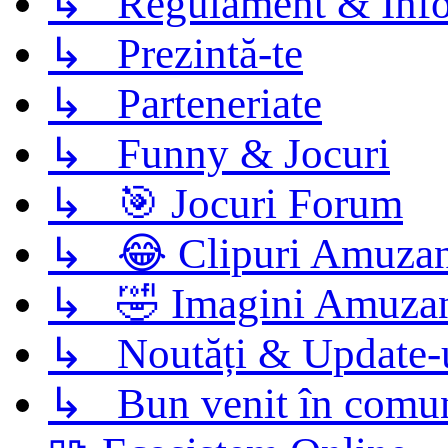
↳ Regulament & Info
↳ Prezintă-te
↳ Parteneriate
↳ Funny & Jocuri
↳ 🎯 Jocuri Forum
↳ 😂 Clipuri Amuzan
↳ 🤣 Imagini Amuza
↳ Noutăți & Update-
↳ Bun venit în comun