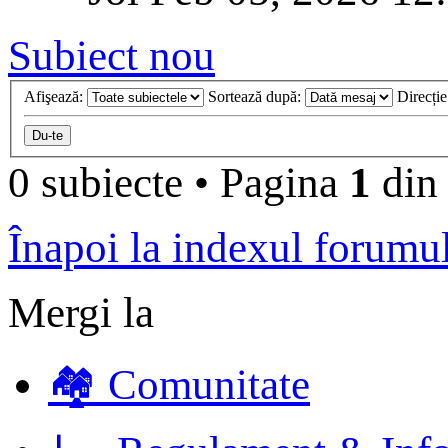
Subiect nou
Afişează:
Sortează după:
Direcți
0 subiecte
•
Pagina
1
di
Înapoi la indexul forumu
Mergi la
🏘️ Comunitate