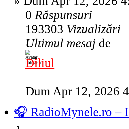
»
Dum Apr 12, 2026 4
0
Răspunsuri
193303
Vizualizări
Ultimul mesaj
de
Diliul
Dum Apr 12, 2026 
🎧 RadioMynele.ro –