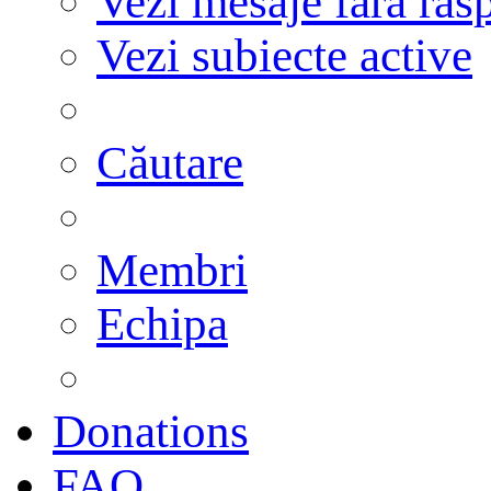
Vezi mesaje fără răs
Vezi subiecte active
Căutare
Membri
Echipa
Donations
FAQ