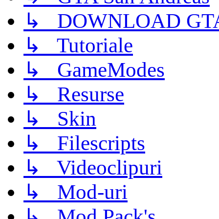
↳ DOWNLOAD GTA
↳ Tutoriale
↳ GameModes
↳ Resurse
↳ Skin
↳ Filescripts
↳ Videoclipuri
↳ Mod-uri
↳ Mod Pack's