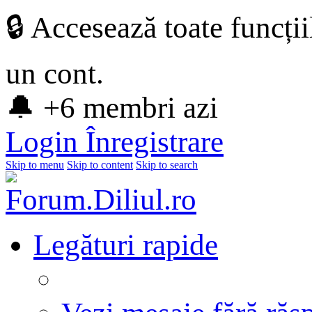
🔒 Accesează toate funcți
un cont.
🔔 +6 membri azi
Login
Înregistrare
Skip to menu
Skip to content
Skip to search
Legături rapide