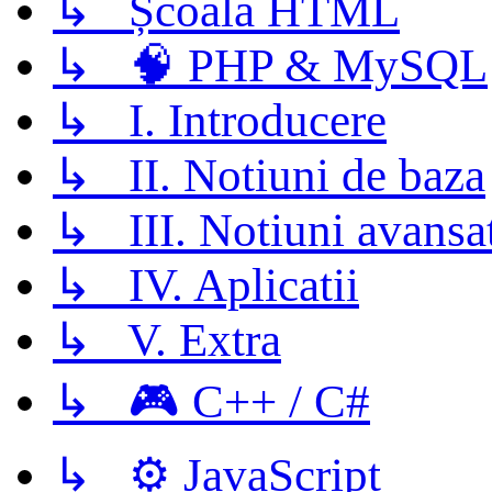
↳ Școala HTML
↳ 🧠 PHP & MySQL
↳ I. Introducere
↳ II. Notiuni de baza
↳ III. Notiuni avansa
↳ IV. Aplicatii
↳ V. Extra
↳ 🎮 C++ / C#
↳ ⚙️ JavaScript