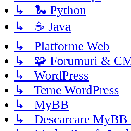
↳ 🐍 Python
↳ ☕ Java
↳ Platforme Web
↳ 🧩 Forumuri & C
↳ WordPress
↳ Teme WordPress
↳ MyBB
↳ Descarcare MyBB 