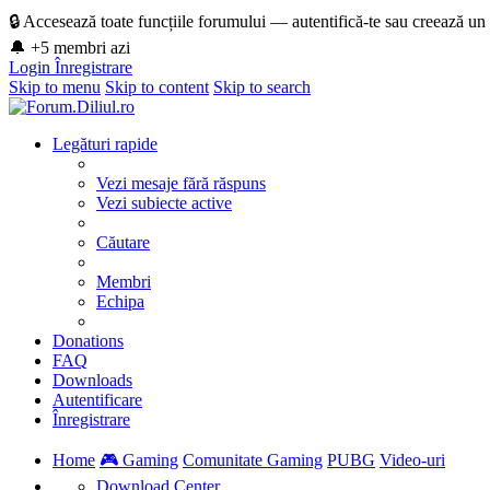
🔒 Accesează toate funcțiile forumului — autentifică-te sau creează un
🔔 +5 membri azi
Login
Înregistrare
Skip to menu
Skip to content
Skip to search
Legături rapide
Vezi mesaje fără răspuns
Vezi subiecte active
Căutare
Membri
Echipa
Donations
FAQ
Downloads
Autentificare
Înregistrare
Home
🎮 Gaming
Comunitate Gaming
PUBG
Video-uri
Download Center