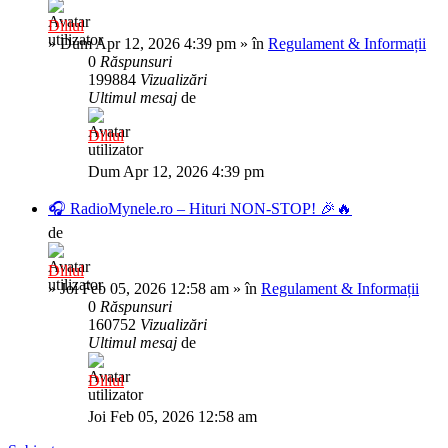
Diliul
»
Dum Apr 12, 2026 4:39 pm
» în
Regulament & Informații
0
Răspunsuri
199884
Vizualizări
Ultimul mesaj
de
Diliul
Dum Apr 12, 2026 4:39 pm
🎧 RadioMynele.ro – Hituri NON-STOP! 🎉🔥
de
Diliul
»
Joi Feb 05, 2026 12:58 am
» în
Regulament & Informații
0
Răspunsuri
160752
Vizualizări
Ultimul mesaj
de
Diliul
Joi Feb 05, 2026 12:58 am