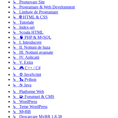
↳ Promovare Site
↳ Programare & Web Development
↳ Limbaje de Programare
↳ 🌐 HTML & CSS
↳ Tutoriale
↳ Index-uri
↳ Școala HTML
↳ 🧠 PHP & MySQL
↳ I. Introducere
↳ II. Notiuni de baza
↳ III. Notiuni avansate
↳ IV. Aplicatii
↳ V. Extra
↳ 🎮 C++ / C#
↳ ⚙️ JavaScript
↳ 🐍 Python
↳ ☕ Java
↳ Platforme Web
↳ 🧩 Forumuri & CMS
↳ WordPress
↳ Teme WordPress
↳ MyBB
↳ Descarcare MyBB 1.8.38