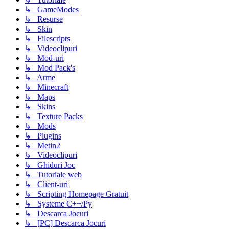
↳ GameModes
↳ Resurse
↳ Skin
↳ Filescripts
↳ Videoclipuri
↳ Mod-uri
↳ Mod Pack's
↳ Arme
↳ Minecraft
↳ Maps
↳ Skins
↳ Texture Packs
↳ Mods
↳ Plugins
↳ Metin2
↳ Videoclipuri
↳ Ghiduri Joc
↳ Tutoriale web
↳ Client-uri
↳ Scripting Homepage Gratuit
↳ Systeme C++/Py
↳ Descarca Jocuri
↳ [PC] Descarca Jocuri