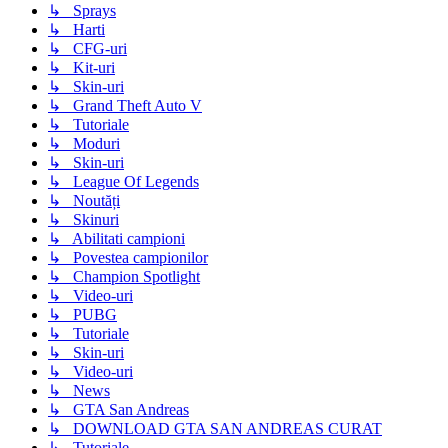
↳ Sprays
↳ Harti
↳ CFG-uri
↳ Kit-uri
↳ Skin-uri
↳ Grand Theft Auto V
↳ Tutoriale
↳ Moduri
↳ Skin-uri
↳ League Of Legends
↳ Noutăți
↳ Skinuri
↳ Abilitati campioni
↳ Povestea campionilor
↳ Champion Spotlight
↳ Video-uri
↳ PUBG
↳ Tutoriale
↳ Skin-uri
↳ Video-uri
↳ News
↳ GTA San Andreas
↳ DOWNLOAD GTA SAN ANDREAS CURAT
↳ Tutoriale