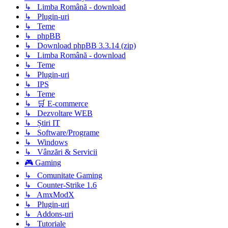
↳ Limba Română - download
↳ Plugin-uri
↳ Teme
↳ phpBB
↳ Download phpBB 3.3.14 (zip)
↳ Limba Română - download
↳ Teme
↳ Plugin-uri
↳ IPS
↳ Teme
↳ 🛒 E-commerce
↳ Dezvoltare WEB
↳ Știri IT
↳ Software/Programe
↳ Windows
↳ Vânzări & Servicii
🎮 Gaming
↳ Comunitate Gaming
↳ Counter-Strike 1.6
↳ AmxModX
↳ Plugin-uri
↳ Addons-uri
↳ Tutoriale