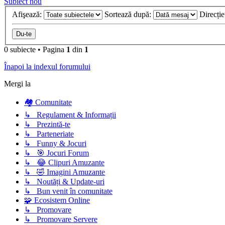
Subiect nou
Afişează:
Sortează după:
Direcți
0 subiecte
•
Pagina
1
din
1
Înapoi la indexul forumului
Mergi la
🏘️ Comunitate
↳ Regulament & Informații
↳ Prezintă-te
↳ Parteneriate
↳ Funny & Jocuri
↳ 🎯 Jocuri Forum
↳ 😂 Clipuri Amuzante
↳ 🤣 Imagini Amuzante
↳ Noutăți & Update-uri
↳ Bun venit în comunitate
🧩 Ecosistem Online
↳ Promovare
↳ Promovare Servere