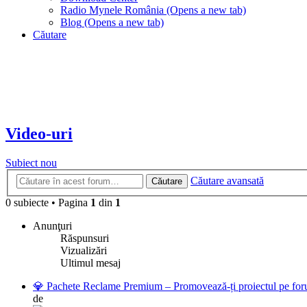
Radio Mynele România
(Opens a new tab)
Blog
(Opens a new tab)
Căutare
Video-uri
Subiect nou
Căutare avansată
Căutare
0 subiecte
•
Pagina
1
din
1
Anunţuri
Răspunsuri
Vizualizări
Ultimul mesaj
💎 Pachete Reclame Premium – Promovează-ți proiectul pe foru
de