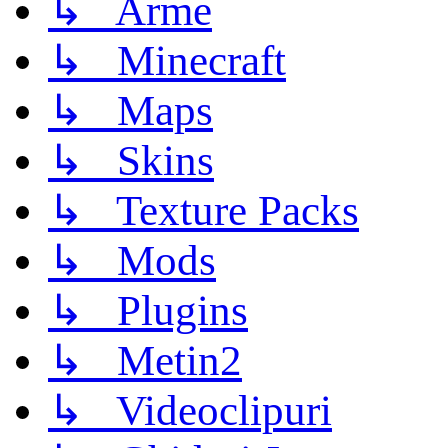
↳ Arme
↳ Minecraft
↳ Maps
↳ Skins
↳ Texture Packs
↳ Mods
↳ Plugins
↳ Metin2
↳ Videoclipuri