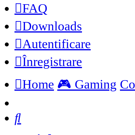
FAQ
Downloads
Autentificare
Înregistrare
Home
🎮 Gaming
Co
Căutare