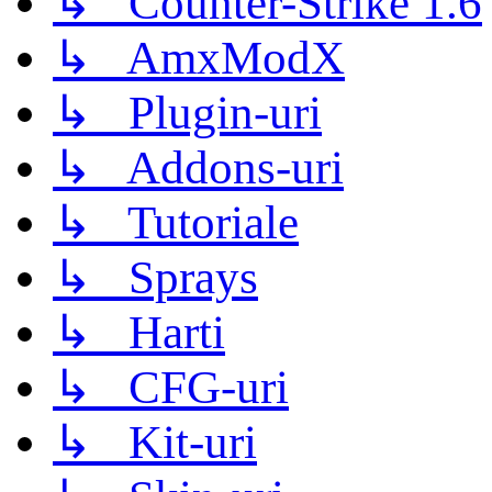
↳ Counter-Strike 1.6
↳ AmxModX
↳ Plugin-uri
↳ Addons-uri
↳ Tutoriale
↳ Sprays
↳ Harti
↳ CFG-uri
↳ Kit-uri