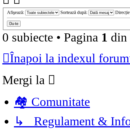
Afişează:
Sortează după:
Direcți
0 subiecte
•
Pagina
1
di
Înapoi la indexul forum
Mergi la
🏘️ Comunitate
↳ Regulament & Info