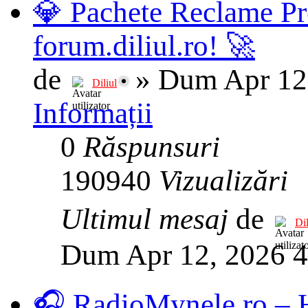
💎 Pachete Reclame Pr
forum.diliul.ro! 🚀
de
»
Dum Apr 12
Diliul
Informații
0
Răspunsuri
190940
Vizualizări
Ultimul mesaj
de
Dil
Dum Apr 12, 2026 
🎧 RadioMynele.ro –