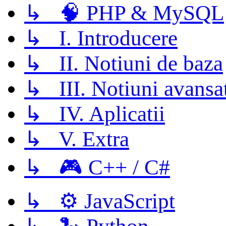
↳ 🧠 PHP & MySQL
↳ I. Introducere
↳ II. Notiuni de baza
↳ III. Notiuni avansa
↳ IV. Aplicatii
↳ V. Extra
↳ 🎮 C++ / C#
↳ ⚙️ JavaScript