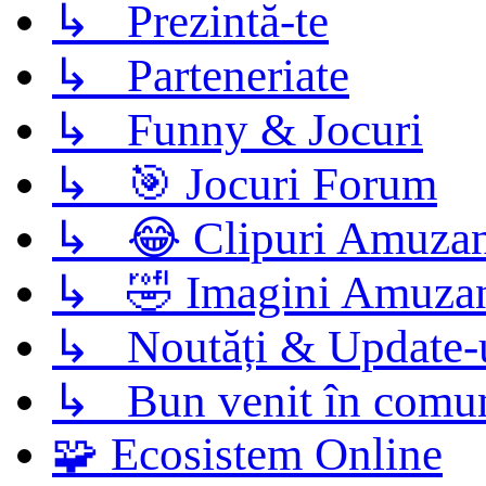
↳ Prezintă-te
↳ Parteneriate
↳ Funny & Jocuri
↳ 🎯 Jocuri Forum
↳ 😂 Clipuri Amuzan
↳ 🤣 Imagini Amuza
↳ Noutăți & Update-
↳ Bun venit în comun
🧩 Ecosistem Online