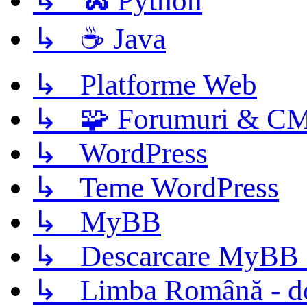
↳ 🐍 Python
↳ ☕ Java
↳ Platforme Web
↳ 🧩 Forumuri & C
↳ WordPress
↳ Teme WordPress
↳ MyBB
↳ Descarcare MyBB 
↳ Limba Română - d