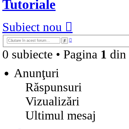
Tutoriale
Subiect nou
Căutare
Căutare
avansată
0 subiecte
•
Pagina
1
di
Anunţuri
Răspunsuri
Vizualizări
Ultimul mesaj