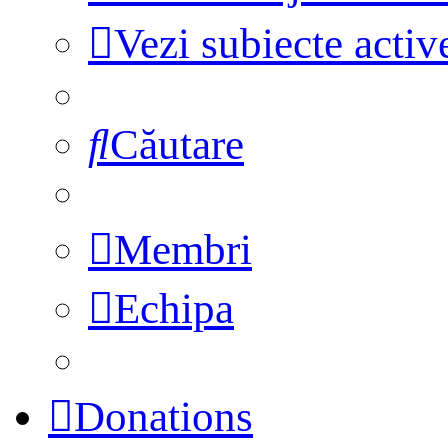
Vezi subiecte activ
Căutare
Membri
Echipa
Donations