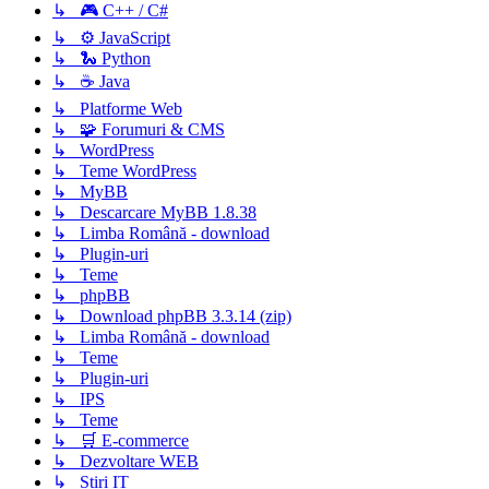
↳ 🎮 C++ / C#
↳ ⚙️ JavaScript
↳ 🐍 Python
↳ ☕ Java
↳ Platforme Web
↳ 🧩 Forumuri & CMS
↳ WordPress
↳ Teme WordPress
↳ MyBB
↳ Descarcare MyBB 1.8.38
↳ Limba Română - download
↳ Plugin-uri
↳ Teme
↳ phpBB
↳ Download phpBB 3.3.14 (zip)
↳ Limba Română - download
↳ Teme
↳ Plugin-uri
↳ IPS
↳ Teme
↳ 🛒 E-commerce
↳ Dezvoltare WEB
↳ Știri IT