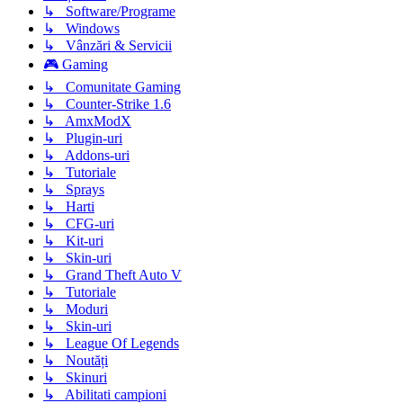
↳ Software/Programe
↳ Windows
↳ Vânzări & Servicii
🎮 Gaming
↳ Comunitate Gaming
↳ Counter-Strike 1.6
↳ AmxModX
↳ Plugin-uri
↳ Addons-uri
↳ Tutoriale
↳ Sprays
↳ Harti
↳ CFG-uri
↳ Kit-uri
↳ Skin-uri
↳ Grand Theft Auto V
↳ Tutoriale
↳ Moduri
↳ Skin-uri
↳ League Of Legends
↳ Noutăți
↳ Skinuri
↳ Abilitati campioni