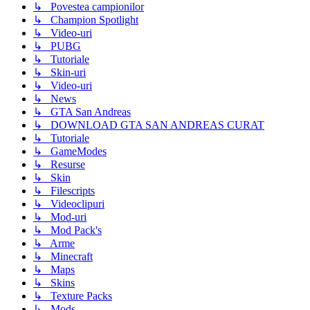
↳ Povestea campionilor
↳ Champion Spotlight
↳ Video-uri
↳ PUBG
↳ Tutoriale
↳ Skin-uri
↳ Video-uri
↳ News
↳ GTA San Andreas
↳ DOWNLOAD GTA SAN ANDREAS CURAT
↳ Tutoriale
↳ GameModes
↳ Resurse
↳ Skin
↳ Filescripts
↳ Videoclipuri
↳ Mod-uri
↳ Mod Pack's
↳ Arme
↳ Minecraft
↳ Maps
↳ Skins
↳ Texture Packs
↳ Mods