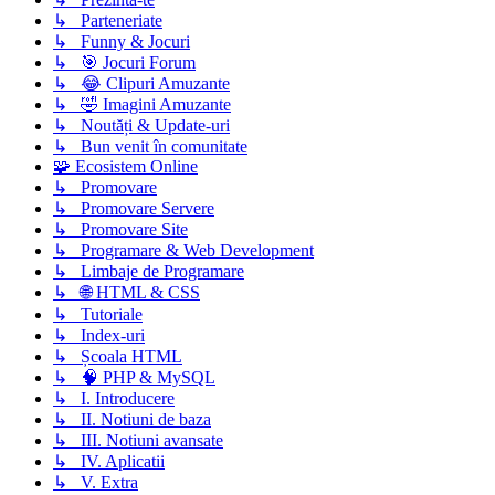
↳ Parteneriate
↳ Funny & Jocuri
↳ 🎯 Jocuri Forum
↳ 😂 Clipuri Amuzante
↳ 🤣 Imagini Amuzante
↳ Noutăți & Update-uri
↳ Bun venit în comunitate
🧩 Ecosistem Online
↳ Promovare
↳ Promovare Servere
↳ Promovare Site
↳ Programare & Web Development
↳ Limbaje de Programare
↳ 🌐 HTML & CSS
↳ Tutoriale
↳ Index-uri
↳ Școala HTML
↳ 🧠 PHP & MySQL
↳ I. Introducere
↳ II. Notiuni de baza
↳ III. Notiuni avansate
↳ IV. Aplicatii
↳ V. Extra