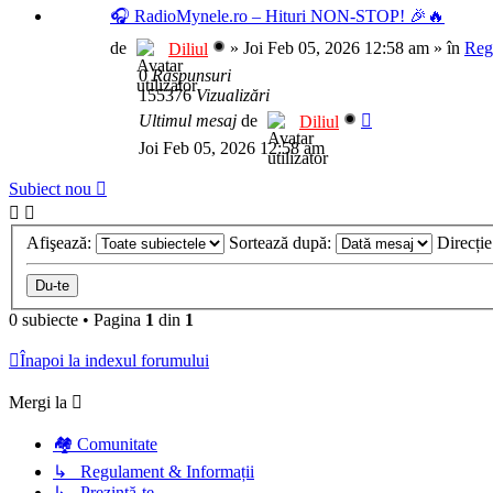
🎧 RadioMynele.ro – Hituri NON-STOP! 🎉🔥
de
»
Joi Feb 05, 2026 12:58 am
» în
Reg
Diliul
0
Răspunsuri
155376
Vizualizări
Ultimul mesaj
de
Diliul
Joi Feb 05, 2026 12:58 am
Subiect nou
Afişează:
Sortează după:
Direcți
0 subiecte
•
Pagina
1
din
1
Înapoi la indexul forumului
Mergi la
🏘️ Comunitate
↳ Regulament & Informații
↳ Prezintă-te