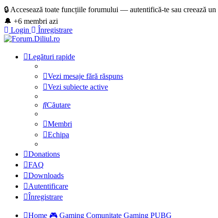
🔒 Accesează toate funcțiile forumului — autentifică-te sau creează un
🔔 +6 membri azi
Login
Înregistrare
Legături rapide
Vezi mesaje fără răspuns
Vezi subiecte active
Căutare
Membri
Echipa
Donations
FAQ
Downloads
Autentificare
Înregistrare
Home
🎮 Gaming
Comunitate Gaming
PUBG