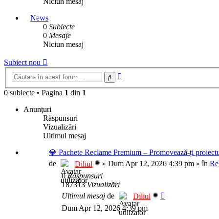
Niciun mesaj
News
0
Subiecte
0
Mesaje
Niciun mesaj
Subiect nou
Căutare
Căutare
avansată
0 subiecte
•
Pagina
1
din
1
Anunţuri
Răspunsuri
Vizualizări
Ultimul mesaj
💎 Pachete Reclame Premium – Promovează-ți proiectul
de
»
Dum Apr 12, 2026 4:39 pm
» în
Re
Diliul
0
Răspunsuri
187313
Vizualizări
Ultimul mesaj
de
Diliul
Dum Apr 12, 2026 4:39 pm