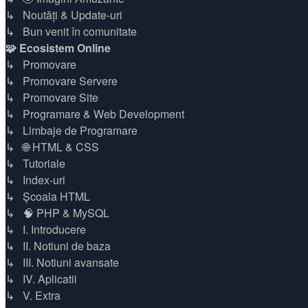
↳ Noutăți & Update-uri
↳ Bun venit în comunitate
🧩 Ecosistem Online
↳ Promovare
↳ Promovare Servere
↳ Promovare Site
↳ Programare & Web Development
↳ Limbaje de Programare
↳ 🌐 HTML & CSS
↳ Tutoriale
↳ Index-uri
↳ Școala HTML
↳ 🧠 PHP & MySQL
↳ I. Introducere
↳ II. Notiuni de baza
↳ III. Notiuni avansate
↳ IV. Aplicatii
↳ V. Extra