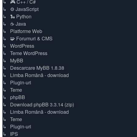
↳ 🎮 C++ / C#
↳ ⚙️ JavaScript
↳ 🐍 Python
↳ ☕ Java
↳ Platforme Web
↳ 🧩 Forumuri & CMS
↳ WordPress
↳ Teme WordPress
↳ MyBB
↳ Descarcare MyBB 1.8.38
↳ Limba Română - download
↳ Plugin-uri
↳ Teme
↳ phpBB
↳ Download phpBB 3.3.14 (zip)
↳ Limba Română - download
↳ Teme
↳ Plugin-uri
↳ IPS