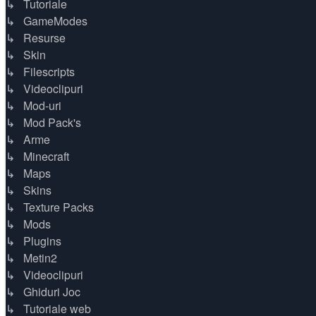
↳ Tutoriale
↳ GameModes
↳ Resurse
↳ Skin
↳ Filescripts
↳ Videoclipuri
↳ Mod-uri
↳ Mod Pack's
↳ Arme
↳ Minecraft
↳ Maps
↳ Skins
↳ Texture Packs
↳ Mods
↳ Plugins
↳ Metin2
↳ Videoclipuri
↳ Ghiduri Joc
↳ Tutoriale web