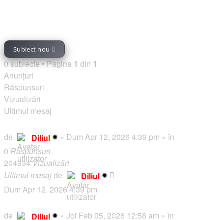
Video-uri
Subiect nou
0 subiecte
•
Pagina
1
din
1
Anunţuri
Răspunsuri
Vizualizări
Ultimul mesaj
💎 Pachete Reclame Premium – Promovează-ți proi
de
»
Dum Apr 12, 2026 4:39 pm
» în
Regulament 
Diliul
0
Răspunsuri
204934
Vizualizări
Ultimul mesaj
de
Diliul
Dum Apr 12, 2026 4:39 pm
🎧 RadioMynele.ro – Hituri NON-STOP! 🎉🔥
de
»
Joi Feb 05, 2026 12:58 am
» în
Regulament &
Diliul