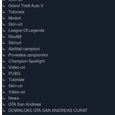
↳ Grand Theft Auto V
↳ Tutoriale
↳ Moduri
↳ Skin-uri
↳ League Of Legends
↳ Noutăți
↳ Skinuri
↳ Abilitati campioni
↳ Povestea campionilor
↳ Champion Spotlight
↳ Video-uri
↳ PUBG
↳ Tutoriale
↳ Skin-uri
↳ Video-uri
↳ News
↳ GTA San Andreas
↳ DOWNLOAD GTA SAN ANDREAS CURAT