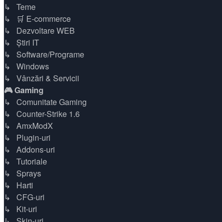
↳ Teme
↳ 🛒 E-commerce
↳ Dezvoltare WEB
↳ Știri IT
↳ Software/Programe
↳ Windows
↳ Vânzări & Servicii
🎮 Gaming
↳ Comunitate Gaming
↳ Counter-Strike 1.6
↳ AmxModX
↳ Plugin-uri
↳ Addons-uri
↳ Tutoriale
↳ Sprays
↳ Harti
↳ CFG-uri
↳ Kit-uri
↳ Skin-uri