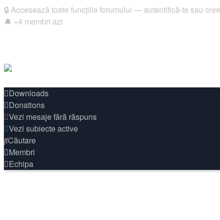
🔒 Accesează toate funcțiile forumului — autentifică-te sau cre
🔔 +4 membri azi
Login
Înregistrare
Legături rapide
Downloads
Donations
Vezi mesaje fără răspuns
Vezi subiecte active
Căutare
Membri
Echipa
FAQ
Autentificare
Înregistrare
Home
🎮 Gaming
Comunitate Gaming
League Of Legends
V