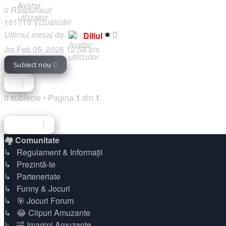
0
Răspunsuri
161719
Vizualizări
Ultimul mesaj
de
Diliul
Joi Feb 05, 2026 12:58 am
Subiect nou
0 subiecte
•
Pagina
1
din
1
Înapoi la indexul forumului
Mergi la
🏘️ Comunitate
↳ Regulament & Informații
↳ Prezintă-te
↳ Parteneriate
↳ Funny & Jocuri
↳ 🎯 Jocuri Forum
↳ 😂 Clipuri Amuzante
↳ 🤣 Imagini Amuzante