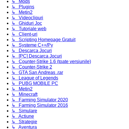
↳ Mods
↳ Plugins
↳ Metin2
↳ Videoclipuri
↳ Ghiduri Joc
↳ Tutoriale web
↳ Client-uri
↳ Scripting Homepage Gratuit
↳ Systeme C++/Py
↳ Descarca Jocuri
↳ [PC] Descarca Jocuri
↳ Counter-Strike 1.6 (toate versiunile)
↳ Counter-Strike 2
↳ GTA San Andreas .rar
↳ League of Legends
↳ PUBG MOBILE PC
↳ Metin2
↳ Minecraft
↳ Farming Simulator 2020
↳ Farming Simulator 2016
↳ Simulare
↳ Actiune
↳ Strategie
↳ Aventura