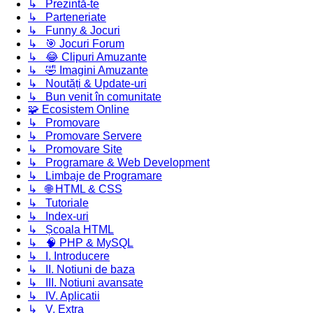
↳ Prezintă-te
↳ Parteneriate
↳ Funny & Jocuri
↳ 🎯 Jocuri Forum
↳ 😂 Clipuri Amuzante
↳ 🤣 Imagini Amuzante
↳ Noutăți & Update-uri
↳ Bun venit în comunitate
🧩 Ecosistem Online
↳ Promovare
↳ Promovare Servere
↳ Promovare Site
↳ Programare & Web Development
↳ Limbaje de Programare
↳ 🌐 HTML & CSS
↳ Tutoriale
↳ Index-uri
↳ Școala HTML
↳ 🧠 PHP & MySQL
↳ I. Introducere
↳ II. Notiuni de baza
↳ III. Notiuni avansate
↳ IV. Aplicatii
↳ V. Extra