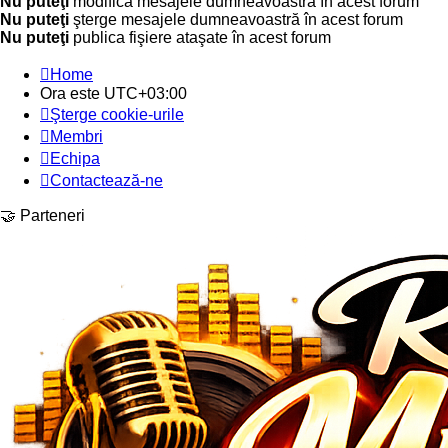
Nu puteţi
modifica mesajele dumneavoastră în acest forum
Nu puteţi
şterge mesajele dumneavoastră în acest forum
Nu puteţi
publica fişiere ataşate în acest forum
Home
Ora este
UTC+03:00
Şterge cookie-urile
Membri
Echipa
Contactează-ne
🤝 Parteneri