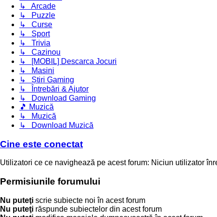
↳ Arcade
↳ Puzzle
↳ Curse
↳ Sport
↳ Trivia
↳ Cazinou
↳ [MOBIL] Descarca Jocuri
↳ Masini
↳ Știri Gaming
↳ Întrebări & Ajutor
↳ Download Gaming
🎵 Muzică
↳ Muzică
↳ Download Muzică
Cine este conectat
Utilizatori ce ce navighează pe acest forum: Niciun utilizator înreg
Permisiunile forumului
Nu puteţi
scrie subiecte noi în acest forum
Nu puteţi
răspunde subiectelor din acest forum