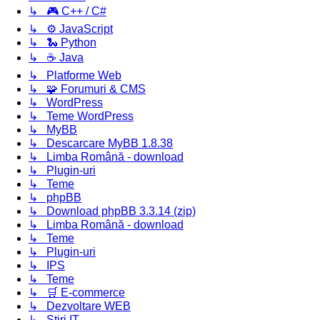
↳ 🎮 C++ / C#
↳ ⚙️ JavaScript
↳ 🐍 Python
↳ ☕ Java
↳ Platforme Web
↳ 🧩 Forumuri & CMS
↳ WordPress
↳ Teme WordPress
↳ MyBB
↳ Descarcare MyBB 1.8.38
↳ Limba Română - download
↳ Plugin-uri
↳ Teme
↳ phpBB
↳ Download phpBB 3.3.14 (zip)
↳ Limba Română - download
↳ Teme
↳ Plugin-uri
↳ IPS
↳ Teme
↳ 🛒 E-commerce
↳ Dezvoltare WEB
↳ Știri IT