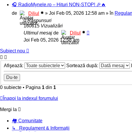
🎧 RadioMynele.ro – Hituri NON-STOP! 🎉🔥
de
»
Joi Feb 05, 2026 12:58 am
» în
Regulam
Diliul
0
Răspunsuri
160615
Vizualizări
Ultimul mesaj
de
Diliul
Joi Feb 05, 2026 12:58 am
Subiect nou
Afişează:
Sortează după:
0 subiecte
•
Pagina
1
din
1
Înapoi la indexul forumului
Mergi la
🏘️ Comunitate
↳ Regulament & Informații