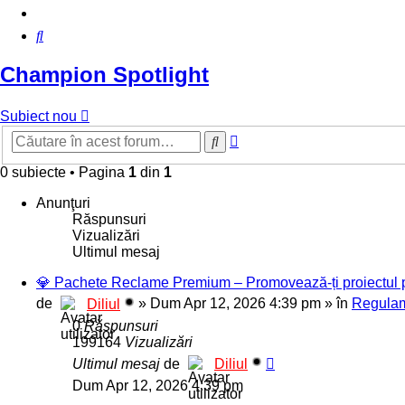
Căutare
Champion Spotlight
Subiect nou
Căutare
Căutare
avansată
0 subiecte
•
Pagina
1
din
1
Anunţuri
Răspunsuri
Vizualizări
Ultimul mesaj
💎 Pachete Reclame Premium – Promovează-ți proiectul pe 
de
»
Dum Apr 12, 2026 4:39 pm
» în
Regulam
Diliul
0
Răspunsuri
199164
Vizualizări
Ultimul mesaj
de
Diliul
Dum Apr 12, 2026 4:39 pm