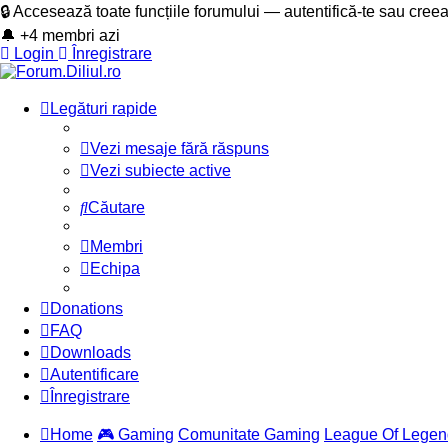
🔒 Accesează toate funcțiile forumului — autentifică-te sau cree
🔔 +4 membri azi
Login
Înregistrare
Legături rapide
Vezi mesaje fără răspuns
Vezi subiecte active
Căutare
Membri
Echipa
Donations
FAQ
Downloads
Autentificare
Înregistrare
Home
🎮 Gaming
Comunitate Gaming
League Of Legen