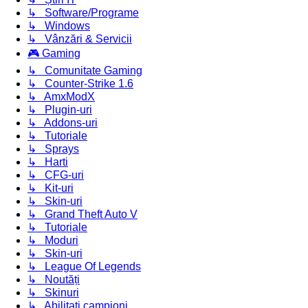
↳ Software/Programe
↳ Windows
↳ Vânzări & Servicii
🎮 Gaming
↳ Comunitate Gaming
↳ Counter-Strike 1.6
↳ AmxModX
↳ Plugin-uri
↳ Addons-uri
↳ Tutoriale
↳ Sprays
↳ Harti
↳ CFG-uri
↳ Kit-uri
↳ Skin-uri
↳ Grand Theft Auto V
↳ Tutoriale
↳ Moduri
↳ Skin-uri
↳ League Of Legends
↳ Noutăți
↳ Skinuri
↳ Abilitati campioni