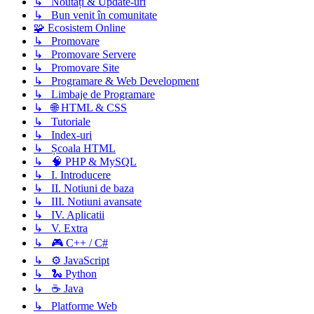
↳ Noutăți & Update-uri
↳ Bun venit în comunitate
🧩 Ecosistem Online
↳ Promovare
↳ Promovare Servere
↳ Promovare Site
↳ Programare & Web Development
↳ Limbaje de Programare
↳ 🌐 HTML & CSS
↳ Tutoriale
↳ Index-uri
↳ Școala HTML
↳ 🧠 PHP & MySQL
↳ I. Introducere
↳ II. Notiuni de baza
↳ III. Notiuni avansate
↳ IV. Aplicatii
↳ V. Extra
↳ 🎮 C++ / C#
↳ ⚙️ JavaScript
↳ 🐍 Python
↳ ☕ Java
↳ Platforme Web