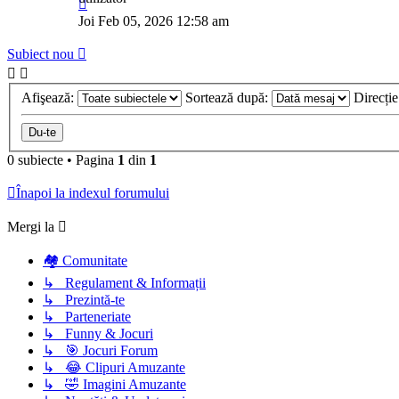
Joi Feb 05, 2026 12:58 am
Subiect nou
Afişează:
Sortează după:
Direcți
0 subiecte
•
Pagina
1
din
1
Înapoi la indexul forumului
Mergi la
🏘️ Comunitate
↳ Regulament & Informații
↳ Prezintă-te
↳ Parteneriate
↳ Funny & Jocuri
↳ 🎯 Jocuri Forum
↳ 😂 Clipuri Amuzante
↳ 🤣 Imagini Amuzante