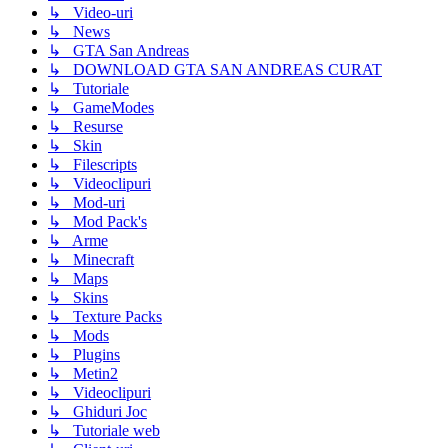
↳ Video-uri
↳ News
↳ GTA San Andreas
↳ DOWNLOAD GTA SAN ANDREAS CURAT
↳ Tutoriale
↳ GameModes
↳ Resurse
↳ Skin
↳ Filescripts
↳ Videoclipuri
↳ Mod-uri
↳ Mod Pack's
↳ Arme
↳ Minecraft
↳ Maps
↳ Skins
↳ Texture Packs
↳ Mods
↳ Plugins
↳ Metin2
↳ Videoclipuri
↳ Ghiduri Joc
↳ Tutoriale web