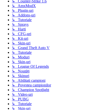
↳ Counter-Strike 1.6
↳ AmxModX
↳ Plugin-uri
↳ Addons-uri
↳ Tutoriale
↳ Sprays
↳ Harti
↳ CFG-uri
↳ Kit-uri
↳ Skin-uri
↳ Grand Theft Auto V
↳ Tutoriale
↳ Moduri
↳ Skin-uri
↳ League Of Legends
↳ Noutăți
↳ Skinuri
↳ Abilitati campioni
↳ Povestea campionilor
↳ Champion Spotlight
↳ Video-uri
↳ PUBG
↳ Tutoriale
↳ Skin-uri