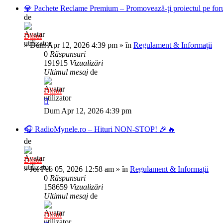
💎 Pachete Reclame Premium – Promovează-ți proiectul pe foru
de
Diliul
»
Dum Apr 12, 2026 4:39 pm
» în
Regulament & Informații
0
Răspunsuri
191915
Vizualizări
Ultimul mesaj
de
Diliul
Dum Apr 12, 2026 4:39 pm
🎧 RadioMynele.ro – Hituri NON-STOP! 🎉🔥
de
Diliul
»
Joi Feb 05, 2026 12:58 am
» în
Regulament & Informații
0
Răspunsuri
158659
Vizualizări
Ultimul mesaj
de
Diliul