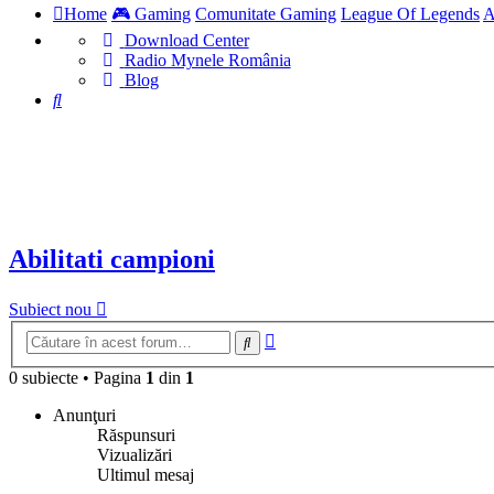
Home
🎮 Gaming
Comunitate Gaming
League Of Legends
A
Download Center
(Opens
Radio Mynele România
(Opens
a
Blog
Căutare
a
new
new
tab)
tab)
Abilitati campioni
Subiect nou
Căutare
Căutare
avansată
0 subiecte
•
Pagina
1
din
1
Anunţuri
Răspunsuri
Vizualizări
Ultimul mesaj