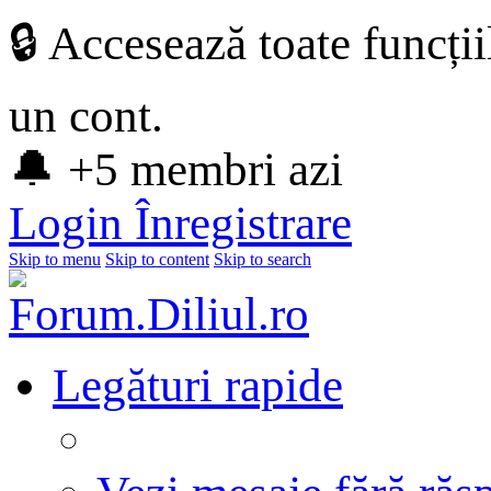
🔒 Accesează toate funcți
un cont.
🔔 +5 membri azi
Login
Înregistrare
Skip to menu
Skip to content
Skip to search
Legături rapide