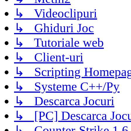
↳ Videoclipuri
↳ Ghiduri Joc
↳ Tutoriale web
↳ Client-uri
↳ Scripting Homepage
↳ Systeme C++/Py
↳ Descarca Jocuri
↳ [PC] Descarca Jocu
↳ Counter-Strike 1.6 (