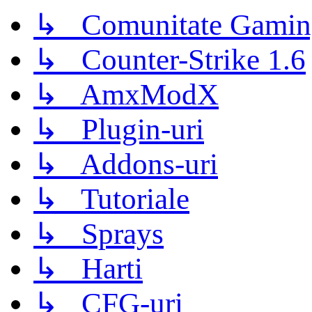
↳ Comunitate Gamin
↳ Counter-Strike 1.6
↳ AmxModX
↳ Plugin-uri
↳ Addons-uri
↳ Tutoriale
↳ Sprays
↳ Harti
↳ CFG-uri