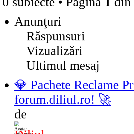
0 subiecte
•
Pagina
1
di
Anunţuri
Răspunsuri
Vizualizări
Ultimul mesaj
💎 Pachete Reclame Pr
forum.diliul.ro! 🚀
de