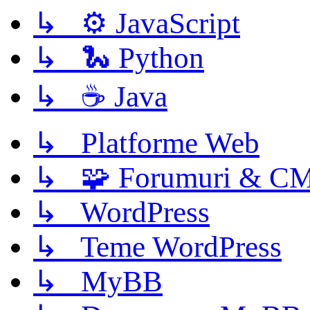
↳ ⚙️ JavaScript
↳ 🐍 Python
↳ ☕ Java
↳ Platforme Web
↳ 🧩 Forumuri & C
↳ WordPress
↳ Teme WordPress
↳ MyBB