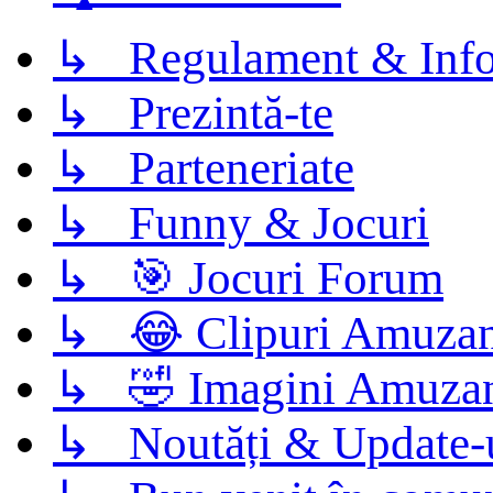
↳ Regulament & Info
↳ Prezintă-te
↳ Parteneriate
↳ Funny & Jocuri
↳ 🎯 Jocuri Forum
↳ 😂 Clipuri Amuzan
↳ 🤣 Imagini Amuza
↳ Noutăți & Update-