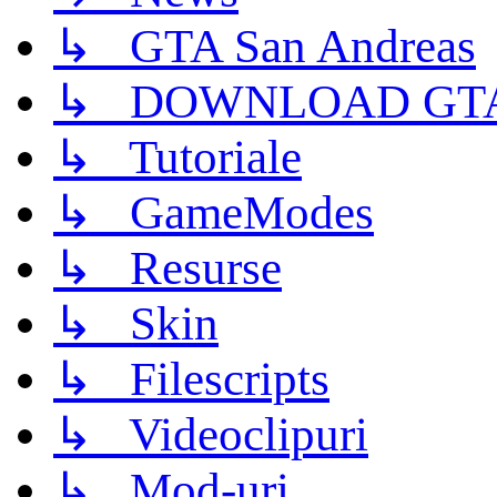
↳ GTA San Andreas
↳ DOWNLOAD GTA
↳ Tutoriale
↳ GameModes
↳ Resurse
↳ Skin
↳ Filescripts
↳ Videoclipuri
↳ Mod-uri