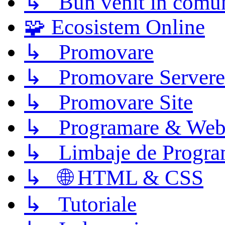
↳ Bun venit în comun
🧩 Ecosistem Online
↳ Promovare
↳ Promovare Servere
↳ Promovare Site
↳ Programare & Web
↳ Limbaje de Progra
↳ 🌐 HTML & CSS
↳ Tutoriale