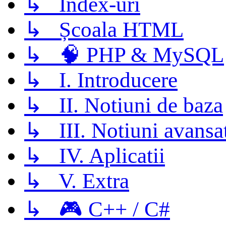
↳ Index-uri
↳ Școala HTML
↳ 🧠 PHP & MySQL
↳ I. Introducere
↳ II. Notiuni de baza
↳ III. Notiuni avansa
↳ IV. Aplicatii
↳ V. Extra
↳ 🎮 C++ / C#