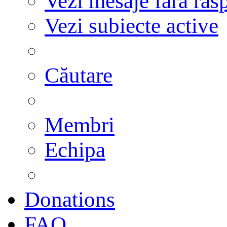
Vezi mesaje fără răs
Vezi subiecte active
Căutare
Membri
Echipa
Donations
FAQ