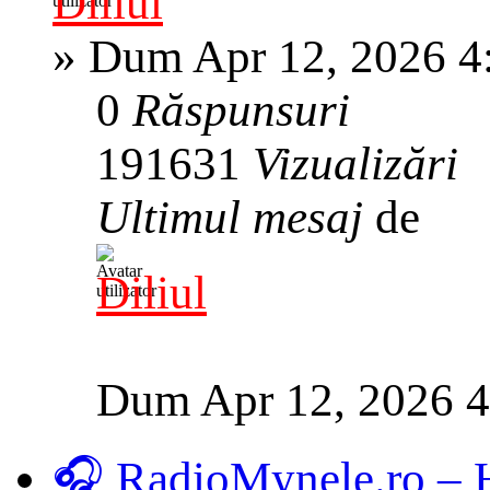
Diliul
»
Dum Apr 12, 2026 4
0
Răspunsuri
191631
Vizualizări
Ultimul mesaj
de
Diliul
Dum Apr 12, 2026 
🎧 RadioMynele.ro –