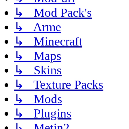
↳ Mod Pack's
↳ Arme
↳ Minecraft
↳ Maps
↳ Skins
↳ Texture Packs
↳ Mods
↳ Plugins
↳ Metin2