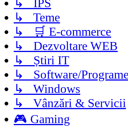
↳ IPS
↳ Teme
↳ 🛒 E-commerce
↳ Dezvoltare WEB
↳ Știri IT
↳ Software/Program
↳ Windows
↳ Vânzări & Servicii
🎮 Gaming