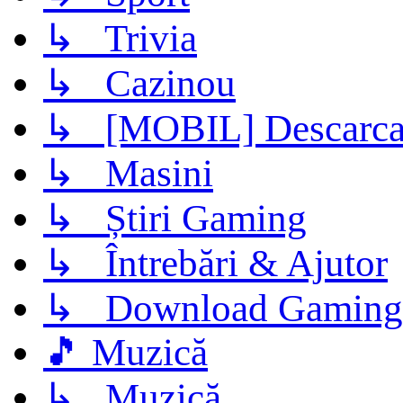
↳ Trivia
↳ Cazinou
↳ [MOBIL] Descarca 
↳ Masini
↳ Știri Gaming
↳ Întrebări & Ajutor
↳ Download Gaming
🎵 Muzică
↳ Muzică