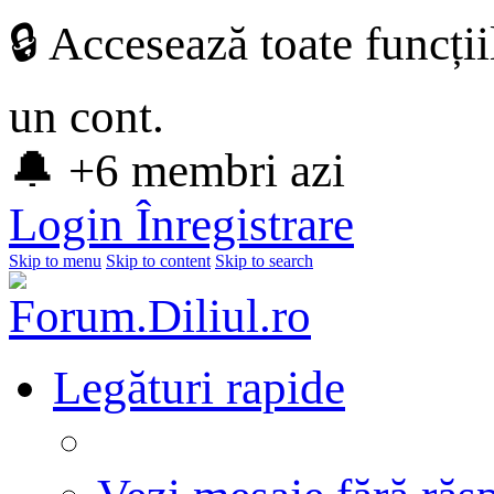
🔒 Accesează toate funcți
un cont.
🔔 +6 membri azi
Login
Înregistrare
Skip to menu
Skip to content
Skip to search
Legături rapide