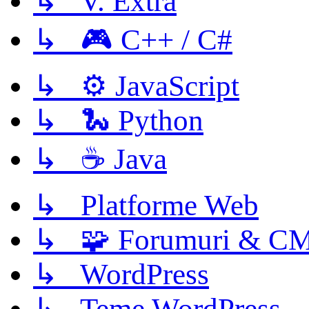
↳ V. Extra
↳ 🎮 C++ / C#
↳ ⚙️ JavaScript
↳ 🐍 Python
↳ ☕ Java
↳ Platforme Web
↳ 🧩 Forumuri & C
↳ WordPress
↳ Teme WordPress