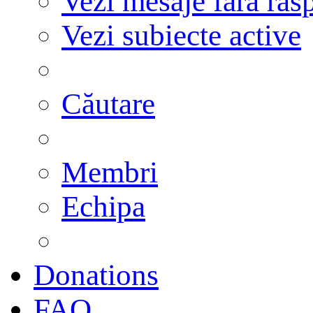
Vezi mesaje fără răs
Vezi subiecte active
Căutare
Membri
Echipa
Donations
FAQ