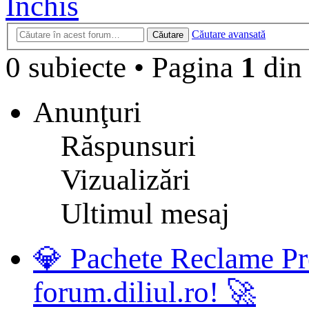
Închis
Căutare avansată
Căutare
0 subiecte
•
Pagina
1
di
Anunţuri
Răspunsuri
Vizualizări
Ultimul mesaj
💎 Pachete Reclame Pr
forum.diliul.ro! 🚀