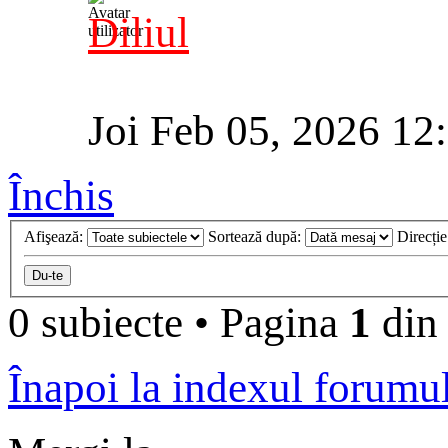
Diliul
Joi Feb 05, 2026 12
Închis
Afişează:
Sortează după:
Direcți
0 subiecte
•
Pagina
1
di
Înapoi la indexul forumu