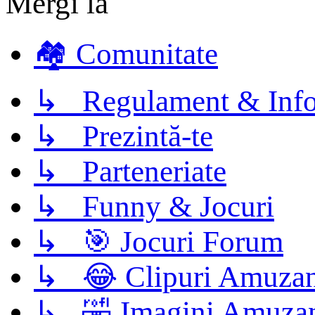
Mergi la
🏘️ Comunitate
↳ Regulament & Info
↳ Prezintă-te
↳ Parteneriate
↳ Funny & Jocuri
↳ 🎯 Jocuri Forum
↳ 😂 Clipuri Amuzan
↳ 🤣 Imagini Amuza