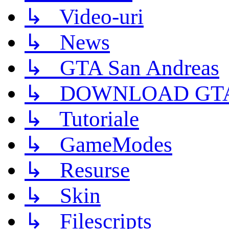
↳ Video-uri
↳ News
↳ GTA San Andreas
↳ DOWNLOAD GTA
↳ Tutoriale
↳ GameModes
↳ Resurse
↳ Skin
↳ Filescripts