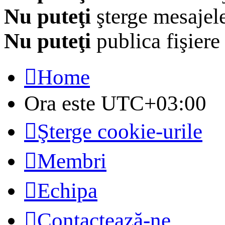
Nu puteţi
şterge mesajel
Nu puteţi
publica fişiere
Home
Ora este
UTC+03:00
Şterge cookie-urile
Membri
Echipa
Contactează-ne