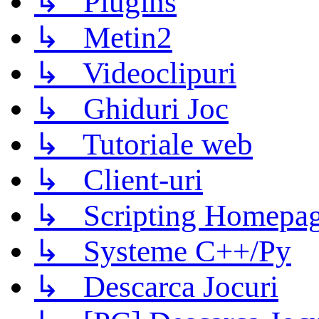
↳ Plugins
↳ Metin2
↳ Videoclipuri
↳ Ghiduri Joc
↳ Tutoriale web
↳ Client-uri
↳ Scripting Homepage
↳ Systeme C++/Py
↳ Descarca Jocuri