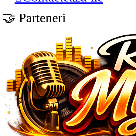
🤝 Parteneri