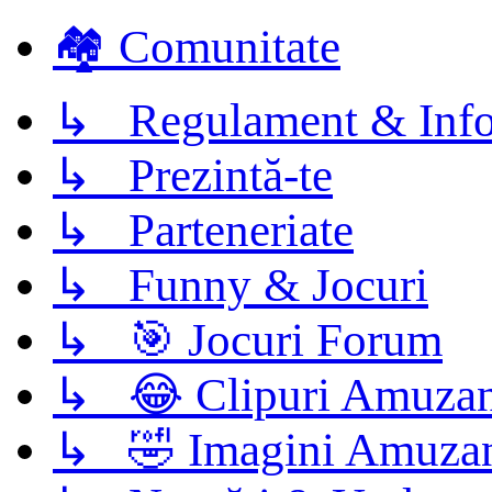
🏘️ Comunitate
↳ Regulament & Info
↳ Prezintă-te
↳ Parteneriate
↳ Funny & Jocuri
↳ 🎯 Jocuri Forum
↳ 😂 Clipuri Amuzan
↳ 🤣 Imagini Amuza