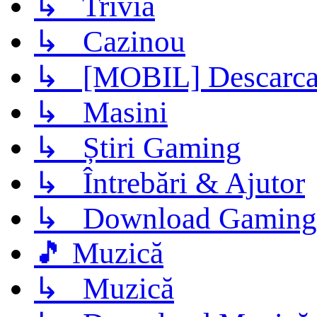
↳ Trivia
↳ Cazinou
↳ [MOBIL] Descarca 
↳ Masini
↳ Știri Gaming
↳ Întrebări & Ajutor
↳ Download Gaming
🎵 Muzică
↳ Muzică