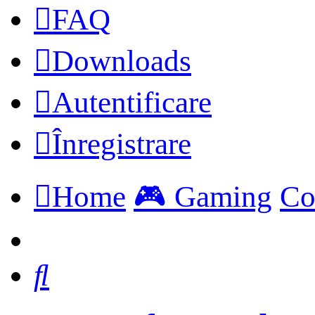
FAQ
Downloads
Autentificare
Înregistrare
Home
🎮 Gaming
Co
Căutare