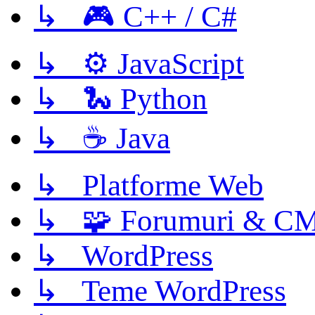
↳ 🎮 C++ / C#
↳ ⚙️ JavaScript
↳ 🐍 Python
↳ ☕ Java
↳ Platforme Web
↳ 🧩 Forumuri & C
↳ WordPress
↳ Teme WordPress