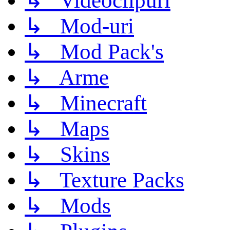
↳ Videoclipuri
↳ Mod-uri
↳ Mod Pack's
↳ Arme
↳ Minecraft
↳ Maps
↳ Skins
↳ Texture Packs
↳ Mods