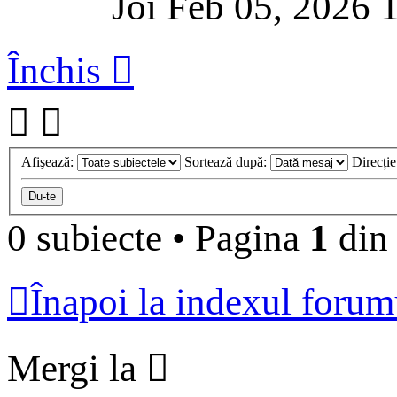
Joi Feb 05, 2026 
Închis
Afişează:
Sortează după:
Direcți
0 subiecte
•
Pagina
1
di
Înapoi la indexul forum
Mergi la