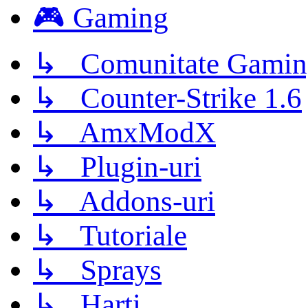
🎮 Gaming
↳ Comunitate Gamin
↳ Counter-Strike 1.6
↳ AmxModX
↳ Plugin-uri
↳ Addons-uri
↳ Tutoriale
↳ Sprays
↳ Harti