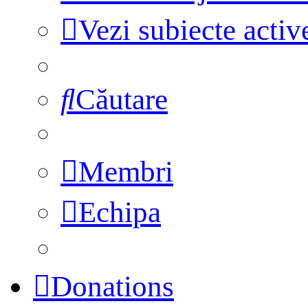
Vezi subiecte activ
Căutare
Membri
Echipa
Donations