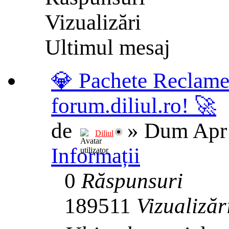
Vizualizări
Ultimul mesaj
💎 Pachete Reclame
forum.diliul.ro! 🚀
de
»
Dum Apr 
Diliul
Informații
0
Răspunsuri
189511
Vizualizăr