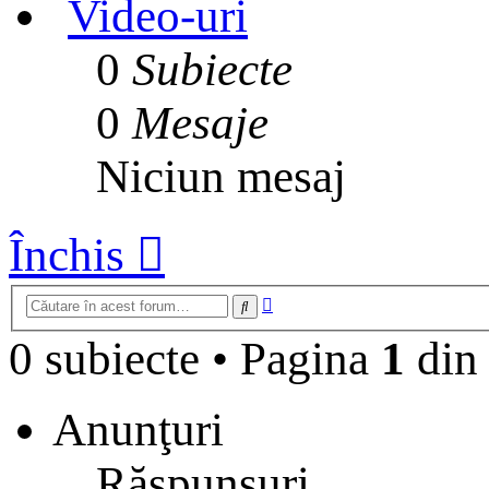
Video-uri
0
Subiecte
0
Mesaje
Niciun mesaj
Închis
Căutare
Căutare
avansată
0 subiecte
•
Pagina
1
di
Anunţuri
Răspunsuri