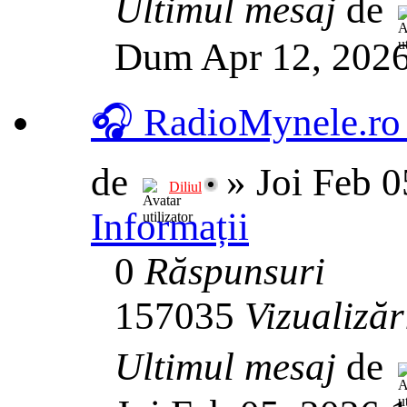
Ultimul mesaj
de
Dum Apr 12, 2026
🎧 RadioMynele.ro
de
»
Joi Feb 
Diliul
Informații
0
Răspunsuri
157035
Vizualizăr
Ultimul mesaj
de