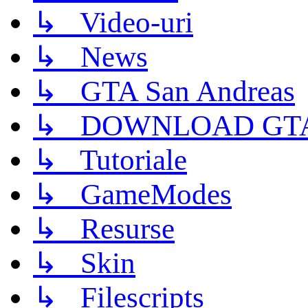
↳ Video-uri
↳ News
↳ GTA San Andreas
↳ DOWNLOAD GTA
↳ Tutoriale
↳ GameModes
↳ Resurse
↳ Skin
↳ Filescripts