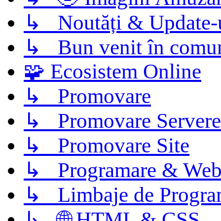
↳ Noutăți & Update-
↳ Bun venit în comun
🧩 Ecosistem Online
↳ Promovare
↳ Promovare Servere
↳ Promovare Site
↳ Programare & Web
↳ Limbaje de Progra
↳ 🌐 HTML & CSS