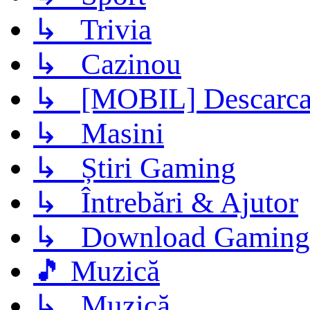
↳ Trivia
↳ Cazinou
↳ [MOBIL] Descarca 
↳ Masini
↳ Știri Gaming
↳ Întrebări & Ajutor
↳ Download Gaming
🎵 Muzică
↳ Muzică