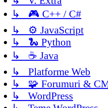
↳ V. Extra
↳ 🎮 C++ / C#
↳ ⚙️ JavaScript
↳ 🐍 Python
↳ ☕ Java
↳ Platforme Web
↳ 🧩 Forumuri & C
↳ WordPress
↳ Teme WordPress