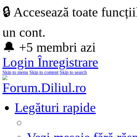
🔒 Accesează toate funcți
un cont.
🔔 +5 membri azi
Login
Înregistrare
Skip to menu
Skip to content
Skip to search
Legături rapide