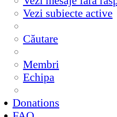
Vezi mesaje fără răs
Vezi subiecte active
Căutare
Membri
Echipa
Donations
FAQ