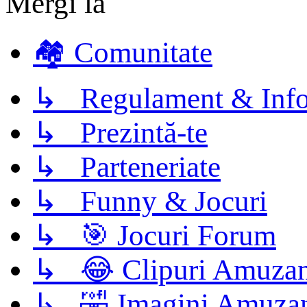
Mergi la
🏘️ Comunitate
↳ Regulament & Info
↳ Prezintă-te
↳ Parteneriate
↳ Funny & Jocuri
↳ 🎯 Jocuri Forum
↳ 😂 Clipuri Amuzan
↳ 🤣 Imagini Amuza