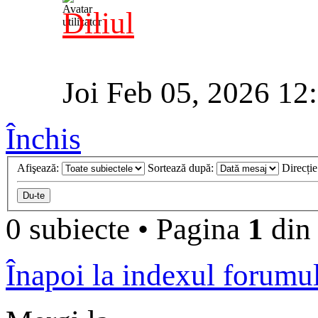
Diliul
Joi Feb 05, 2026 12
Închis
Afişează:
Sortează după:
Direcți
0 subiecte
•
Pagina
1
di
Înapoi la indexul forumu