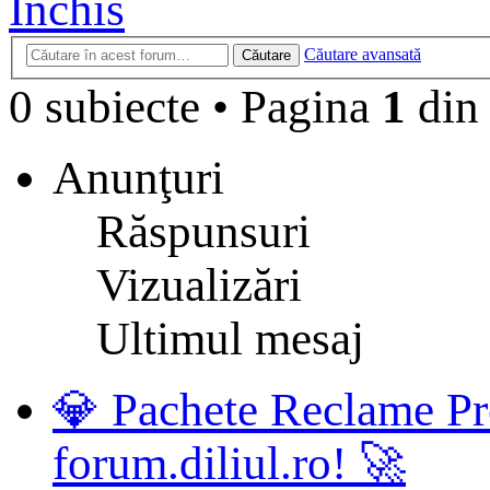
Închis
Căutare avansată
Căutare
0 subiecte
•
Pagina
1
di
Anunţuri
Răspunsuri
Vizualizări
Ultimul mesaj
💎 Pachete Reclame Pr
forum.diliul.ro! 🚀