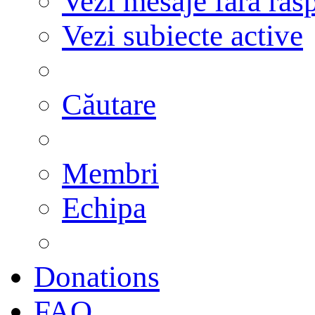
Vezi mesaje fără răs
Vezi subiecte active
Căutare
Membri
Echipa
Donations
FAQ