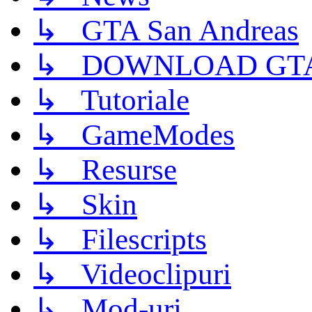
↳ GTA San Andreas
↳ DOWNLOAD GTA
↳ Tutoriale
↳ GameModes
↳ Resurse
↳ Skin
↳ Filescripts
↳ Videoclipuri
↳ Mod-uri