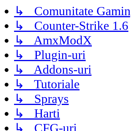
↳ Comunitate Gamin
↳ Counter-Strike 1.6
↳ AmxModX
↳ Plugin-uri
↳ Addons-uri
↳ Tutoriale
↳ Sprays
↳ Harti
↳ CFG-uri