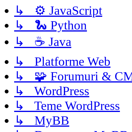
↳ ⚙️ JavaScript
↳ 🐍 Python
↳ ☕ Java
↳ Platforme Web
↳ 🧩 Forumuri & C
↳ WordPress
↳ Teme WordPress
↳ MyBB