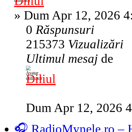
Diliul
»
Dum Apr 12, 2026 4
0
Răspunsuri
215373
Vizualizări
Ultimul mesaj
de
Diliul
Dum Apr 12, 2026 
🎧 RadioMynele.ro –