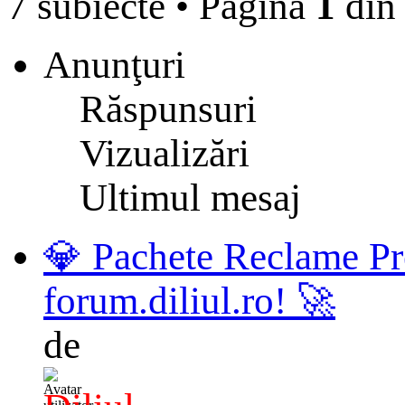
7 subiecte
•
Pagina
1
di
Anunţuri
Răspunsuri
Vizualizări
Ultimul mesaj
💎 Pachete Reclame Pr
forum.diliul.ro! 🚀
de