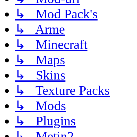
↳ Mod Pack's
↳ Arme
↳ Minecraft
↳ Maps
↳ Skins
↳ Texture Packs
↳ Mods
↳ Plugins
↳ Metin2