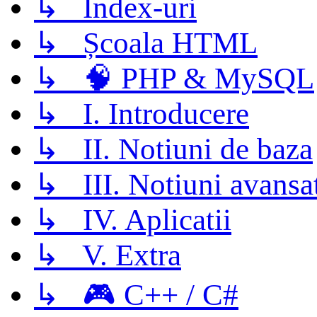
↳ Index-uri
↳ Școala HTML
↳ 🧠 PHP & MySQL
↳ I. Introducere
↳ II. Notiuni de baza
↳ III. Notiuni avansa
↳ IV. Aplicatii
↳ V. Extra
↳ 🎮 C++ / C#