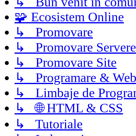
↳ Bun venit în comun
🧩 Ecosistem Online
↳ Promovare
↳ Promovare Servere
↳ Promovare Site
↳ Programare & Web
↳ Limbaje de Progra
↳ 🌐 HTML & CSS
↳ Tutoriale