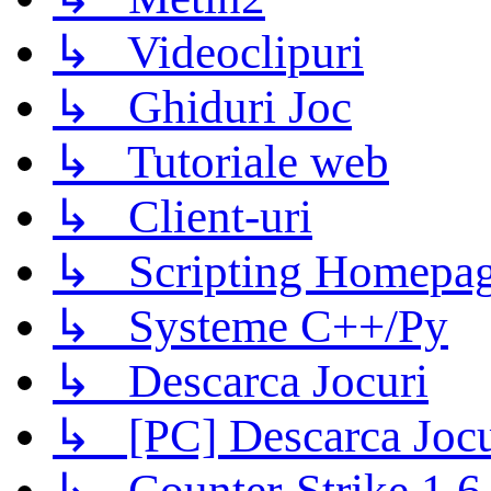
↳ Videoclipuri
↳ Ghiduri Joc
↳ Tutoriale web
↳ Client-uri
↳ Scripting Homepage
↳ Systeme C++/Py
↳ Descarca Jocuri
↳ [PC] Descarca Jocu
↳ Counter-Strike 1.6 (