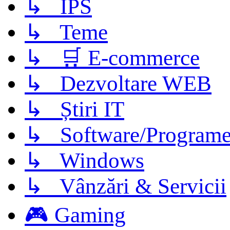
↳ IPS
↳ Teme
↳ 🛒 E-commerce
↳ Dezvoltare WEB
↳ Știri IT
↳ Software/Program
↳ Windows
↳ Vânzări & Servicii
🎮 Gaming