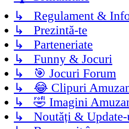
↳ Regulament & Info
↳ Prezintă-te
↳ Parteneriate
↳ Funny & Jocuri
↳ 🎯 Jocuri Forum
↳ 😂 Clipuri Amuzan
↳ 🤣 Imagini Amuza
↳ Noutăți & Update-