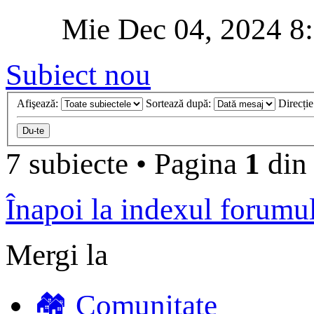
Mie Dec 04, 2024 8
Subiect nou
Afişează:
Sortează după:
Direcți
7 subiecte
•
Pagina
1
di
Înapoi la indexul forumu
Mergi la
🏘️ Comunitate