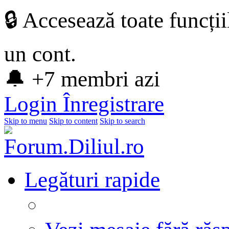
🔒 Accesează toate funcți
un cont.
🔔 +7 membri azi
Login
Înregistrare
Skip to menu
Skip to content
Skip to search
Legături rapide