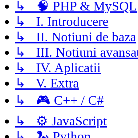
↳ 🧠 PHP & MySQL
↳ I. Introducere
↳ II. Notiuni de baza
↳ III. Notiuni avansa
↳ IV. Aplicatii
↳ V. Extra
↳ 🎮 C++ / C#
↳ ⚙️ JavaScript
↳ 🐍 Python