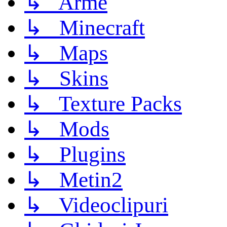
↳ Arme
↳ Minecraft
↳ Maps
↳ Skins
↳ Texture Packs
↳ Mods
↳ Plugins
↳ Metin2
↳ Videoclipuri