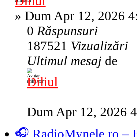
Diliul
»
Dum Apr 12, 2026 4
0
Răspunsuri
187521
Vizualizări
Ultimul mesaj
de
Diliul
Dum Apr 12, 2026 
🎧 RadioMynele.ro –