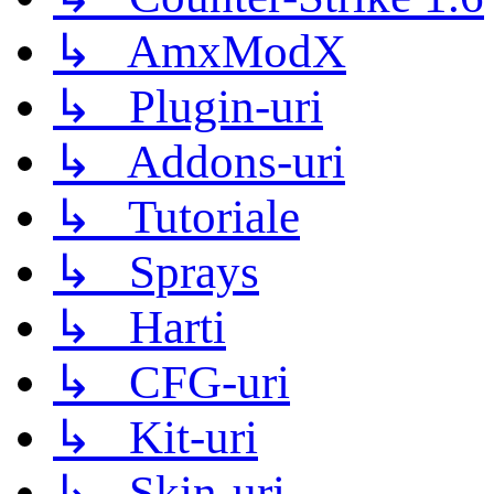
↳ AmxModX
↳ Plugin-uri
↳ Addons-uri
↳ Tutoriale
↳ Sprays
↳ Harti
↳ CFG-uri
↳ Kit-uri
↳ Skin-uri