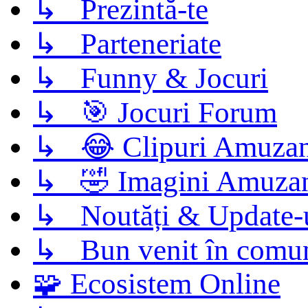
↳ Prezintă-te
↳ Parteneriate
↳ Funny & Jocuri
↳ 🎯 Jocuri Forum
↳ 😂 Clipuri Amuzan
↳ 🤣 Imagini Amuza
↳ Noutăți & Update-
↳ Bun venit în comun
🧩 Ecosistem Online