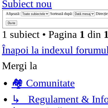
Subiect nou
Afişează:
Sortează după:
Direcți
1 subiect
•
Pagina
1
din
Înapoi la indexul forumu
Mergi la
🏘️ Comunitate
↳ Regulament & Info