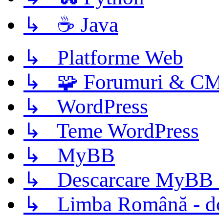
↳ ☕ Java
↳ Platforme Web
↳ 🧩 Forumuri & C
↳ WordPress
↳ Teme WordPress
↳ MyBB
↳ Descarcare MyBB 
↳ Limba Română - d