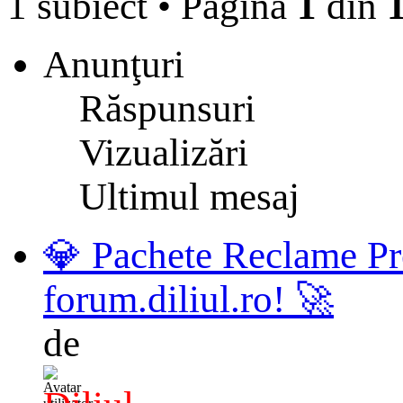
1 subiect
•
Pagina
1
din
Anunţuri
Răspunsuri
Vizualizări
Ultimul mesaj
💎 Pachete Reclame Pr
forum.diliul.ro! 🚀
de